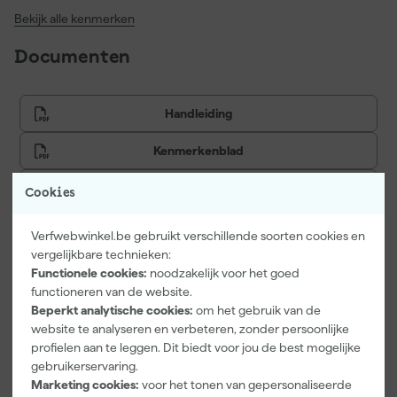
Bekijk alle kenmerken
Documenten
Handleiding
Kenmerkenblad
Veiligheidsblad
Cookies
Verfwebwinkel.be gebruikt verschillende soorten cookies en
vergelijkbare technieken:
Vaak gekocht met
Functionele cookies:
noodzakelijk voor het goed
functioneren van de website.
Beperkt analytische cookies:
om het gebruik van de
website te analyseren en verbeteren, zonder persoonlijke
profielen aan te leggen. Dit biedt voor jou de best mogelijke
gebruikerservaring.
Marketing cookies:
voor het tonen van gepersonaliseerde