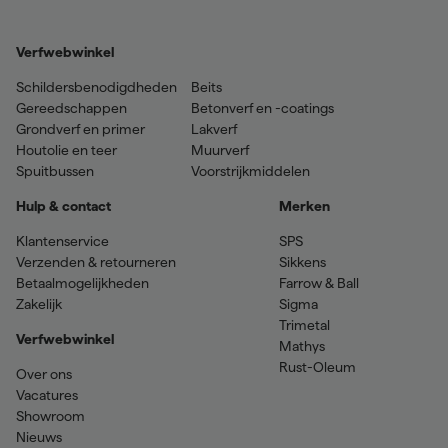
Verfwebwinkel
Schildersbenodigdheden
Beits
Gereedschappen
Betonverf en -coatings
Grondverf en primer
Lakverf
Houtolie en teer
Muurverf
Spuitbussen
Voorstrijkmiddelen
Hulp & contact
Merken
Klantenservice
SPS
Verzenden & retourneren
Sikkens
Betaalmogelijkheden
Farrow & Ball
Zakelijk
Sigma
Trimetal
Verfwebwinkel
Mathys
Rust-Oleum
Over ons
Vacatures
Showroom
Nieuws