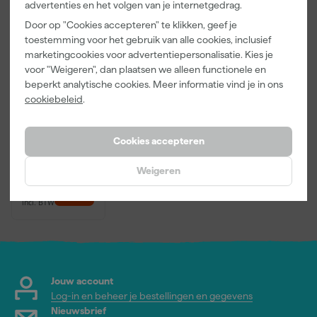
advertenties en het volgen van je internetgedrag.
Door op "Cookies accepteren" te klikken, geef je
toestemming voor het gebruik van alle cookies, inclusief
marketingcookies voor advertentiepersonalisatie. Kies je
voor "Weigeren", dan plaatsen we alleen functionele en
Zinsser Multi-
Surface
beperkt analytische cookies. Meer informatie vind je in ons
Ontvetter &
cookiebeleid
.
ReinigerSpray
Morgen
500ml
bezorgd
Cookies accepteren
Weigeren
12
,
19
incl. BTW
Jouw account
Log-in en beheer je bestellingen en gegevens
Nieuwsbrief