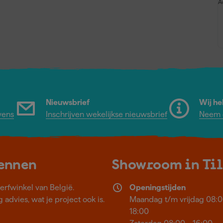
A
Nieuwsbrief
Wij he
vens
Inschrijven wekelijkse nieuwsbrief
Neem c
kennen
Showroom in Ti
erfwinkel van België.
Openingstijden
 advies, wat je project ook is.
Maandag t/m vrijdag 08:0
18:00