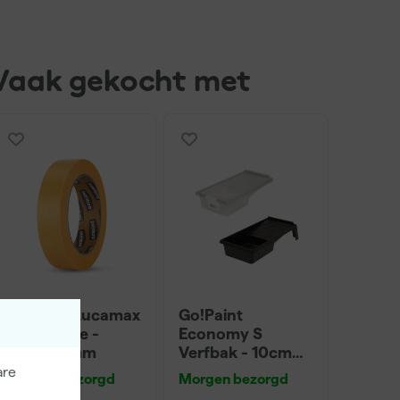
Vaak gekocht met
Paintura Lucamax
Go!Paint
Washi tape -
Economy S
50mx24mm
Verfbak - 10cm
Roller - 15 x 32 cm
are
Morgen bezorgd
Morgen bezorgd
+ 5 inzetbakken