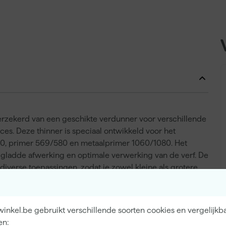
verzekerd van een geschikte verdunner voor verschillende
ces. Deze thinner is speciaal ontwikkeld voor het
00, primer 569/580 en metaalprimer 1060/1080. Het
gladde afwerking en optimale verwerking van de verf. De
diverse toepassingen, zodat je zowel kleine als grotere
 je een professionele uitstraling wilt realiseren en een
ekt voor jouw lakwerk of verfklus.
inkel.be gebruikt verschillende soorten cookies en vergelijkb
en: