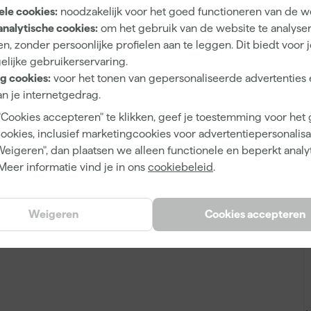
ele cookies:
noodzakelijk voor het goed functioneren van de w
8715743008832
analytische cookies:
om het gebruik van de website te analyse
n, zonder persoonlijke profielen aan te leggen. Dit biedt voor 
353417
elijke gebruikerservaring.
641.1
g cookies:
voor het tonen van gepersonaliseerde advertenties 
n je internetgedrag.
"Cookies accepteren" te klikken, geef je toestemming voor het
cookies, inclusief marketingcookies voor advertentiepersonalisat
Weigeren", dan plaatsen we alleen functionele en beperkt analy
1 L
Meer informatie vind je in ons
cookiebeleid
.
Weigeren
Cookies accepteren