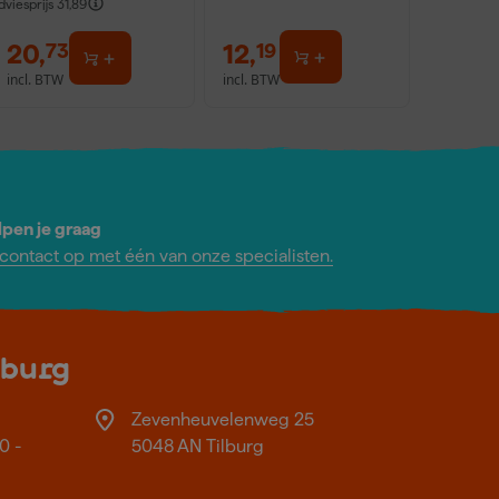
dviesprijs
31,89
20
,
12
,
73
19
incl. BTW
incl. BTW
lpen je graag
ontact op met één van onze specialisten.
lburg
Zevenheuvelenweg 25
0 -
5048 AN Tilburg