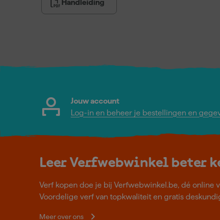
Handleiding
Jouw account
Log-in en beheer je bestellingen en gege
Leer Verfwebwinkel beter 
Verf kopen doe je bij Verfwebwinkel.be, dé online v
Voordelige verf van topkwaliteit en gratis deskundig
Meer over ons