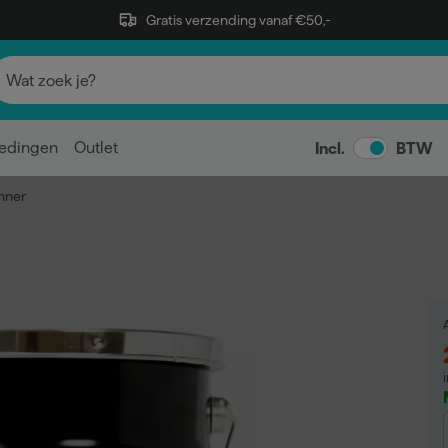
Gratis verzending vanaf €50,-
edingen
Outlet
Incl.
BTW
nner
A