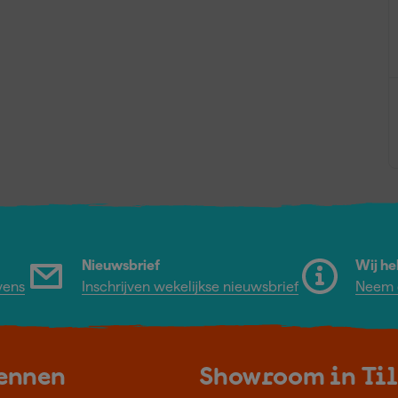
Nieuwsbrief
Wij he
vens
Inschrijven wekelijkse nieuwsbrief
Neem c
kennen
Showroom in Ti