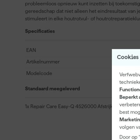
probleemloos opnieuw kunt inzetten bij toekomstig
gereedschap dat niet alleen het eindresultaat van j
stimuleert in elke houtrotvul- of houtrotreparatieklu
Specificaties
EAN
Cookies
Artikelnummer
Modelcode
Verfwebw
techniek
Standaard meegeleverd
Function
Beperkt 
verbetere
1x Repair Care Easy-Q 4526000 Afstrijkrubber vier
best mog
Marketin
volgen va
Door op 