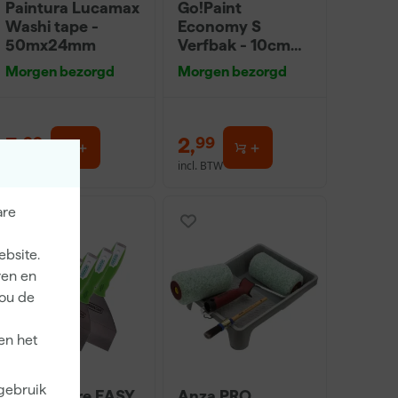
Paintura Lucamax
Go!Paint
Washi tape -
Economy S
50mx24mm
Verfbak - 10cm
Roller - 15 x 32 cm
Morgen bezorgd
Morgen bezorgd
+ 5 inzetbakken
3
,
2
,
99
99
incl. BTW
incl. BTW
are
ebsite.
ren en
jou de
en het
 gebruik
Repair Care EASY
Anza PRO