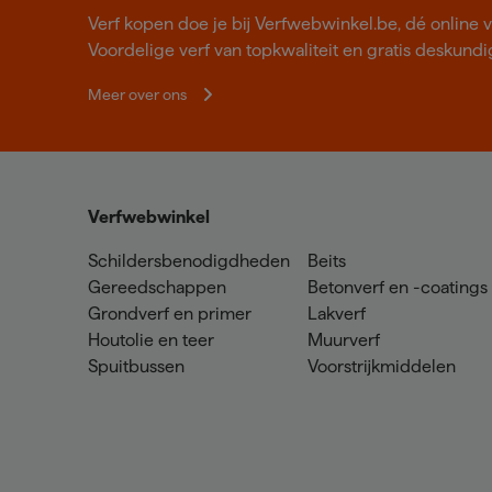
Verf kopen doe je bij Verfwebwinkel.be, dé online v
Voordelige verf van topkwaliteit en gratis deskundig
Meer over ons
Verfwebwinkel
Schildersbenodigdheden
Beits
Gereedschappen
Betonverf en -coatings
Grondverf en primer
Lakverf
Houtolie en teer
Muurverf
Spuitbussen
Voorstrijkmiddelen