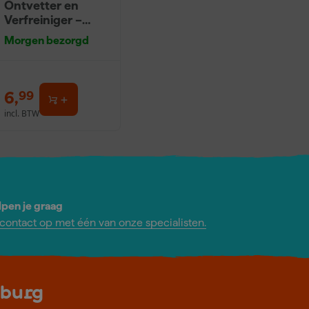
Ontvetter en
Verfreiniger –
0,5L
Morgen bezorgd
6
,
99
incl. BTW
lpen je graag
ontact op met één van onze specialisten.
lburg