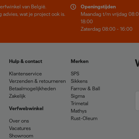
erfwinkel van België.
Openingstijden
 advies, wat je project ook is.
Maandag t/m vrijdag 08:0
18:00
Zaterdag 08:00 - 16:00
Hulp & contact
Merken
Klantenservice
SPS
Verzenden & retourneren
Sikkens
Betaalmogelijkheden
Farrow & Ball
Zakelijk
Sigma
Trimetal
Verfwebwinkel
Mathys
Rust-Oleum
Over ons
Vacatures
Showroom