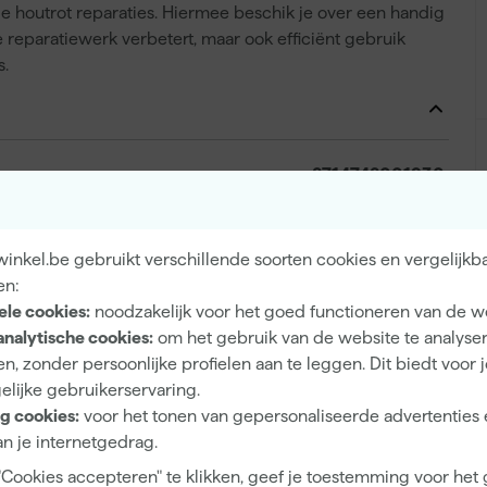
e houtrot reparaties. Hiermee beschik je over een handig
e reparatiewerk verbetert, maar ook efficiënt gebruik
s.
8714748001930
218070
4526000
inkel.be gebruikt verschillende soorten cookies en vergelijkb
en:
ele cookies:
noodzakelijk voor het goed functioneren van de w
analytische cookies:
om het gebruik van de website te analyse
n, zonder persoonlijke profielen aan te leggen. Dit biedt voor 
kant
elijke gebruikerservaring.
g cookies:
voor het tonen van gepersonaliseerde advertenties 
n je internetgedrag.
"Cookies accepteren" te klikken, geef je toestemming voor het