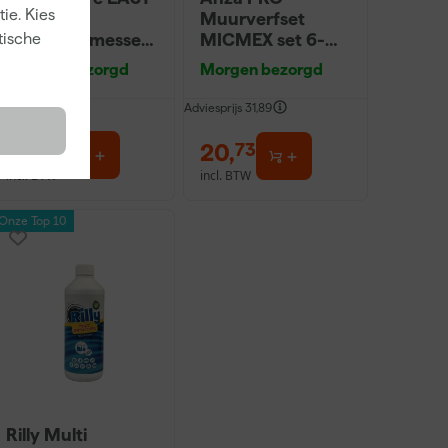
ie. Kies
Q RVS
Muurverfset
modelleermessen
MICMEX set 6-
tische
set
delig
Morgen bezorgd
Morgen bezorgd
Adviesprijs
31,89
60
,
20
,
39
73
incl. BTW
incl. BTW
Onze Top 10
Rilly Multi