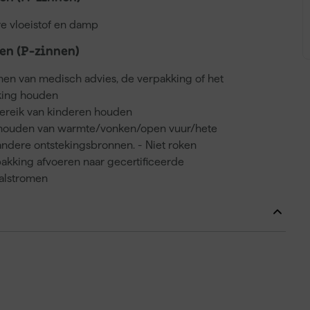
e vloeistof en damp
n (P-zinnen)
nnen van medisch advies, de verpakking of het
kking houden
bereik van kinderen houden
 houden van warmte/vonken/open vuur/hete
ndere ontstekingsbronnen. - Niet roken
akking afvoeren naar gecertificeerde
valstromen