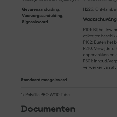
Gevarenaanduiding,
H226: Ontvlambar
Voorzorgsaanduiding,
Waarschuwinge
Signaalwoord
P101: Bij het inwi
etiket ter beschi
P102: Buiten het 
P210: Verwijderd
oppervlakken en a
P501: Inhoud/verp
verwerker van af
Standaard meegeleverd
1x Polyfilla PRO W110 Tube
Documenten