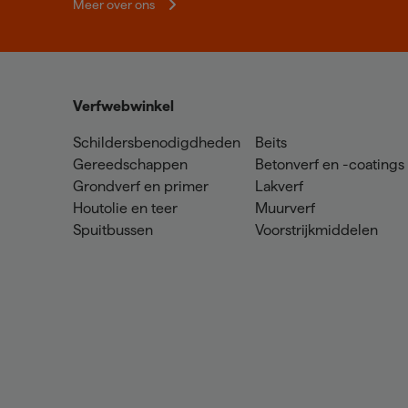
Meer over ons
Verfwebwinkel
Schildersbenodigdheden
Beits
Gereedschappen
Betonverf en -coatings
Grondverf en primer
Lakverf
Houtolie en teer
Muurverf
Spuitbussen
Voorstrijkmiddelen