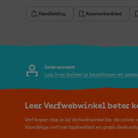
Handleiding
Kenmerkenblad
Jouw account
Log-in en beheer je bestellingen en gege
Leer Verfwebwinkel beter 
Verf kopen doe je bij Verfwebwinkel.be, dé online v
Voordelige verf van topkwaliteit en gratis deskundig