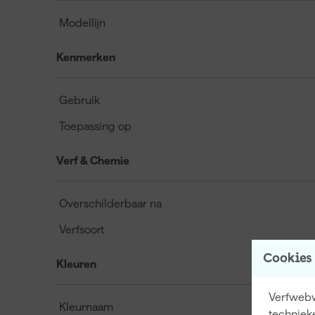
Modellijn
Kenmerken
Gebruik
Toepassing op
Verf & Chemie
Overschilderbaar na
Verfsoort
Cookies
Kleuren
Verfwebw
Kleurnaam
techniek