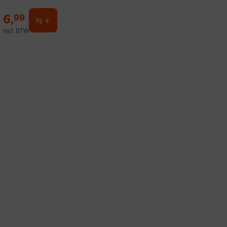
6
,
99
incl. BTW