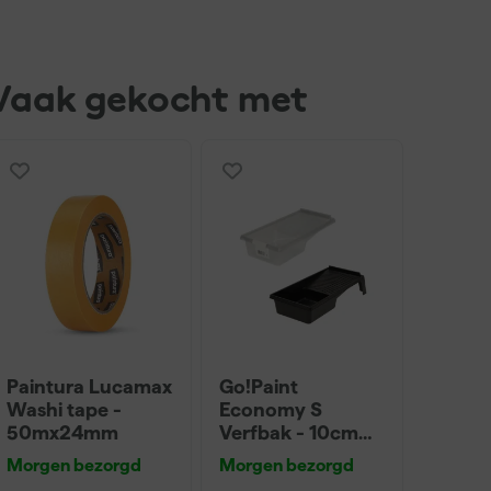
Vaak gekocht met
Paintura Lucamax
Go!Paint
Washi tape -
Economy S
50mx24mm
Verfbak - 10cm
Roller - 15 x 32 cm
Morgen bezorgd
Morgen bezorgd
+ 5 inzetbakken