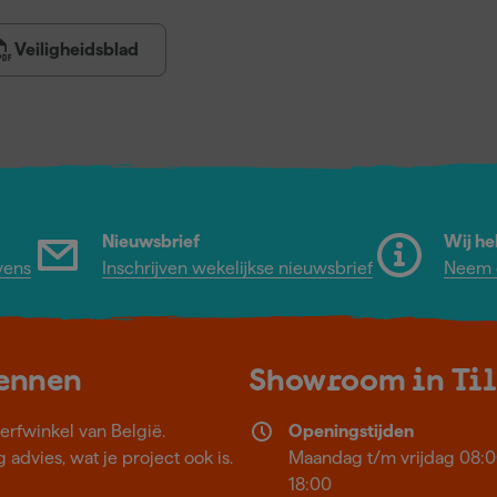
Veiligheidsblad
Nieuwsbrief
Wij he
vens
Inschrijven wekelijkse nieuwsbrief
Neem c
kennen
Showroom in Ti
erfwinkel van België.
Openingstijden
 advies, wat je project ook is.
Maandag t/m vrijdag 08:0
18:00