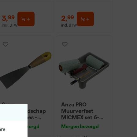
3
,
2
,
99
99
incl. BTW
incl. BTW
Sam
Anza PRO
Verfgereedschap
Muurverfset
Plamuurmes -
MICMEX set 6-
10cm
delig
Morgen bezorgd
Morgen bezorgd
are