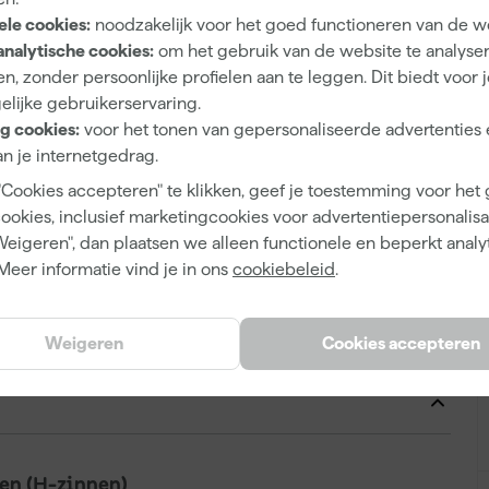
A
ele cookies:
noodzakelijk voor het goed functioneren van de w
analytische cookies:
om het gebruik van de website te analyse
n, zonder persoonlijke profielen aan te leggen. Dit biedt voor 
elijke gebruikerservaring.
8710839114015
g cookies:
voor het tonen van gepersonaliseerde advertenties 
354050
n je internetgedrag.
5256755
"Cookies accepteren" te klikken, geef je toestemming voor het
cookies, inclusief marketingcookies voor advertentiepersonalisat
Weigeren", dan plaatsen we alleen functionele en beperkt analy
Meer informatie vind je in ons
cookiebeleid
.
225 g
Weigeren
Cookies accepteren
225 ml
n (H-zinnen)