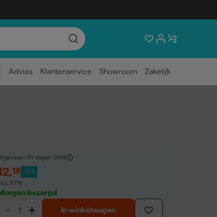
Advies
Klantenservice
Showroom
Zakelijk
Afgelopen 30 dagen
14,49
12
,
18
-15%
incl. BTW
Morgen bezorgd
In winkelwagen