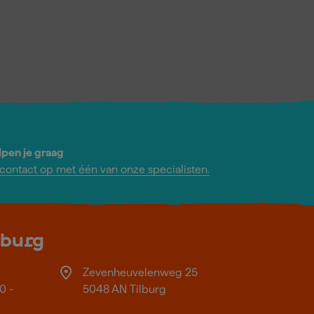
lpen je graag
ontact op met één van onze specialisten.
lburg
Zevenheuvelenweg 25
0 -
5048 AN Tilburg