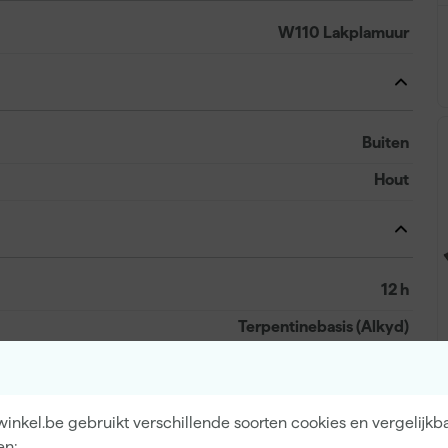
W110 Lakplamuur
Buiten
Hout
12 h
Terpentinebasis (Alkyd)
inkel.be gebruikt verschillende soorten cookies en vergelijkb
Wit
en: