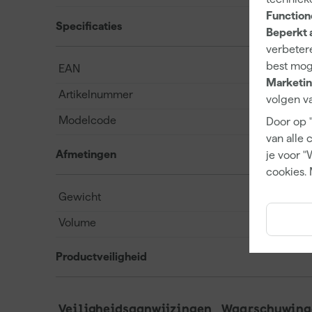
Function
Specificaties
Beperkt 
verbetere
best mog
EAN
Marketin
Artikelnummer
volgen va
Modelcode
Door op 
van alle 
Afmetingen
je voor "
cookies. 
Gewicht
Volume
Productveiligheid
Veiligheidsaanwijzingen
Waarschuwinge