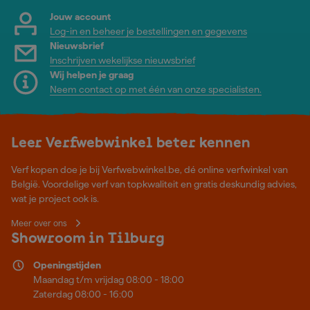
Jouw account
Log-in en beheer je bestellingen en gegevens
Nieuwsbrief
Inschrijven wekelijkse nieuwsbrief
Wij helpen je graag
Neem contact op met één van onze specialisten.
Leer Verfwebwinkel beter kennen
Verf kopen doe je bij Verfwebwinkel.be, dé online verfwinkel van
België. Voordelige verf van topkwaliteit en gratis deskundig advies,
wat je project ook is.
Meer over ons
Showroom in Tilburg
Openingstijden
Maandag t/m vrijdag 08:00 - 18:00
Zaterdag 08:00 - 16:00