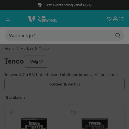
Gratis verzending vanaf €50,-
Home
Merken
Tenco
Tenco
Volg
Touwen & Co B.V. beter bekend als Tenco is een verffabriek met
een rijke geschiedenis. Tegenwoordig staat Tenco vooral bekend
Sorteer & verfijn
om hun goede producten voor buiten- en bootonderhoud. Op
deze pagina vindt u alle producten uit het assortiment die wij bij
8
artikelen
Verfwebwinkel.nl aanbieden.
Een korte geschiedenis
De oorsprong van de oude verffabriek Touwen & Co B.V. lag vanaf