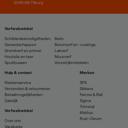
Houtcoat. Hierbij adviseren we de Houtcoat wel voor de eerste
5048 AN Tilburg
laag te verdunnen met 10% terpentine om zo een betere
hechting te krijgen.
Hout dat eerder geïmpregneerd is kan men enkele maanden
onbehandeld laten totdat er verwering op begint te treden. Op
Verfwebwinkel
dat moment heeft het hout de tijd gehad om vocht te laten
ontsnappen waardoor de beitslaag beter hecht. Een aantal mooie
Schildersbenodigdheden
Beits
beitsen zijn in dit geval bijvoorbeeld Tenco Douglasbeits
Gereedschappen
Betonverf en -coatings
Transparant of Dekkend.
Grondverf en primer
Lakverf
Houtolie en teer
Muurverf
Spuitbussen
Voorstrijkmiddelen
Hulp & contact
Merken
Klantenservice
SPS
Verzenden & retourneren
Sikkens
Betaalmogelijkheden
Farrow & Ball
Zakelijk
Sigma
Trimetal
Verfwebwinkel
Mathys
Rust-Oleum
Over ons
Vacatures