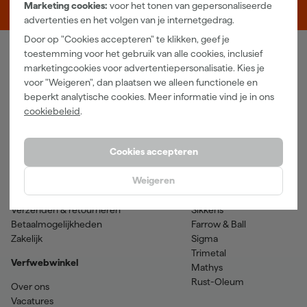
5048 AN Tilburg
Marketing cookies:
voor het tonen van gepersonaliseerde
advertenties en het volgen van je internetgedrag.
Door op "Cookies accepteren" te klikken, geef je
toestemming voor het gebruik van alle cookies, inclusief
Verfwebwinkel
marketingcookies voor advertentiepersonalisatie. Kies je
voor "Weigeren", dan plaatsen we alleen functionele en
Schildersbenodigdheden
Beits
beperkt analytische cookies. Meer informatie vind je in ons
Gereedschappen
Betonverf en -coatings
cookiebeleid
.
Grondverf en primer
Lakverf
Houtolie en teer
Muurverf
Spuitbussen
Voorstrijkmiddelen
Cookies accepteren
Hulp & contact
Merken
Weigeren
Klantenservice
SPS
Verzenden & retourneren
Sikkens
Betaalmogelijkheden
Farrow & Ball
Zakelijk
Sigma
Trimetal
Verfwebwinkel
Mathys
Rust-Oleum
Over ons
Vacatures