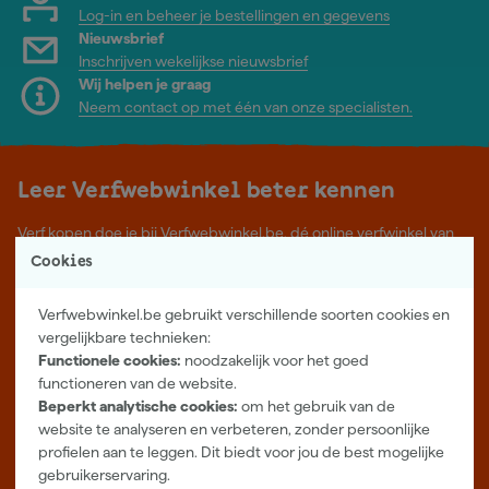
Log-in en beheer je bestellingen en gegevens
Nieuwsbrief
Inschrijven wekelijkse nieuwsbrief
Wij helpen je graag
Neem contact op met één van onze specialisten.
Leer Verfwebwinkel beter kennen
Verf kopen doe je bij Verfwebwinkel.be, dé online verfwinkel van
België. Voordelige verf van topkwaliteit en gratis deskundig advies,
Cookies
wat je project ook is.
Verfwebwinkel.be gebruikt verschillende soorten cookies en
Meer over ons
vergelijkbare technieken:
Showroom in Tilburg
Functionele cookies:
noodzakelijk voor het goed
functioneren van de website.
Openingstijden
Beperkt analytische cookies:
om het gebruik van de
Maandag t/m vrijdag 08:00 - 18:00
website te analyseren en verbeteren, zonder persoonlijke
Zaterdag 08:00 - 16:00
profielen aan te leggen. Dit biedt voor jou de best mogelijke
Zevenheuvelenweg 25
gebruikerservaring.