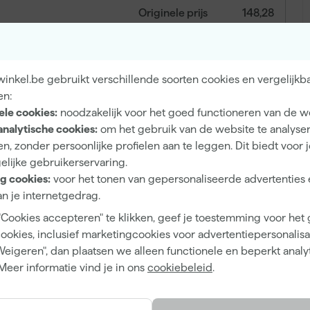
Originele prijs
148,28
inkel.be gebruikt verschillende soorten cookies en vergelijkb
144
,
97
en:
incl. BTW
ele cookies:
noodzakelijk voor het goed functioneren van de w
analytische cookies:
om het gebruik van de website te analyse
n, zonder persoonlijke profielen aan te leggen. Dit biedt voor 
elijke gebruikerservaring.
g cookies:
voor het tonen van gepersonaliseerde advertenties 
n je internetgedrag.
"Cookies accepteren" te klikken, geef je toestemming voor het
cookies, inclusief marketingcookies voor advertentiepersonalisat
Weigeren", dan plaatsen we alleen functionele en beperkt analy
 veilig op hellende daken. Deze ladderaccessoire is
Meer informatie vind je in ons
cookiebeleid
.
ijwel iedere enkele ladder, waardoor je hem direct kunt
ssingen. Je bevestigt de nokhaak stevig aan je ladder,
g naar boven en beneden kunt klimmen. Met een maximale