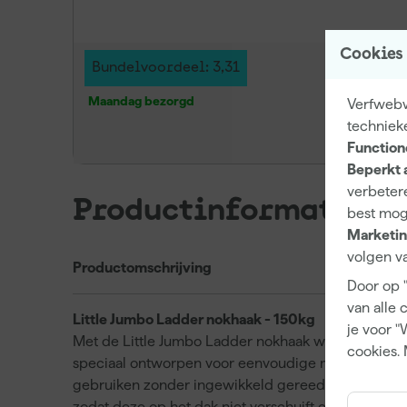
Cookies
Bundelvoordeel: 3,31
Maandag bezorgd
Verfwebw
techniek
Function
Beperkt 
verbetere
Productinformatie
best mog
Marketin
volgen va
Productomschrijving
Door op 
van alle 
Little Jumbo Ladder nokhaak - 150kg
je voor "
Met de Little Jumbo Ladder nokhaak werk je snel en
cookies. 
speciaal ontworpen voor eenvoudige montage op vr
gebruiken zonder ingewikkeld gereedschap of aanpa
zodat deze op het dak niet verschuift en je veili