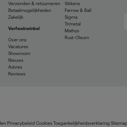
Verzenden & retourneren
Sikkens
Betaalmogelijkheden
Farrow & Ball
Zakelijk
Sigma
Trimetal
Verfwebwinkel
Mathys
Rust-Oleum
Over ons
Vacatures
Showroom
Nieuws
Advies
Reviews
den
Privacybeleid
Cookies
Toegankelijkheidsverklaring
Sitema