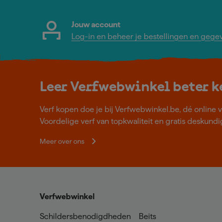
Jouw account
Log-in en beheer je bestellingen en gege
Leer Verfwebwinkel beter 
Verf kopen doe je bij Verfwebwinkel.be, dé online v
Voordelige verf van topkwaliteit en gratis deskundig
Meer over ons
Verfwebwinkel
Schildersbenodigdheden
Beits