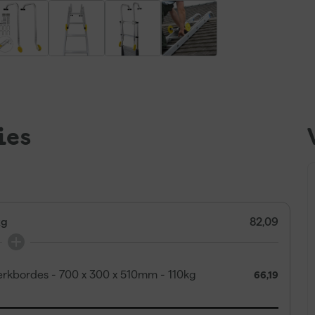
ies
kg
82,09
rkbordes - 700 x 300 x 510mm - 110kg
66,19