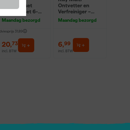
Muurverfset
Ontvetter en
MICMEX set 6-
Verfreiniger –
delig
0,5L
Maandag bezorgd
Maandag bezorgd
dviesprijs
31,89
20
,
6
,
73
99
incl. BTW
incl. BTW