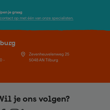
lpen je graag
ontact op met één van onze specialisten.
lburg
Zevenheuvelenweg 25
0 -
5048 AN Tilburg
Wil je ons volgen?