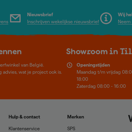
Nieuwsbrief
Wij he
vens
Inschrijven wekelijkse nieuwsbrief
Neem c
kennen
Showroom in Ti
erfwinkel van België.
Openingstijden
 advies, wat je project ook is.
Maandag t/m vrijdag 08:0
18:00
Zaterdag 08:00 - 16:00
Hulp & contact
Merken
Klantenservice
SPS