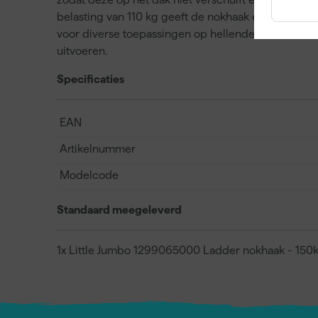
belasting van 110 kg geeft de nokhaak extra stabili
voor diverse toepassingen op hellende daken en id
uitvoeren.
Specificaties
EAN
Artikelnummer
Modelcode
Standaard meegeleverd
1x Little Jumbo 1299065000 Ladder nokhaak - 150