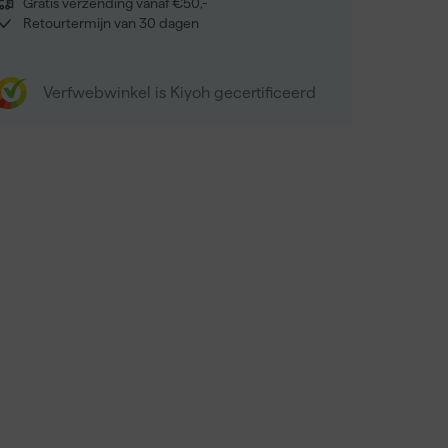
Gratis verzending vanaf €50,-
Retourtermijn van 30 dagen
Verfwebwinkel is Kiyoh gecertificeerd