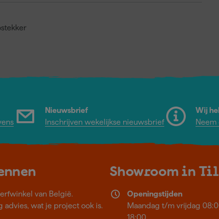
ostekker
Nieuwsbrief
Wij he
vens
Inschrijven wekelijkse nieuwsbrief
Neem c
kennen
Showroom in Ti
erfwinkel van België.
Openingstijden
 advies, wat je project ook is.
Maandag t/m vrijdag 08:0
18:00