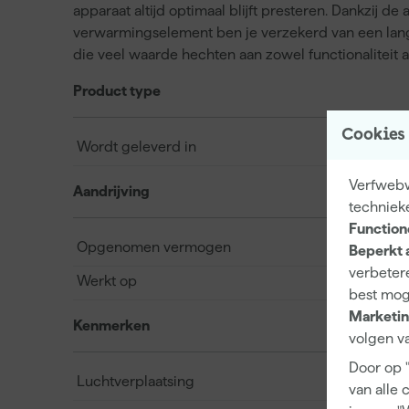
apparaat altijd optimaal blijft presteren. Dankzij 
verwarmingselement ben je verzekerd van een lange
die veel waarde hechten aan zowel functionaliteit 
Product type
Cookies
Wordt geleverd in
Verfwebw
Aandrijving
techniek
Function
Opgenomen vermogen
Beperkt 
verbetere
Werkt op
best mog
Marketin
Kenmerken
volgen va
Door op 
Luchtverplaatsing
van alle 