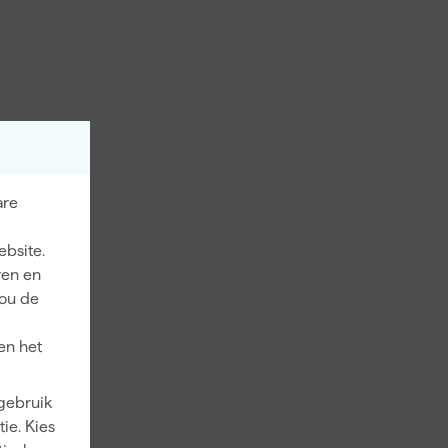
are
ebsite.
ren en
jou de
en het
 gebruik
ie. Kies