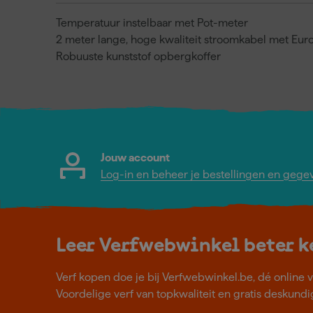
Temperatuur instelbaar met Pot-meter
2 meter lange, hoge kwaliteit stroomkabel met Eur
Robuuste kunststof opbergkoffer
Jouw account
Log-in en beheer je bestellingen en gege
Leer Verfwebwinkel beter 
Verf kopen doe je bij Verfwebwinkel.be, dé online v
Voordelige verf van topkwaliteit en gratis deskundig