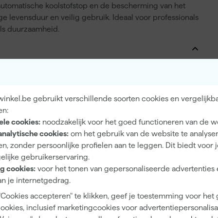
de automatische koolstofstop en de bescherming van het
 levensduur en veilig gebruik. Ideaal voor professionals
als duurzaamheid.
in Koffer
inkel.be gebruikt verschillende soorten cookies en vergelijkb
en:
ele cookies:
noodzakelijk voor het goed functioneren van de w
1600 W
analytische cookies:
om het gebruik van de website te analyse
n, zonder persoonlijke profielen aan te leggen. Dit biedt voor 
Netstroom
elijke gebruikerservaring.
g cookies:
voor het tonen van gepersonaliseerde advertenties 
n je internetgedrag.
"Cookies accepteren" te klikken, geef je toestemming voor het
240 l/min
cookies, inclusief marketingcookies voor advertentiepersonalisat