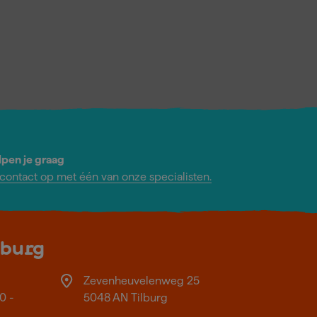
lpen je graag
ontact op met één van onze specialisten.
lburg
Zevenheuvelenweg 25
0 -
5048 AN Tilburg