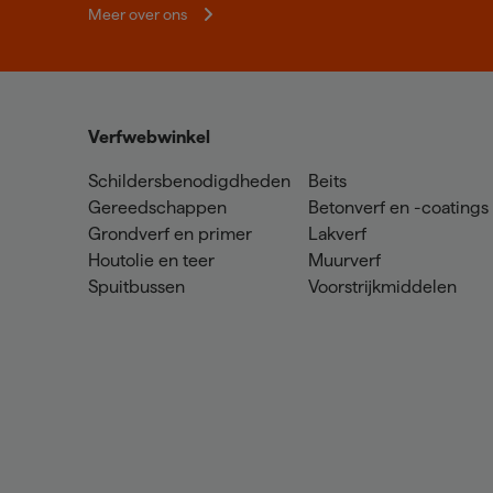
Meer over ons
Verfwebwinkel
Schildersbenodigdheden
Beits
Gereedschappen
Betonverf en -coatings
Grondverf en primer
Lakverf
Houtolie en teer
Muurverf
Spuitbussen
Voorstrijkmiddelen