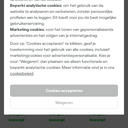
Beperkt analytische cookies:
om het gebruik van de
website te analyseren en verbeteren, zonder persoonlijke
profielen aan te leggen. Dit biedt voor jou de best mogelijke
76
,
34
,
223
,
96
99
85
gebruikerservaring.
incl. BTW
incl. BTW
incl. BTW
Marketing cookies:
voor het tonen van gepersonaliseerde
advertenties en het volgen van je internetgedrag.
Door op "Cookies accepteren" te klikken, geef je
toestemming voor het gebruik van alle cookies, inclusief
marketingcookies voor advertentiepersonalisatie. Kies je
voor "Weigeren", dan plaatsen we alleen functionele en
beperkt analytische cookies. Meer informatie vind je in ons
cookiebeleid
.
Cookies accepteren
Laserliner
Laserliner
Laserliner
VarioStand
DampFinder
WetFinder
Weigeren
Laser statief -
Compact
Materiaal
verstelbaar -
Materiaal
vochtmeter
Morgen
Morgen
Morgen
175-445mm
vochtmeter
bezorgd
bezorgd
bezorgd