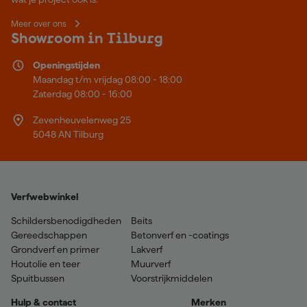
Meer over ons
Showroom in Tilburg
Openingstijden
Maandag t/m vrijdag 08:00 - 18:00
Zaterdag 08:00 - 16:00
Zevenheuvelenweg 25
5048 AN Tilburg
Verfwebwinkel
Schildersbenodigdheden
Beits
Gereedschappen
Betonverf en -coatings
Grondverf en primer
Lakverf
Houtolie en teer
Muurverf
Spuitbussen
Voorstrijkmiddelen
Hulp & contact
Merken