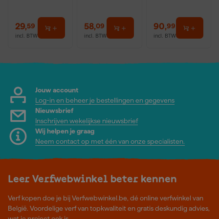
29
,
58
,
90
,
59
09
99
incl. BTW
incl. BTW
incl. BTW
Jouw account
Log-in en beheer je bestellingen en gegevens
Nieuwsbrief
Inschrijven wekelijkse nieuwsbrief
Wij helpen je graag
Neem contact op met één van onze specialisten.
Leer Verfwebwinkel beter kennen
Verf kopen doe je bij Verfwebwinkel.be, dé online verfwinkel van
België. Voordelige verf van topkwaliteit en gratis deskundig advies,
wat je project ook is.