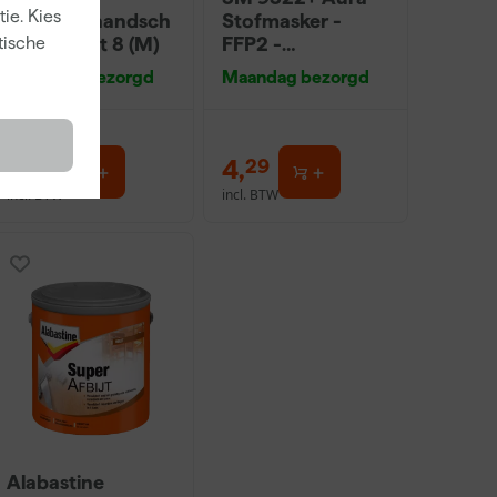
ie. Kies
Schildershandsch
Stofmasker -
oen - maat 8 (M)
FFP2 -
tische
Onderhoudsvrij -
Maandag bezorgd
Maandag bezorgd
Plooibaar - Met
uitademventiel
2
,
4
,
29
29
incl. BTW
incl. BTW
Alabastine