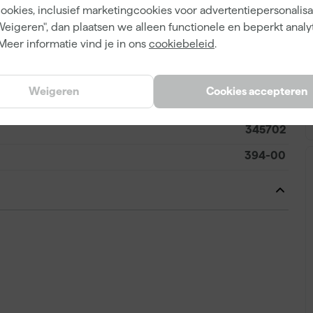
cookies, inclusief marketingcookies voor advertentiepersonalisat
masker maakt nauwkeurige positionering mogelijk, wat
Weigeren", dan plaatsen we alleen functionele en beperkt analy
 als je veel en zorgvuldig moet maskeren.
Meer informatie vind je in ons
cookiebeleid
.
Weigeren
Cookies accepteren
4013142040946
345702
394-00