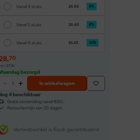
Vanaf 4 stuks
26.98
6
%
Vanaf 5 stuks
26.40
8
%
Vanaf 6 stuks
25.83
10
%
28
,
70
incl. BTW
Maandag bezorgd
In winkelwagen
Nog 4 beschikbaar
Gratis verzending vanaf €50,-
Retourtermijn van 30 dagen
Verfwebwinkel is Kiyoh gecertificeerd