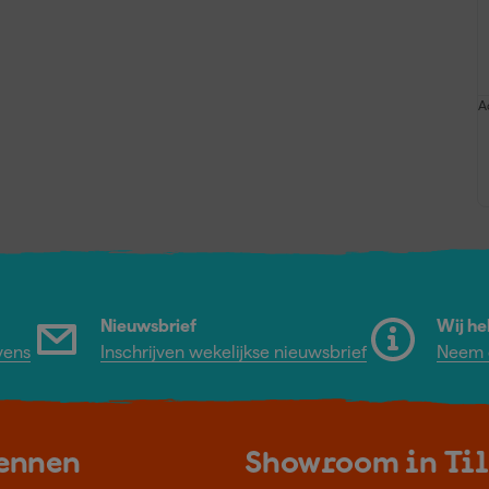
A
Nieuwsbrief
Wij he
vens
Inschrijven wekelijkse nieuwsbrief
Neem c
kennen
Showroom in Ti