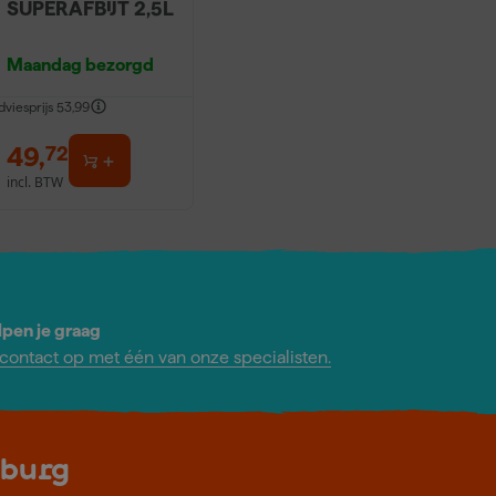
SUPERAFBIJT 2,5L
Maandag bezorgd
dviesprijs
53,99
49
,
72
incl. BTW
lpen je graag
ontact op met één van onze specialisten.
lburg