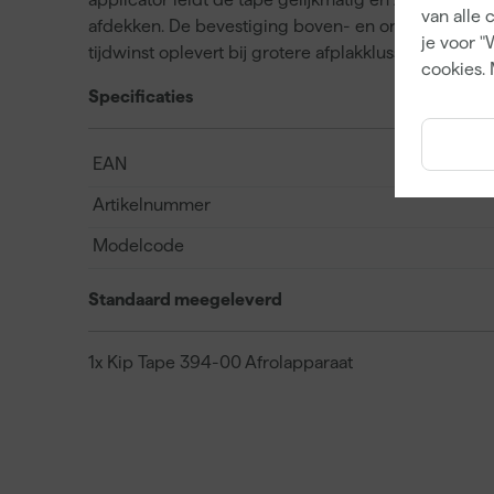
van alle 
afdekken. De bevestiging boven- en onderaan het 
je voor "
tijdwinst oplevert bij grotere afplakklussen. Ideaal
cookies. 
Specificaties
EAN
Artikelnummer
Modelcode
Standaard meegeleverd
1x Kip Tape 394-00 Afrolapparaat