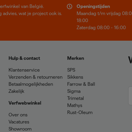
erfwinkel van België.
Openingstijden
 advies, wat je project ook is.
Maandag t/m vrijdag 08:0
18:00
Zaterdag 08:00 - 16:00
Hulp & contact
Merken
Klantenservice
SPS
Verzenden & retourneren
Sikkens
Betaalmogelijkheden
Farrow & Ball
Zakelijk
Sigma
Trimetal
Verfwebwinkel
Mathys
Rust-Oleum
Over ons
Vacatures
Showroom