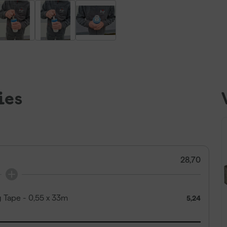
ies
28,70
 Tape - 0,55 x 33m
5,24