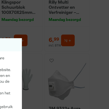
Klingspor
Rilly Multi
Schuurblok
Ontvetter en
100X70X25mm
Verfreiniger –
Sk 500 P220
0,5L
Maandag bezorgd
Maandag bezorgd
1
,
6
,
39
99
incl. BTW
incl. BTW
are
ebsite.
ren en
jou de
en het
 gebruik
Anza PRO
3M 9322+ Aura