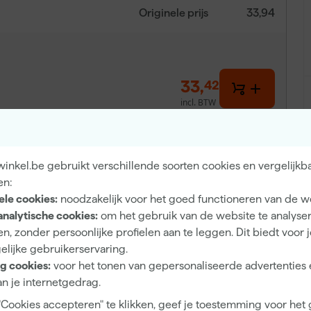
Originele prijs
33,94
33
,
42
incl. BTW
inkel.be gebruikt verschillende soorten cookies en vergelijkb
en:
ele cookies:
noodzakelijk voor het goed functioneren van de w
analytische cookies:
om het gebruik van de website te analyse
n, zonder persoonlijke profielen aan te leggen. Dit biedt voor 
elijke gebruikerservaring.
n precies aan zonder gedoe. Dankzij het compacte formaat
g cookies:
voor het tonen van gepersonaliseerde advertenties 
jd bij de hand hebt tijdens schilderwerk. Het ontwerp is
n je internetgedrag.
orkomen, bijvoorbeeld door overbelasting van de pols. De
"Cookies accepteren" te klikken, geef je toestemming voor het
 dat je randen, vensterbanken en plinten netjes kunt