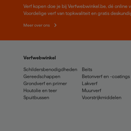
Verf kopen doe je bij Verfwebwinkel.be, dé online v
Voordelige verf van topkwaliteit en gratis deskundig
Meer over ons
Verfwebwinkel
Schildersbenodigdheden
Beits
Gereedschappen
Betonverf en -coatings
Grondverf en primer
Lakverf
Houtolie en teer
Muurverf
Spuitbussen
Voorstrijkmiddelen