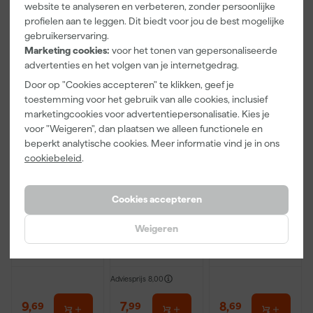
5
,
5
,
9
,
19
59
59
website te analyseren en verbeteren, zonder persoonlijke
incl. BTW
incl. BTW
incl. BTW
profielen aan te leggen. Dit biedt voor jou de best mogelijke
gebruikerservaring.
Marketing cookies:
voor het tonen van gepersonaliseerde
advertenties en het volgen van je internetgedrag.
Door op "Cookies accepteren" te klikken, geef je
toestemming voor het gebruik van alle cookies, inclusief
marketingcookies voor advertentiepersonalisatie. Kies je
voor "Weigeren", dan plaatsen we alleen functionele en
beperkt analytische cookies. Meer informatie vind je in ons
cookiebeleid
.
Hultafors
Hultafors
Hultafors HRD
Cookies accepteren
SBA18-4X3
SBA9-10
GRY
Reserve
Reservemess
Markeerpotlo
Afbreekmes
en voor
od navulling
Weigeren
Morgen
Morgen
Morgen
Allround
afbreekmes
(10st) - Grijs,
bezorgd
bezorgd
bezorgd
9mm - 10
Rood en Geel
stuks
Adviesprijs
8,00
9
,
7
,
8
,
69
99
69