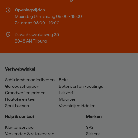
Openingstijden
Maandag t/m vrijdag 08:00 - 18:00
Zaterdag 08:00 - 16:00
Zevenheuvelenweg 25
5048 AN Tilburg
Verfwebwinkel
Schildersbenodigdheden
Beits
Gereedschappen
Betonverf en -coatings
Grondverf en primer
Lakverf
Houtolie en teer
Muurverf
Spuitbussen
Voorstrijkmiddelen
Hulp & contact
Merken
Klantenservice
SPS
Verzenden & retourneren
Sikkens