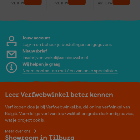
incl. BTW
incl. BTW
incl. BTW
Jouw account
Log-in en beheer je bestellingen en gegevens
Nieuwsbrief
Inschrijven wekelijkse nieuwsbrief
Wij helpen je graag
Neem contact op met één van onze specialisten.
Leer Verfwebwinkel beter kennen
Verf kopen doe je bij Verfwebwinkel.be, dé online verfwinkel van
België. Voordelige verf van topkwaliteit en gratis deskundig advies,
wat je project ook is.
Meer over ons
Showroom in Tilburg