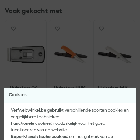
Vaak gekocht met
Hultafors GS
Hultafors HVK
Hultafors MK
Glasschraper
mes -
Schildersmes
Cookies
- 98mm
Inclusief
inclusief
draagholster -
draagholster -
Morgen
Morgen
Morgen
Verfwebwinkel.be gebruikt verschillende soorten cookies en
208mm
208mm
bezorgd
bezorgd
bezorgd
vergelijkbare technieken:
Functionele cookies:
noodzakelijk voor het goed
functioneren van de website.
Beperkt analytische cookies:
om het gebruik van de