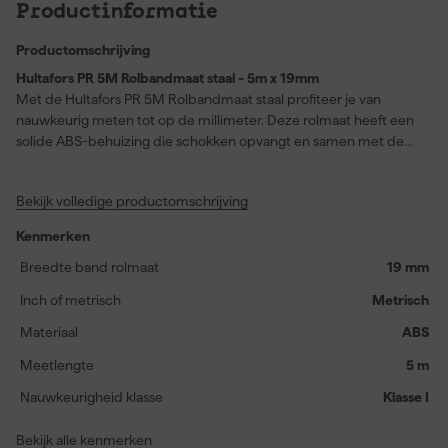
Productinformatie
Productomschrijving
Hultafors PR 5M Rolbandmaat staal - 5m x 19mm
Met de Hultafors PR 5M Rolbandmaat staal profiteer je van
nauwkeurig meten tot op de millimeter. Deze rolmaat heeft een
solide ABS-behuizing die schokken opvangt en samen met de
rubberen knop en ergonomische greep zorgt voor comfortabel
gebruik, ook bij intensief gebruik. De gele stalen meetband van 19
Bekijk volledige productomschrijving
mm breed is voorzien van een slijtvaste, haarscherpe inkjet-
verdeling, zodat je altijd duidelijk zicht hebt op de maatvoering.
Kenmerken
Door de klasse I nauwkeurigheid ben je verzekerd van een zeer
precieze meting. De band heeft een soepele,
Breedte band rolmaat
19 mm
schokabsorberende terugloop en een afzonderlijke rem die de
Inch of metrisch
Metrisch
band stevig op zijn plek houdt. Een sterke roestvrije eindhaak
met versterkingsplaat en metalen hanger garandeert veilig
Materiaal
ABS
werken, zelfs op hoogte. Bovendien is de band vervangbaar,
Meetlengte
5 m
zodat je altijd lang plezier hebt van je gereedschap.
Nauwkeurigheid klasse
Klasse I
Bekijk alle kenmerken