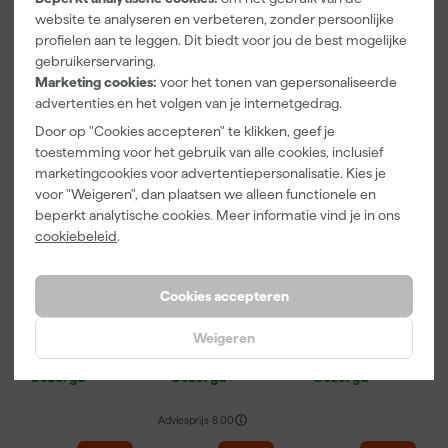
website te analyseren en verbeteren, zonder persoonlijke
11
,
5
,
5
,
23
19
59
profielen aan te leggen. Dit biedt voor jou de best mogelijke
incl. BTW
incl. BTW
incl. BTW
gebruikerservaring.
Marketing cookies:
voor het tonen van gepersonaliseerde
advertenties en het volgen van je internetgedrag.
Door op "Cookies accepteren" te klikken, geef je
toestemming voor het gebruik van alle cookies, inclusief
marketingcookies voor advertentiepersonalisatie. Kies je
voor "Weigeren", dan plaatsen we alleen functionele en
beperkt analytische cookies. Meer informatie vind je in ons
cookiebeleid
.
Hultafors
Hultafors
Hultafors HRD
Cookies accepteren
SBA18-4X3
SBA9-10
GRY
Reserve
Reservemess
Markeerpotlo
Weigeren
Afbreekmes
en voor
od navulling
Maandag
Maandag
Maandag
Allround
afbreekmes
(10st) - Grijs,
bezorgd
bezorgd
bezorgd
9mm - 10
Rood en Geel
stuks
Adviesprijs
8,00