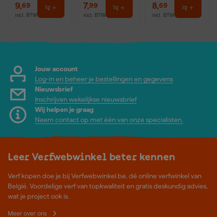
9
,
7
,
8
,
69
99
69
incl. BTW
incl. BTW
incl. BTW
Jouw account
Log-in en beheer je bestellingen en gegevens
Nieuwsbrief
Inschrijven wekelijkse nieuwsbrief
Wij helpen je graag
Neem contact op met één van onze specialisten.
Leer Verfwebwinkel beter kennen
Verf kopen doe je bij Verfwebwinkel.be, dé online verfwinkel van
België. Voordelige verf van topkwaliteit en gratis deskundig advies,
wat je project ook is.
Meer over ons