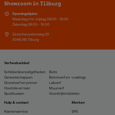
Showroom in Tilburg
Openingstijden
Maandag t/m vrijdag 08:00 - 18:00
Zaterdag 08:00 - 16:00
Zevenheuvelenweg 25
5048 AN Tilburg
Verfwebwinkel
Schildersbenodigdheden
Beits
Gereedschappen
Betonverf en -coatings
Grondverf en primer
Lakverf
Houtolie en teer
Muurverf
Spuitbussen
Voorstrijkmiddelen
Hulp & contact
Merken
Klantenservice
SPS