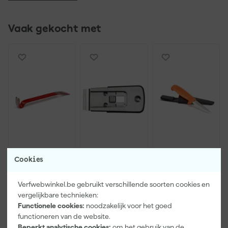
Vaak gekocht met
Hultafors
Hultafors GS
Hultafors HVK
Cookies
108MINI
Glasschraper
mes -
Stalen
- 98mm
Inclusief
koevoet -
draagholster -
Verfwebwinkel.be gebruikt verschillende soorten cookies en
Maandag
Maandag
Maandag
190mm
208mm
vergelijkbare technieken:
bezorgd
bezorgd
bezorgd
Functionele cookies:
noodzakelijk voor het goed
functioneren van de website.
Beperkt analytische cookies:
om het gebruik van de