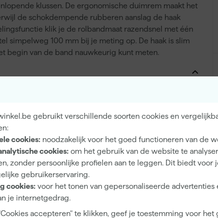
teenlopende klussen. De ergonomische duimrem maakt het
, terwijl de schokdempende rubberen aanslag de haak
ingsfunctie klik je de rolbandmaat razendsnel met één
el simpelweg 100 mm bij je meting op. De haak is slim
 het begin van de band nauwkeurig kunt meten.
25 mm
inkel.be gebruikt verschillende soorten cookies en vergelijkb
Metrisch
en:
ABS
ele cookies:
noodzakelijk voor het goed functioneren van de w
analytische cookies:
om het gebruik van de website te analyse
8 m
n, zonder persoonlijke profielen aan te leggen. Dit biedt voor 
Klasse I
elijke gebruikerservaring.
g cookies:
voor het tonen van gepersonaliseerde advertenties 
n je internetgedrag.
"Cookies accepteren" te klikken, geef je toestemming voor het