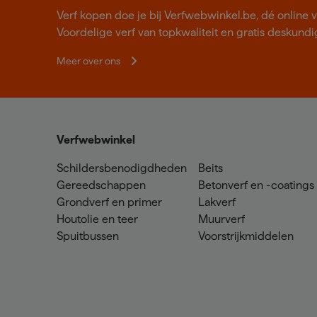
Verf kopen doe je bij Verfwebwinkel.be, dé online v
Voordelige verf van topkwaliteit en gratis deskundig
Meer over ons
Verfwebwinkel
Schildersbenodigdheden
Beits
Gereedschappen
Betonverf en -coatings
Grondverf en primer
Lakverf
Houtolie en teer
Muurverf
Spuitbussen
Voorstrijkmiddelen