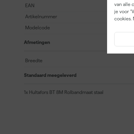
van alle 
EAN
je voor "
Artikelnummer
cookies. 
Modelcode
Afmetingen
Breedte
Standaard meegeleverd
1x Hultafors BT 8M Rolbandmaat staal