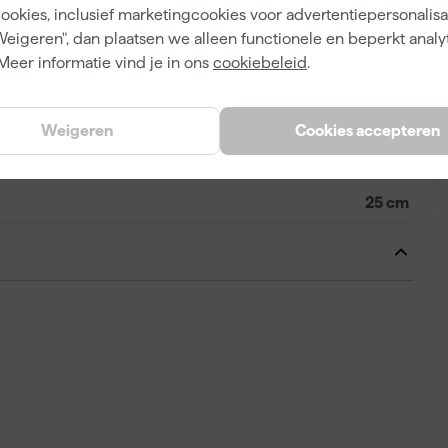
cookies, inclusief marketingcookies voor advertentiepersonalisat
7317843562019
Weigeren", dan plaatsen we alleen functionele en beperkt analy
214153
Meer informatie vind je in ons
cookiebeleid
.
356203
Weigeren
Cookies accepteren
25 cm