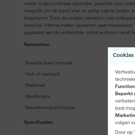
meter is deze rolmaat bijzonder geschikt voor ui
mogelijk om de band snel en veilig vast te zetten
beschermt. Door de unieke riemklem met ontkoppel
hand los. Interne maten opnemen gaat moeiteloos: t
geplaatst aan de onderzijde, zodat je direct vanaf
Kenmerken
Cookies
Breedte band rolmaat
Verfwebw
Inch of metrisch
techniek
Materiaal
Function
Beperkt 
Meetlengte
verbetere
Nauwkeurigheid klasse
best mog
Marketin
Specificaties
volgen va
Door op 