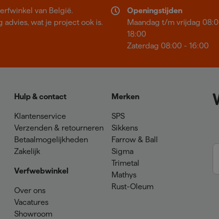
erfwinkel van België.
Openingstijden
 advies, wat je project ook is.
Maandag t/m vrijdag 08:0
18:00
Zaterdag 08:00 - 16:00
Hulp & contact
Merken
Klantenservice
SPS
Verzenden & retourneren
Sikkens
Betaalmogelijkheden
Farrow & Ball
Zakelijk
Sigma
Trimetal
Verfwebwinkel
Mathys
Rust-Oleum
Over ons
Vacatures
Showroom