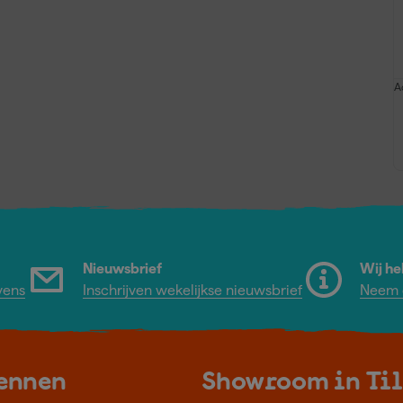
A
Nieuwsbrief
Wij he
vens
Inschrijven wekelijkse nieuwsbrief
Neem c
kennen
Showroom in Ti