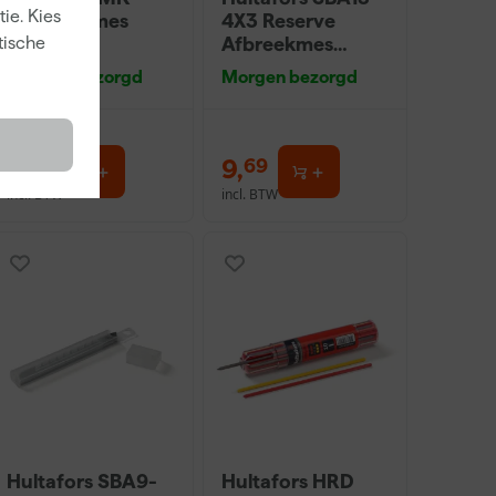
ie. Kies
Schildersmes
4X3 Reserve
inclusief
Afbreekmes
tische
draagholster -
Allround
Morgen bezorgd
Morgen bezorgd
208mm
9
,
9
,
59
69
incl. BTW
incl. BTW
Hultafors SBA9-
Hultafors HRD