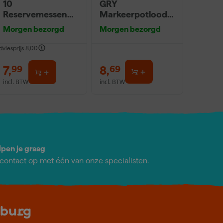
10
GRY
Reservemessen
Markeerpotlood
voor afbreekmes
navulling (10st) -
Morgen bezorgd
Morgen bezorgd
9mm - 10 stuks
Grijs, Rood en
Geel
dviesprijs
8,00
7
,
8
,
99
69
incl. BTW
incl. BTW
lpen je graag
ontact op met één van onze specialisten.
lburg