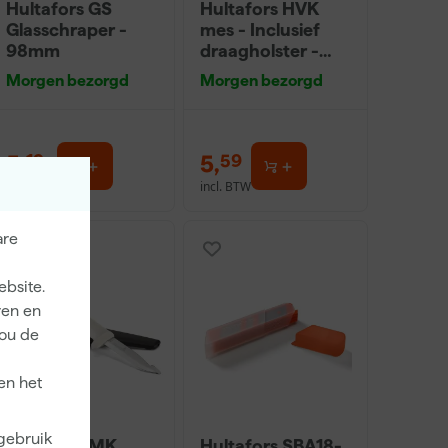
Hultafors GS
Hultafors HVK
Glasschraper -
mes - Inclusief
98mm
draagholster -
208mm
Morgen bezorgd
Morgen bezorgd
5
,
5
,
19
59
incl. BTW
incl. BTW
are
ebsite.
ren en
jou de
en het
 gebruik
Hultafors MK
Hultafors SBA18-