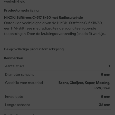
werkelijkheid
Productomschrijving
HiKOKI Stiftfrees C-6X18/50 met Radiusuiteinde
Ontdek de veelzijdigheid van de HiKOKI Stiftfrees C-6X18/50,
een HM-stiftfrees met radiusuiteinde voor uiteenlopende
toepassingen. Door de kruislingse vertanding (snede 6) werk je
extra comfortabel en heb je optimale controle over elke
bewerking. Het zagen gaat merkbaar eenvoudiger, zodat je
Bekijk volledige productomschrijving
profiteert van een hoger afnamevermogen, zelfs bij intensief
gebruik. Deze stiftfrees is geschikt voor diverse metalen, zoals
Kenmerken
gehard en ongehard staal, roestvast staal, titanium, messing,
koper, gietijzer en brons. Je gebruikt dit gereedschap ideaal voor
Aantal stuks
1
het ontbramen, contourbewerking, oppervlaktebewerking, het
Diameter schacht
6 mm
frezen op moeilijk bereikbare plekken of het werken in smalle
hoeken. Dat maakt deze stiftfrees geschikt voor elke klus waarbij
Geschikt voor materiaal
Brons, Gietijzer, Koper, Messing,
precisie en efficiëntie belangrijk zijn.
RVS, Staal
Invaldiepte
6 mm
Lengte schacht
32 mm