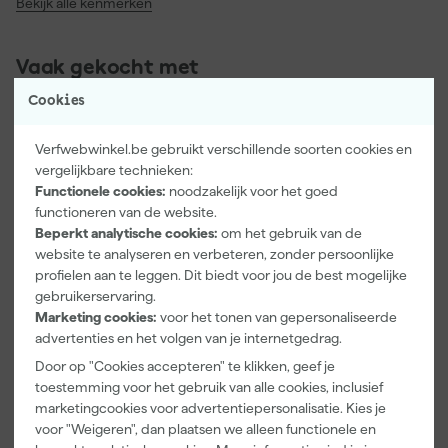
Bekijk alle kenmerken
Vaak gekocht met
Cookies
Verfwebwinkel.be gebruikt verschillende soorten cookies en
vergelijkbare technieken:
Functionele cookies:
noodzakelijk voor het goed
functioneren van de website.
Beperkt analytische cookies:
om het gebruik van de
website te analyseren en verbeteren, zonder persoonlijke
profielen aan te leggen. Dit biedt voor jou de best mogelijke
gebruikerservaring.
HiKOKI
HiKOKI
Marketing cookies:
voor het tonen van gepersonaliseerde
UM16VST2UA
UL18DFW4Z
advertenties en het volgen van je internetgedrag.
Z Mixer -
18V Koelbox -
Door op "Cookies accepteren" te klikken, geef je
1600W -
24L
Morgen
Morgen
160mm
toestemming voor het gebruik van alle cookies, inclusief
bezorgd
bezorgd
marketingcookies voor advertentiepersonalisatie. Kies je
voor "Weigeren", dan plaatsen we alleen functionele en
Afgelopen 30 dgn
144,39