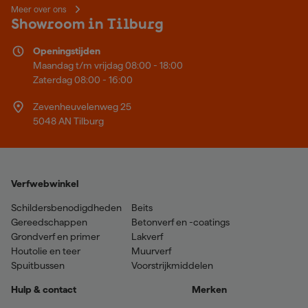
Meer over ons
Showroom in Tilburg
Openingstijden
Maandag t/m vrijdag 08:00 - 18:00
Zaterdag 08:00 - 16:00
Zevenheuvelenweg 25
5048 AN Tilburg
Verfwebwinkel
Schildersbenodigdheden
Beits
Gereedschappen
Betonverf en -coatings
Grondverf en primer
Lakverf
Houtolie en teer
Muurverf
Spuitbussen
Voorstrijkmiddelen
Hulp & contact
Merken