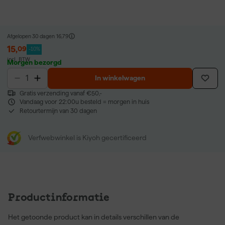
Afgelopen 30 dagen
16,79
15
,
09
-10%
incl. BTW
Morgen bezorgd
In winkelwagen
Gratis verzending vanaf €50,-
Vandaag voor 22:00u besteld = morgen in huis
Retourtermijn van 30 dagen
Verfwebwinkel is Kiyoh gecertificeerd
Productinformatie
Het getoonde product kan in details verschillen van de