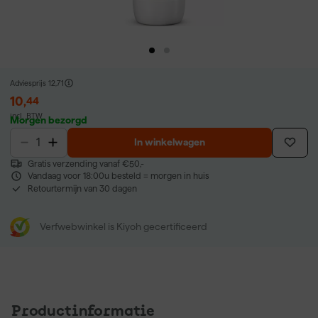
Adviesprijs
12,71
10
,
44
incl. BTW
Morgen bezorgd
In winkelwagen
Gratis verzending vanaf €50,-
Vandaag voor 18:00u besteld = morgen in huis
Retourtermijn van 30 dagen
Verfwebwinkel is Kiyoh gecertificeerd
Productinformatie