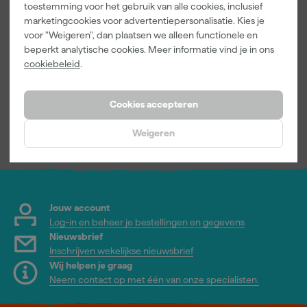
Rilly Multi
toestemming voor het gebruik van alle cookies, inclusief
Ontvetter en
marketingcookies voor advertentiepersonalisatie. Kies je
Verfreiniger –
voor "Weigeren", dan plaatsen we alleen functionele en
0,5L
Morgen
beperkt analytische cookies. Meer informatie vind je in ons
bezorgd
cookiebeleid
.
Cookies accepteren
6
,
99
incl. BTW
Weigeren
Jouw account
Log-in en beheer je bestellingen en gegevens
Nieuwsbrief
Inschrijven wekelijkse nieuwsbrief
Wij helpen je graag
Neem contact op met één van onze specialisten.