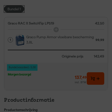
Bundel 1
Graco RAC X SwitchTip LP519
42,50
Graco Pump Armor vloeibare bescherming
1
99,99
3,8L
Originele prijs
142,49
Bundelvoordeel: 5,00
Morgen bezorgd
137
,
49
incl. BTW
Productinformatie
Productomschrijving