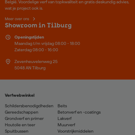
België. Voordelige verf van topkwaliteit en gratis deskundig advies,
wat je project ook is.
Meer over ons
Showroom in Tilburg
Openingstijden
Maandag t/m vrijdag 08:00 - 18:00
Zaterdag 08:00 - 16:00
Zevenheuvelenweg 25
5048 AN Tilburg
Verfwebwinkel
Schildersbenodigdheden
Beits
Gereedschappen
Betonverf en -coatings
Grondverf en primer
Lakverf
Houtolie en teer
Muurverf
Spuitbussen
Voorstrijkmiddelen