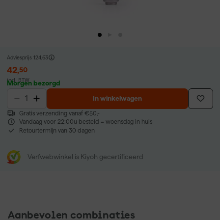
Adviesprijs
124,63
42
,
50
incl. BTW
Morgen bezorgd
In winkelwagen
Gratis verzending vanaf €50,-
Vandaag voor 22:00u besteld = woensdag in huis
Retourtermijn van 30 dagen
Verfwebwinkel is Kiyoh gecertificeerd
Aanbevolen combinaties