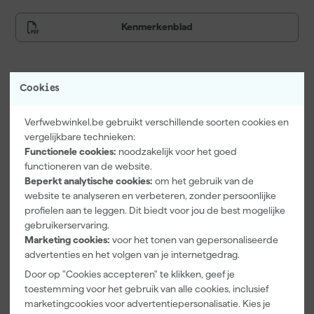
Kies voor de Graco RAC X Tip LP519 en ervaar zelf het verschil bij
jouw volgende project!
Kenmerkenblad
Vaak gekocht met
Cookies
Verfwebwinkel.be gebruikt verschillende soorten cookies en
vergelijkbare technieken:
Functionele cookies:
noodzakelijk voor het goed
functioneren van de website.
Beperkt analytische cookies:
om het gebruik van de
website te analyseren en verbeteren, zonder persoonlijke
profielen aan te leggen. Dit biedt voor jou de best mogelijke
gebruikerservaring.
Marketing cookies:
voor het tonen van gepersonaliseerde
advertenties en het volgen van je internetgedrag.
Kip 336-30
Graco TSL
Paintura
Afdekpapier
Throat Seal
Lucamax
Door op "Cookies accepteren" te klikken, geef je
Zonder Tape -
Liquid
Washi tape -
toestemming voor het gebruik van alle cookies, inclusief
300mm x
238049
50mx24mm
marketingcookies voor advertentiepersonalisatie. Kies je
Morgen
Morgen
Morgen
50m
118ML