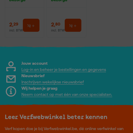
2
,
2
,
29
80
incl. BTW
incl. BTW
Jouw account
Log-in en beheer je bestellingen en gegevens
Nieuwsbrief
Inschrijven wekelijkse nieuwsbrief
Wij helpen je graag
Neem contact op met één van onze specialisten.
Leer Verfwebwinkel beter kennen
Verf kopen doe je bij Verfwebwinkel.be, dé online verfwinkel van