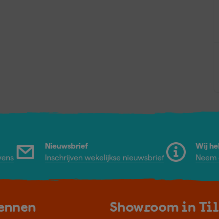
Nieuwsbrief
Wij he
vens
Inschrijven wekelijkse nieuwsbrief
Neem c
kennen
Showroom in Ti