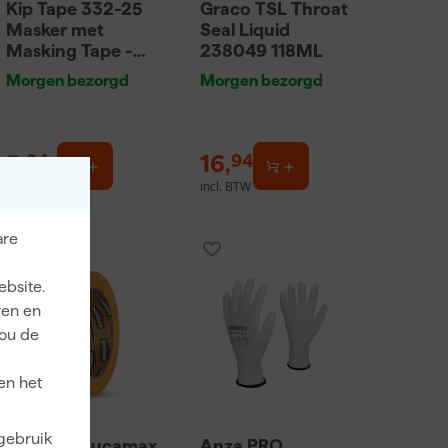
Kip Tape 332-25
Graco TSL Throat
Masker met
Seal Liquid
Masking Tape -
238049 118ML
0,55 x 33m
Morgen bezorgd
Morgen bezorgd
5
,
16
,
24
94
incl. BTW
incl. BTW
are
ebsite.
ren en
jou de
en het
 gebruik
Paintura Lucamax
Anza PRO