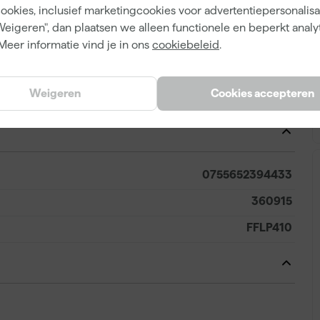
cookies, inclusief marketingcookies voor advertentiepersonalisat
je langer geniet van een gelijkmatig spuitpatroon. De
Weigeren", dan plaatsen we alleen functionele en beperkt analy
troon van 20 cm (8 inch) en een opening van 0,010 inch,
Meer informatie vind je in ons
cookiebeleid
.
et vervangen van een versleten tip is essentieel om
e voorkomen; controleer daarom regelmatig de
aat garant voor betrouwbaarheid en een strak resultaat
Weigeren
Cookies accepteren
0755652394433
360915
FFLP410