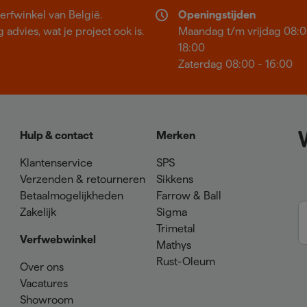
erfwinkel van België.
Openingstijden
 advies, wat je project ook is.
Maandag t/m vrijdag 08:0
18:00
Zaterdag 08:00 - 16:00
Hulp & contact
Merken
Klantenservice
SPS
Verzenden & retourneren
Sikkens
Betaalmogelijkheden
Farrow & Ball
Zakelijk
Sigma
Trimetal
Verfwebwinkel
Mathys
Rust-Oleum
Over ons
Vacatures
Showroom