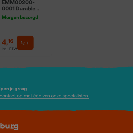
EMM00200-
0001 Durable
Bouwemmer -
Morgen bezorgd
20L - Zwart
4
,
16
incl. BTW
lpen je graag
ontact op met één van onze specialisten.
lburg