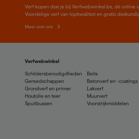
Verf kopen doe je bij Verfwebwinkel.be, dé online v
Voordelige verf van topkwaliteit en gratis deskundig
Meer over ons
Verfwebwinkel
Schildersbenodigdheden
Beits
Gereedschappen
Betonverf en -coatings
Grondverf en primer
Lakverf
Houtolie en teer
Muurverf
Spuitbussen
Voorstrijkmiddelen