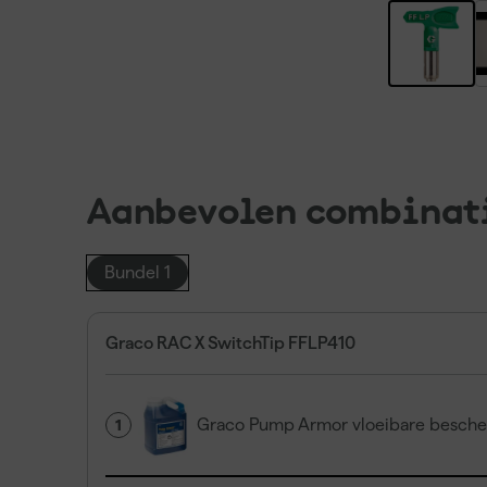
Aanbevolen combinat
Bundel 1
Graco RAC X SwitchTip FFLP410
Graco Pump Armor vloeibare besche
1