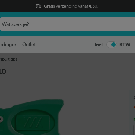
Gratis verzending vanaf €50,-
edingen
Outlet
Incl.
BTW
spuit tips
10
A