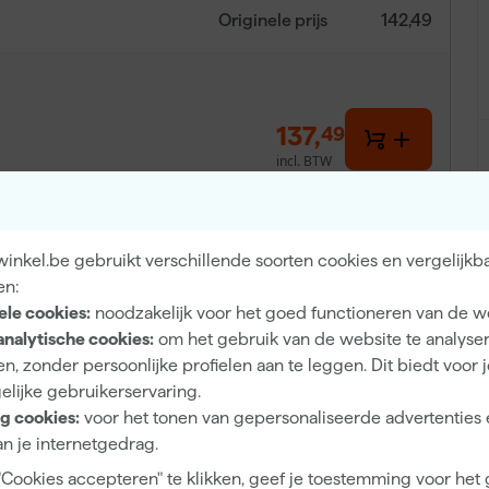
Originele prijs
142,49
137
,
49
incl. BTW
inkel.be gebruikt verschillende soorten cookies en vergelijkb
en:
ele cookies:
noodzakelijk voor het goed functioneren van de w
analytische cookies:
om het gebruik van de website te analyse
n, zonder persoonlijke profielen aan te leggen. Dit biedt voor 
elijke gebruikerservaring.
hoogwaardig accessoire in huis dat speciaal is
g cookies:
voor het tonen van gepersonaliseerde advertenties 
n, plafonds en vloeren. Dankzij de SmartTip Technologie
n je internetgedrag.
spuitranden en een strak eindresultaat. Dit type spuittip
"Cookies accepteren" te klikken, geef je toestemming voor het
erken zoals Wijzonol, Sigma, Sikkens en SPS. Door de