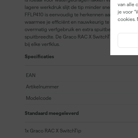
van alle 
lagere werkdruk slijt de tip minder snel, waardoor 
je voor "
FFLP410 is eenvoudig te herkennen aan zijn spuitpa
cookies. 
waarmee je efficiënt en nauwkeurig te werk gaat. H
overmatig verfgebruik en extra spuitbewegingen t
spuitbreedte. De Graco RAC X SwitchTip FFLP410 st
bij elke verfklus.
Specificaties
EAN
Artikelnummer
Modelcode
Standaard meegeleverd
1x Graco RAC X SwitchTip