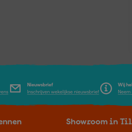
Nieuwsbrief
Wij he
vens
Inschrijven wekelijkse nieuwsbrief
Neem c
kennen
Showroom in Ti