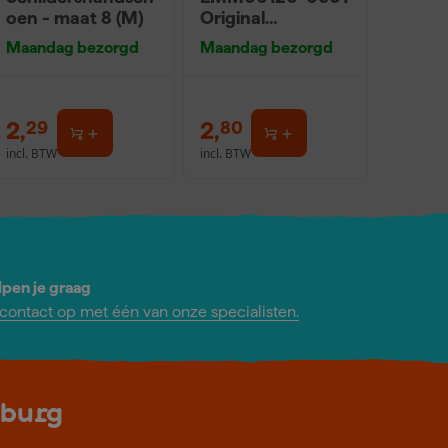
oen - maat 8 (M)
Original
Bouwemmer - 12L
Maandag bezorgd
Maandag bezorgd
- Zwart
2
,
2
,
29
80
incl. BTW
incl. BTW
lpen je graag
ontact op met één van onze specialisten.
lburg