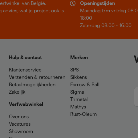
erfwinkel van België.
Openingstijden
 advies, wat je project ook is.
Maandag t/m vrijdag 08:0
18:00
Zaterdag 08:00 - 16:00
Hulp & contact
Merken
Klantenservice
SPS
Verzenden & retourneren
Sikkens
Betaalmogelijkheden
Farrow & Ball
Zakelijk
Sigma
Trimetal
Verfwebwinkel
Mathys
Rust-Oleum
Over ons
Vacatures
Showroom