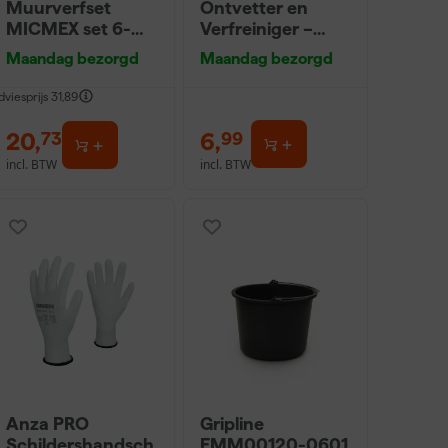
Muurverfset
Ontvetter en
MICMEX set 6-
Verfreiniger –
delig
0,5L
Maandag bezorgd
Maandag bezorgd
dviesprijs
31,89
20
,
6
,
73
99
incl. BTW
incl. BTW
Anza PRO
Gripline
Schildershandsch
EMM00120-0601