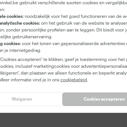
inkel.be gebruikt verschillende soorten cookies en vergelijkb
en:
ele cookies:
noodzakelijk voor het goed functioneren van de w
analytische cookies:
om het gebruik van de website te analyse
n, zonder persoonlijke profielen aan te leggen. Dit biedt voor 
elijke gebruikerservaring.
g cookies:
voor het tonen van gepersonaliseerde advertenties 
n je internetgedrag.
"Cookies accepteren" te klikken, geef je toestemming voor het
cookies, inclusief marketingcookies voor advertentiepersonalisat
Weigeren", dan plaatsen we alleen functionele en beperkt analy
Meer informatie vind je in ons
cookiebeleid
.
Weigeren
Cookies accepteren