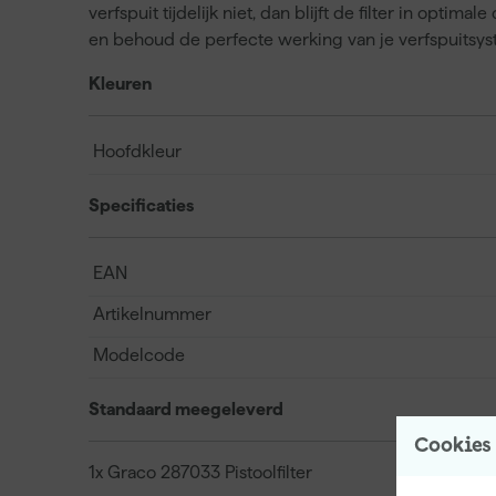
verfspuit tijdelijk niet, dan blijft de filter in optim
en behoud de perfecte werking van je verfspuitsyste
Kleuren
Hoofdkleur
Specificaties
EAN
Artikelnummer
Modelcode
Standaard meegeleverd
Cookies
1x Graco 287033 Pistoolfilter