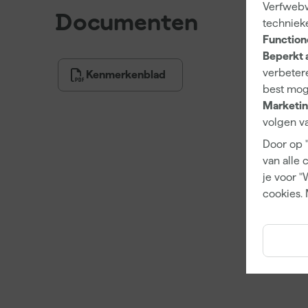
Verfwebw
Documenten
techniek
Function
Beperkt 
verbetere
Kenmerkenblad
best mog
Marketin
volgen va
Door op 
van alle 
je voor "
cookies. 