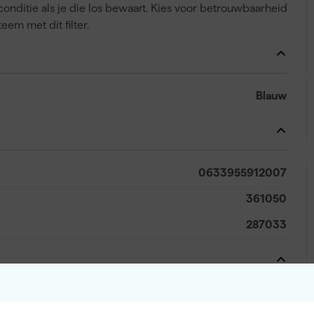
ale conditie als je die los bewaart. Kies voor betrouwbaarheid
em met dit filter.
Blauw
0633955912007
361050
287033