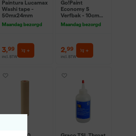
Paintura Lucamax
Go!Paint
Washi tape -
Economy S
50mx24mm
Verfbak - 10cm
Roller - 15 x 32 cm
Maandag bezorgd
Maandag bezorgd
+ 5 inzetbakken
3
,
2
,
99
99
incl. BTW
incl. BTW
Kip 336-30
Graco TSL Throat