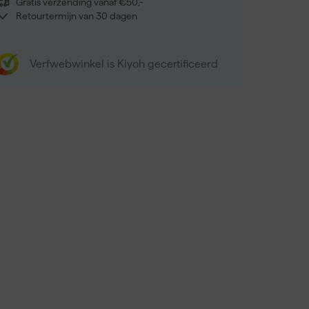
Gratis verzending vanaf €50,-
Retourtermijn van 30 dagen
Verfwebwinkel is Kiyoh gecertificeerd