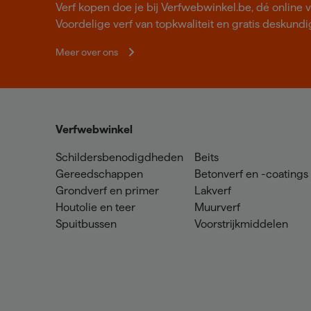
Verf kopen doe je bij Verfwebwinkel.be, dé online v
Voordelige verf van topkwaliteit en gratis deskundig
Meer over ons
Verfwebwinkel
Schildersbenodigdheden
Beits
Gereedschappen
Betonverf en -coatings
Grondverf en primer
Lakverf
Houtolie en teer
Muurverf
Spuitbussen
Voorstrijkmiddelen