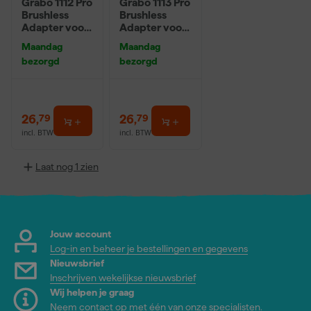
Grabo 1112 Pro
Grabo 1113 Pro
Brushless
Brushless
Adapter voor
Adapter voor
Makita Accu
Bosch Accu
Maandag
Maandag
18V / 20V
18V / 20V
bezorgd
bezorgd
26
,
26
,
79
79
incl. BTW
incl. BTW
Laat nog 1 zien
Jouw account
Log-in en beheer je bestellingen en gegevens
Nieuwsbrief
Inschrijven wekelijkse nieuwsbrief
Wij helpen je graag
Neem contact op met één van onze specialisten.