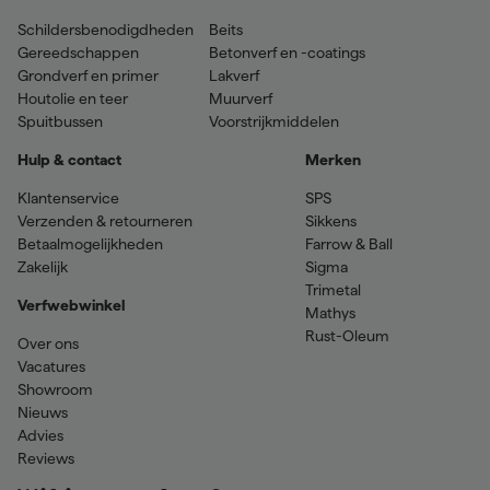
Schildersbenodigdheden
Beits
Gereedschappen
Betonverf en -coatings
Grondverf en primer
Lakverf
Houtolie en teer
Muurverf
Spuitbussen
Voorstrijkmiddelen
Hulp & contact
Merken
Klantenservice
SPS
Verzenden & retourneren
Sikkens
Betaalmogelijkheden
Farrow & Ball
Zakelijk
Sigma
Trimetal
Verfwebwinkel
Mathys
Rust-Oleum
Over ons
Vacatures
Showroom
Nieuws
Advies
Reviews