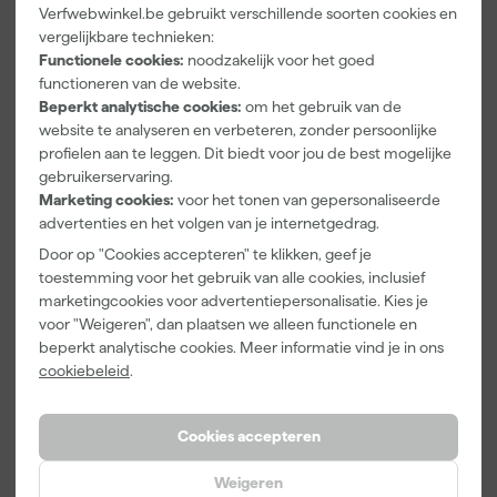
Verfwebwinkel.be gebruikt verschillende soorten cookies en
Grabo 11017
Grabo 11006
Grabo 11923
vergelijkbare technieken:
Rock Seal
Filterset voor
14,8V Accu/
Functionele cookies:
noodzakelijk voor het goed
afdichtingssy
Plus / Pro
Batterij - 2,6
functioneren van de website.
steem
Ah
Maandag
Maandag
Maandag
Beperkt analytische cookies:
om het gebruik van de
bezorgd
bezorgd
bezorgd
website te analyseren en verbeteren, zonder persoonlijke
profielen aan te leggen. Dit biedt voor jou de best mogelijke
gebruikerservaring.
Marketing cookies:
voor het tonen van gepersonaliseerde
48
,
9
,
63
,
29
99
59
advertenties en het volgen van je internetgedrag.
incl. BTW
incl. BTW
incl. BTW
Door op "Cookies accepteren" te klikken, geef je
toestemming voor het gebruik van alle cookies, inclusief
marketingcookies voor advertentiepersonalisatie. Kies je
voor "Weigeren", dan plaatsen we alleen functionele en
beperkt analytische cookies. Meer informatie vind je in ons
cookiebeleid
.
Cookies accepteren
Weigeren