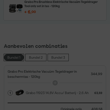
Grabo Pro Brushless Elektrische Vacuüm Tegeldrager
Tool only set in tas - 120kg
+
6
,
00
Aanbevolen combinaties
Bundel 1
Bundel 2
Bundel 3
Grabo Pro Elektrische Vacuüm Tegeldrager in
344,99
beschermtas - 120kg
Grabo 11923 14,8V Accu/ Batterij - 2,6 Ah
1
63,59
Originele prijs
408,58