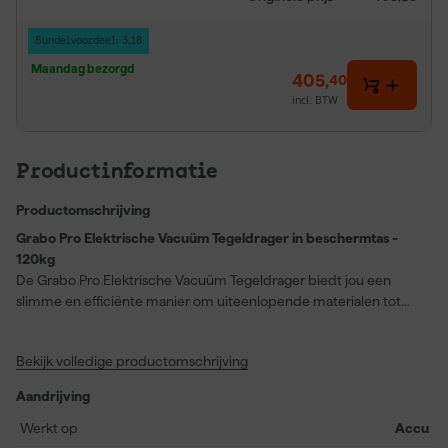
Bundelvoordeel: 3,18
Maandag bezorgd
405
,
40
incl. BTW
Productinformatie
Productomschrijving
Grabo Pro Elektrische Vacuüm Tegeldrager in beschermtas -
120kg
De Grabo Pro Elektrische Vacuüm Tegeldrager biedt jou een
slimme en efficiënte manier om uiteenlopende materialen tot
wel 120 kg te tillen en te verplaatsen. Of het nu hout, natuursteen,
tegels of traanplaat betreft, deze vacuümdrager werkt op vrijwel
Bekijk volledige productomschrijving
elk oppervlak, zelfs als het niet helemaal vlak is. Dankzij de digitale
drukmeter op het LED-scherm en de nauwkeurige
Aandrijving
drukregulering werk je eenvoudig en veilig. De Grabo Pro wordt
geleverd in een stevige beschermtas en is direct klaar voor
Werkt op
Accu