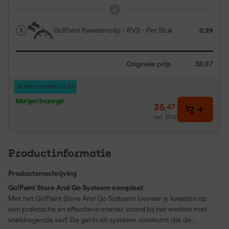
Go!Paint Kwastenclip - RVS - Per Stuk
1
0,99
Originele prijs
38,97
Bundelvoordeel: 3,50
Morgen bezorgd
35
,
47
incl. BTW
Productinformatie
Productomschrijving
Go!Paint Store And Go Systeem compleet
Met het Go!Paint Store And Go Systeem bewaar je kwasten op
een praktische en effectieve manier, vooral bij het werken met
sneldrogende verf. De gel in dit systeem voorkomt dat de