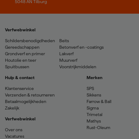
5048 AN Tilburg
Verfwebwinkel
Schildersbenodigdheden
Beits
Gereedschappen
Betonverf en -coatings
Grondverf en primer
Lakverf
Houtolie en teer
Muurverf
Spuitbussen
Voorstrijkmiddelen
Hulp & contact
Merken
Klantenservice
SPS
Verzenden & retourneren
Sikkens
Betaalmogelijkheden
Farrow & Ball
Zakelijk
Sigma
Trimetal
Verfwebwinkel
Mathys
Rust-Oleum
Over ons
Vacatures