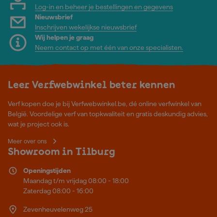
Log-in en beheer je bestellingen en gegevens
Nieuwsbrief
Inschrijven wekelijkse nieuwsbrief
Wij helpen je graag
Neem contact op met één van onze specialisten.
Leer Verfwebwinkel beter kennen
Verf kopen doe je bij Verfwebwinkel.be, dé online verfwinkel van
België. Voordelige verf van topkwaliteit en gratis deskundig advies,
wat je project ook is.
Meer over ons
Showroom in Tilburg
Openingstijden
Maandag t/m vrijdag 08:00 - 18:00
Zaterdag 08:00 - 16:00
Zevenheuvelenweg 25