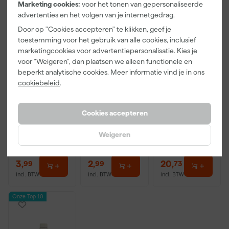
Marketing cookies:
voor het tonen van gepersonaliseerde
advertenties en het volgen van je internetgedrag.
Door op "Cookies accepteren" te klikken, geef je
toestemming voor het gebruik van alle cookies, inclusief
marketingcookies voor advertentiepersonalisatie. Kies je
voor "Weigeren", dan plaatsen we alleen functionele en
beperkt analytische cookies. Meer informatie vind je in ons
Paintura
Go!Paint
Anza PRO
cookiebeleid
.
Lucamax
Economy S
Muurverfset
Washi tape -
Verfbak -
MICMEX set
50mx24mm
10cm Roller -
6-delig
Morgen
Morgen
Morgen
Cookies accepteren
15 x 32 cm + 5
bezorgd
bezorgd
bezorgd
inzetbakken
Weigeren
Adviesprijs
31,89
3
,
2
,
20
,
99
99
73
incl. BTW
incl. BTW
incl. BTW
Onze Top 10