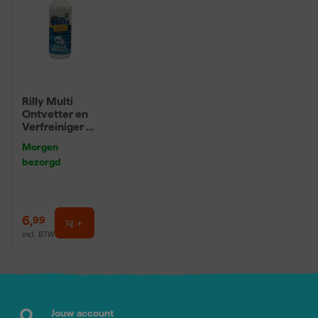
Rilly Multi
Ontvetter en
Verfreiniger –
0,5L
Morgen
bezorgd
6
,
99
incl. BTW
Jouw account