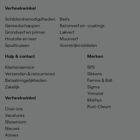
Verfwebwinkel
Schildersbenodigdheden
Beits
Gereedschappen
Betonverf en -coatings
Grondverf en primer
Lakverf
Houtolie en teer
Muurverf
Spuitbussen
Voorstrijkmiddelen
Hulp & contact
Merken
Klantenservice
SPS
Verzenden & retourneren
Sikkens
Betaalmogelijkheden
Farrow & Ball
Zakelijk
Sigma
Trimetal
Verfwebwinkel
Mathys
Rust-Oleum
Over ons
Vacatures
Showroom
Nieuws
Advies