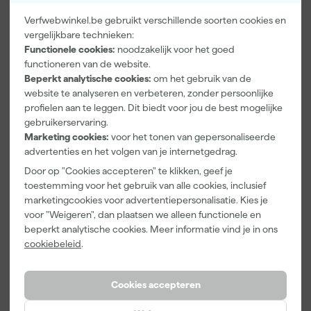
Verfwebwinkel.be gebruikt verschillende soorten cookies en
vergelijkbare technieken:
Functionele cookies:
noodzakelijk voor het goed
Kleurenkaarte
Go!Paint Roll
Anza PRO
functioneren van de website.
n Pakket
And Go 1,25L
Mini Antex
Beperkt analytische cookies:
om het gebruik van de
- Roller 10cm
Platinum
website te analyseren en verbeteren, zonder persoonlijke
+ 3
Muurverfrolle
Morgen
Morgen
Morgen
profielen aan te leggen. Dit biedt voor jou de best mogelijke
Inzetbakken
r - 5cm (2st)
bezorgd
bezorgd
bezorgd
gebruikerservaring.
Marketing cookies:
voor het tonen van gepersonaliseerde
Adviesprijs
4,17
advertenties en het volgen van je internetgedrag.
Door op "Cookies accepteren" te klikken, geef je
1
,
5
,
3
,
00
49
64
toestemming voor het gebruik van alle cookies, inclusief
incl. BTW
incl. BTW
incl. BTW
marketingcookies voor advertentiepersonalisatie. Kies je
voor "Weigeren", dan plaatsen we alleen functionele en
beperkt analytische cookies. Meer informatie vind je in ons
cookiebeleid
.
Cookies accepteren