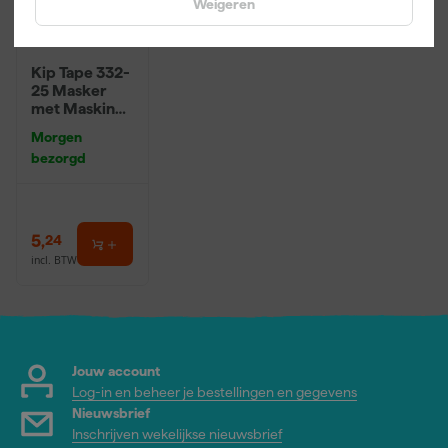
Weigeren
Kip Tape 332-
25 Masker
met Masking
Tape - 0,55 x
Morgen
33m
bezorgd
5
,
24
incl. BTW
Jouw account
Log-in en beheer je bestellingen en gegevens
Nieuwsbrief
Inschrijven wekelijkse nieuwsbrief