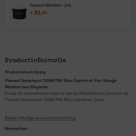
Flamant Wall Matt - 2,5L
+
83
,
50
Productinformatie
Productomschrijving
Flamant Samplepot 125Ml P86 Bleu Capferrat: Een Vleugje
Mediterrane Elegantie
Ervaar de betoverende charme van de Middellandse Zee met de
Flamant Samplepot 125Ml P86 Bleu Capferrat. Deze
kleurentester is de perfecte keuze voor wie op zoek is naar een
serene en kalmerende uitstraling in huis. De dekkende verf,
Bekijk volledige productomschrijving
geschikt voor zowel muren als hout, biedt een matte finish die
zorgt voor een luxe en verfijnde uitstraling. De acrylverf op
Kenmerken
waterbasis is niet alleen milieuvriendelijk, maar ook eenvoudig