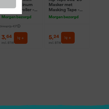
Antex Platinum
Masker met
Muurverfroller -
Masking Tape -
5cm (2st)
0,55 x 33m
Morgen bezorgd
Morgen bezorgd
dviesprijs
4,17
3
,
5
,
64
24
incl. BTW
incl. BTW