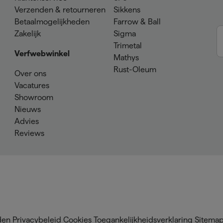
Verzenden & retourneren
Sikkens
Betaalmogelijkheden
Farrow & Ball
Zakelijk
Sigma
Trimetal
Verfwebwinkel
Mathys
Rust-Oleum
Over ons
Vacatures
Showroom
Nieuws
Advies
Reviews
den
Privacybeleid
Cookies
Toegankelijkheidsverklaring
Sitema