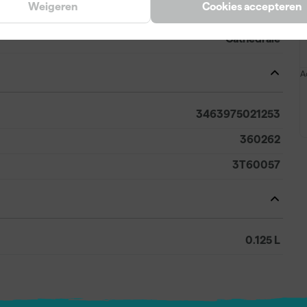
Weigeren
Cookies accepteren
Groen
Cathedrale
A
3463975021253
360262
3T60057
0.125 L