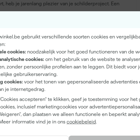
rt, heb je jarenlang plezier van je schilderproject. Een
inkel.be gebruikt verschillende soorten cookies en vergelijkb
Binnen, Buiten
en:
ele cookies:
noodzakelijk voor het goed functioneren van de w
Hout, Muren
analytische cookies:
om het gebruik van de website te analyse
n, zonder persoonlijke profielen aan te leggen. Dit biedt voor 
elijke gebruikerservaring.
g cookies:
voor het tonen van gepersonaliseerde advertenties 
Mat
n je internetgedrag.
"Cookies accepteren" te klikken, geef je toestemming voor het
Dekkend
cookies, inclusief marketingcookies voor advertentiepersonalisat
Waterbasis (acryl)
Weigeren", dan plaatsen we alleen functionele en beperkt analy
Meer informatie vind je in ons
cookiebeleid
.