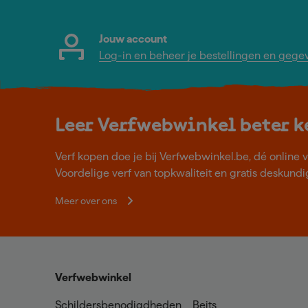
Jouw account
Log-in en beheer je bestellingen en gege
Leer Verfwebwinkel beter 
Verf kopen doe je bij Verfwebwinkel.be, dé online v
Voordelige verf van topkwaliteit en gratis deskundig
Meer over ons
Verfwebwinkel
Schildersbenodigdheden
Beits