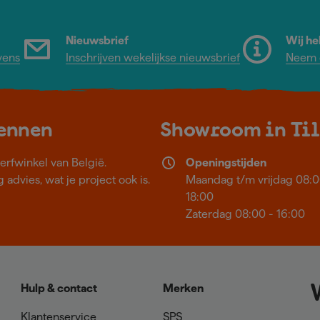
Nieuwsbrief
Wij he
vens
Inschrijven wekelijkse nieuwsbrief
Neem c
kennen
Showroom in Ti
erfwinkel van België.
Openingstijden
 advies, wat je project ook is.
Maandag t/m vrijdag 08:0
18:00
Zaterdag 08:00 - 16:00
Hulp & contact
Merken
Klantenservice
SPS