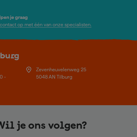
lpen je graag
ontact op met één van onze specialisten.
lburg
Zevenheuvelenweg 25
0 -
5048 AN Tilburg
Wil je ons volgen?