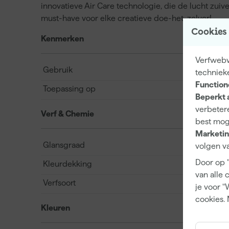
innovatieve Air Care technologie, die de lucht zuive
must-have voor elke creatieve doe-het-zelver!
Cookies
Kenmerken
Verfwebw
Gebruik
techniek
Function
Toepassing op
Beperkt 
verbetere
Verf & Chemie
best mog
Marketin
Glansgraad
volgen va
Door op 
Kleurdekking
van alle 
Verfsoort
je voor "
cookies. 
Kleuren