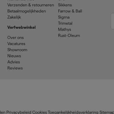
Verzenden & retourneren
Sikkens
Betaalmogelijkheden
Farrow & Ball
Zakelijk
Sigma
Trimetal
Verfwebwinkel
Mathys
Rust-Oleum
Over ons
Vacatures
Showroom
Nieuws
Advies
Reviews
den
Privacybeleid
Cookies
Toegankelijkheidsverklaring
Sitema