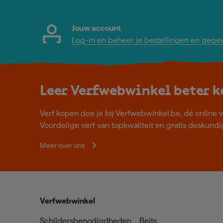
Jouw account
Log-in en beheer je bestellingen en gege
Leer Verfwebwinkel beter 
Verf kopen doe je bij Verfwebwinkel.be, dé online v
Voordelige verf van topkwaliteit en gratis deskundig
Meer over ons
Verfwebwinkel
Schildersbenodigdheden
Beits