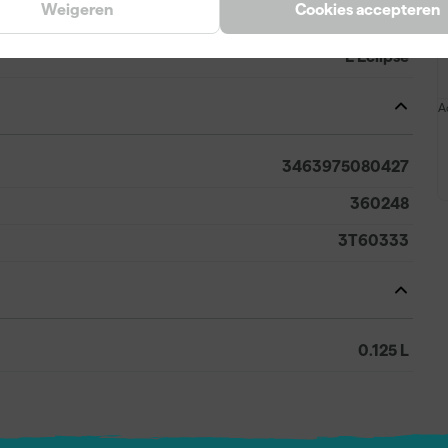
Weigeren
Cookies accepteren
Grijs
E Eclipse
A
3463975080427
360248
3T60333
0.125 L