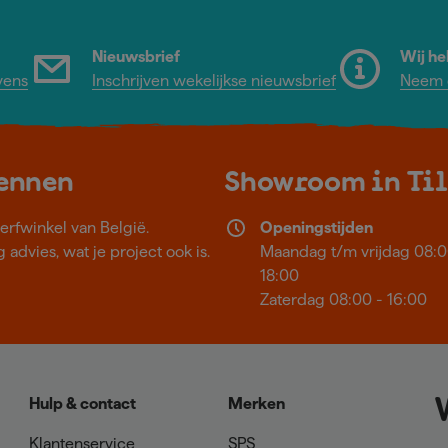
Nieuwsbrief
Wij he
vens
Inschrijven wekelijkse nieuwsbrief
Neem c
kennen
Showroom in Ti
erfwinkel van België.
Openingstijden
 advies, wat je project ook is.
Maandag t/m vrijdag 08:0
18:00
Zaterdag 08:00 - 16:00
Hulp & contact
Merken
Klantenservice
SPS