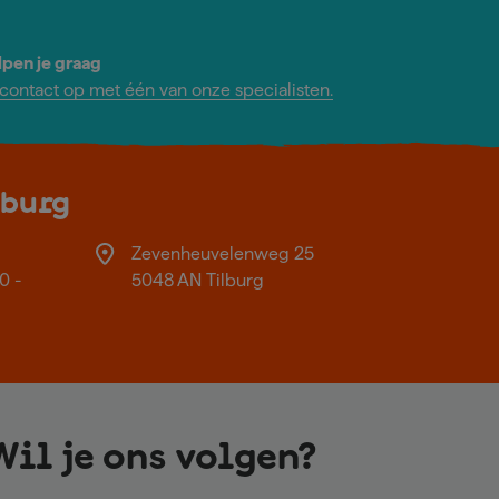
lpen je graag
ontact op met één van onze specialisten.
lburg
Zevenheuvelenweg 25
0 -
5048 AN Tilburg
Wil je ons volgen?