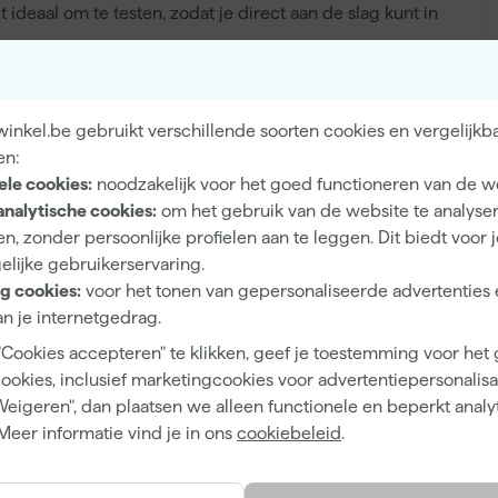
deaal om te testen, zodat je direct aan de slag kunt in
inkel.be gebruikt verschillende soorten cookies en vergelijkb
Binnen, Buiten
en:
ele cookies:
noodzakelijk voor het goed functioneren van de w
Hout, Muren
analytische cookies:
om het gebruik van de website te analyse
n, zonder persoonlijke profielen aan te leggen. Dit biedt voor 
elijke gebruikerservaring.
g cookies:
voor het tonen van gepersonaliseerde advertenties 
Mat
n je internetgedrag.
"Cookies accepteren" te klikken, geef je toestemming voor het
Dekkend
cookies, inclusief marketingcookies voor advertentiepersonalisat
Waterbasis (acryl)
Weigeren", dan plaatsen we alleen functionele en beperkt analy
Meer informatie vind je in ons
cookiebeleid
.