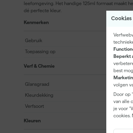
leefomgeving. Het handige 125ml formaat maakt het i
dé perfecte kleur.
Cookies
Kenmerken
Verfwebw
Gebruik
techniek
Function
Toepassing op
Beperkt 
verbetere
Verf & Chemie
best mog
Marketin
Glansgraad
volgen va
Door op 
Kleurdekking
van alle 
Verfsoort
je voor "
cookies. 
Kleuren