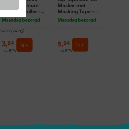
Antex Platinum
Masker met
Muurverfroller -
Masking Tape -
5cm (2st)
0,55 x 33m
Maandag bezorgd
Maandag bezorgd
dviesprijs
4,17
3
,
5
,
64
24
incl. BTW
incl. BTW