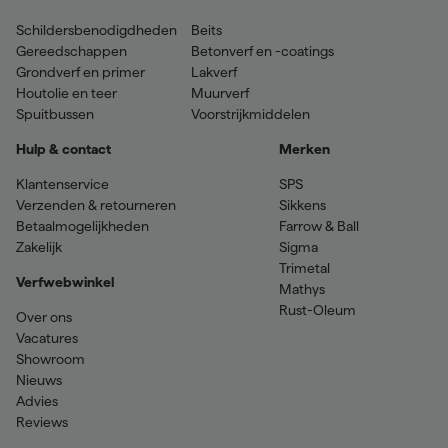
Schildersbenodigdheden
Beits
Gereedschappen
Betonverf en -coatings
Grondverf en primer
Lakverf
Houtolie en teer
Muurverf
Spuitbussen
Voorstrijkmiddelen
Hulp & contact
Merken
Klantenservice
SPS
Verzenden & retourneren
Sikkens
Betaalmogelijkheden
Farrow & Ball
Zakelijk
Sigma
Trimetal
Verfwebwinkel
Mathys
Rust-Oleum
Over ons
Vacatures
Showroom
Nieuws
Advies
Reviews