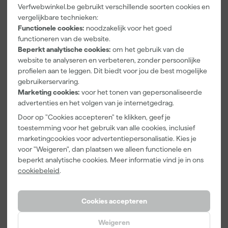
Verfwebwinkel.be gebruikt verschillende soorten cookies en
vergelijkbare technieken:
Kleurenkaarte
Go!Paint Roll
Anza PRO
Functionele cookies:
noodzakelijk voor het goed
n Pakket
And Go 1,25L
Mini Antex
functioneren van de website.
- Roller 10cm
Platinum
Beperkt analytische cookies:
om het gebruik van de
+ 3
Muurverfrolle
Morgen
Morgen
Morgen
website te analyseren en verbeteren, zonder persoonlijke
Inzetbakken
r - 5cm (2st)
bezorgd
bezorgd
bezorgd
profielen aan te leggen. Dit biedt voor jou de best mogelijke
gebruikerservaring.
Marketing cookies:
voor het tonen van gepersonaliseerde
Adviesprijs
4,17
advertenties en het volgen van je internetgedrag.
1
,
5
,
3
,
00
49
64
Door op "Cookies accepteren" te klikken, geef je
incl. BTW
incl. BTW
incl. BTW
toestemming voor het gebruik van alle cookies, inclusief
marketingcookies voor advertentiepersonalisatie. Kies je
voor "Weigeren", dan plaatsen we alleen functionele en
beperkt analytische cookies. Meer informatie vind je in ons
cookiebeleid
.
Cookies accepteren
Weigeren