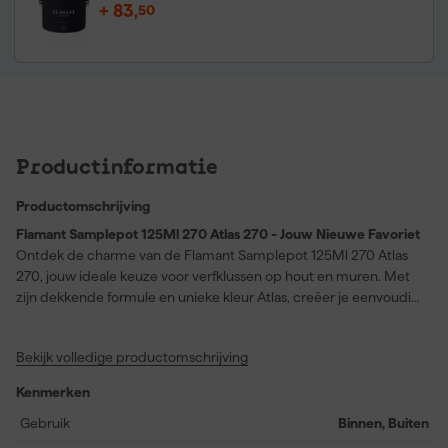
+
83
,
50
Productinformatie
Productomschrijving
Flamant Samplepot 125Ml 270 Atlas 270 - Jouw Nieuwe Favoriet
Ontdek de charme van de Flamant Samplepot 125Ml 270 Atlas
270, jouw ideale keuze voor verfklussen op hout en muren. Met
zijn dekkende formule en unieke kleur Atlas, creëer je eenvoudig
een warme, authentieke sfeer in iedere ruimte. Deze compacte
pot van 125 ml laat je direct zien hoe het eindresultaat eruit zal
Bekijk volledige productomschrijving
zien, perfect om te testen voordat je je hele project aanpakt. De
verf is veelzijdig inzetbaar met een matte glans, en geschikt voor
Kenmerken
zowel binnen- als buitengebruik. Dankzij de waterbasis drogen je
kwasten snel en worden ze moeiteloos schoon. Maak van ieder
Gebruik
Binnen, Buiten
oppervlak een blikvanger met deze kleurechte en duurzame