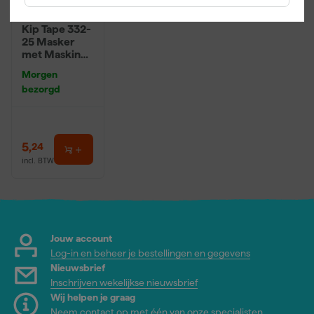
Kip Tape 332-
25 Masker
met Masking
Tape - 0,55 x
Morgen
33m
bezorgd
5
,
24
incl. BTW
Jouw account
Log-in en beheer je bestellingen en gegevens
Nieuwsbrief
Inschrijven wekelijkse nieuwsbrief
Wij helpen je graag
Neem contact op met één van onze specialisten.