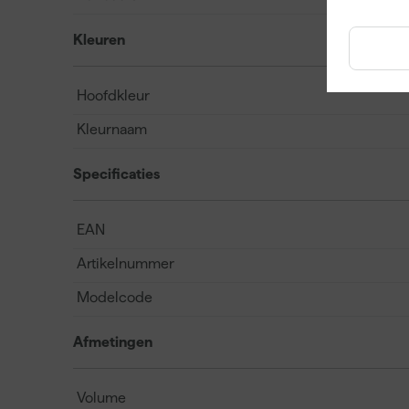
Kleuren
Hoofdkleur
Kleurnaam
Specificaties
EAN
Artikelnummer
Modelcode
Afmetingen
Volume