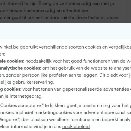
 schitterend te zijn. Breng de verf eenvoudig aan met je
e, en ervaar hoe eenvoudig en effectief een
kamer gaat of om een andere ruimte, deze tester is ideale
 project.
inkel.be gebruikt verschillende soorten cookies en vergelijkb
en:
Binnen, Buiten
ele cookies:
noodzakelijk voor het goed functioneren van de w
Kinderkamer
analytische cookies:
om het gebruik van de website te analyse
n, zonder persoonlijke profielen aan te leggen. Dit biedt voor 
Hout, Muren
elijke gebruikerservaring.
g cookies:
voor het tonen van gepersonaliseerde advertenties 
n je internetgedrag.
"Cookies accepteren" te klikken, geef je toestemming voor het
Mat
cookies, inclusief marketingcookies voor advertentiepersonalisat
Dekkend
Weigeren", dan plaatsen we alleen functionele en beperkt analy
Meer informatie vind je in ons
cookiebeleid
.
Waterbasis (acryl)