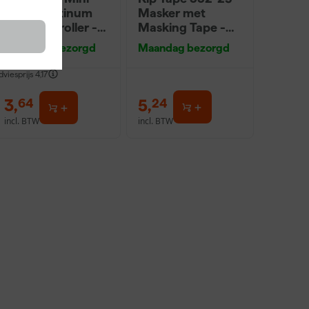
Antex Platinum
Masker met
Muurverfroller -
Masking Tape -
5cm (2st)
0,55 x 33m
Maandag bezorgd
Maandag bezorgd
dviesprijs
4,17
3
,
5
,
64
24
incl. BTW
incl. BTW