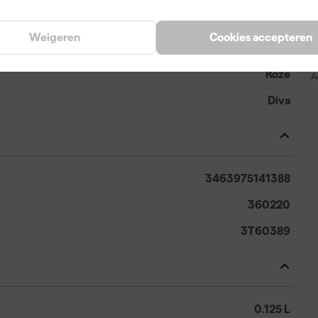
Weigeren
Cookies accepteren
Roze
A
Diva
3463975141388
360220
3T60389
0.125 L