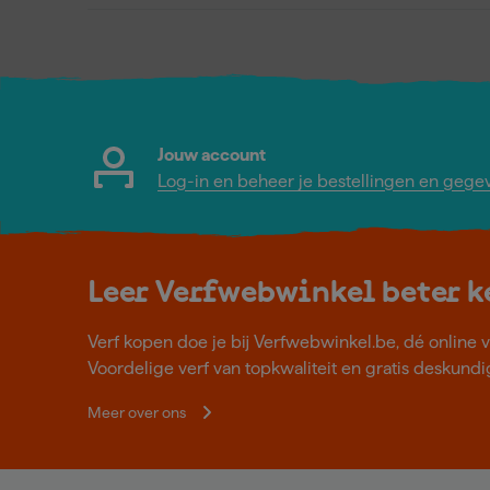
Jouw account
Log-in en beheer je bestellingen en gege
Leer Verfwebwinkel beter 
Verf kopen doe je bij Verfwebwinkel.be, dé online v
Voordelige verf van topkwaliteit en gratis deskundig
Meer over ons