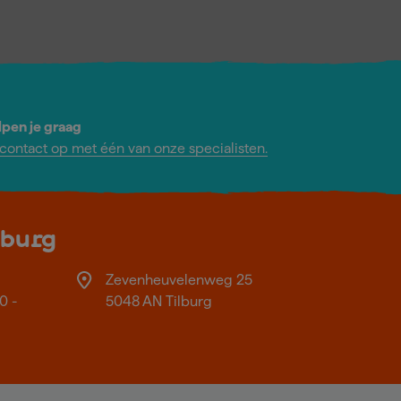
lpen je graag
ontact op met één van onze specialisten.
lburg
Zevenheuvelenweg 25
0 -
5048 AN Tilburg