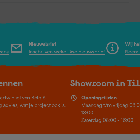
Nieuwsbrief
Wij he
vens
Inschrijven wekelijkse nieuwsbrief
Neem c
kennen
Showroom in Ti
erfwinkel van België.
Openingstijden
 advies, wat je project ook is.
Maandag t/m vrijdag 08:0
18:00
Zaterdag 08:00 - 16:00