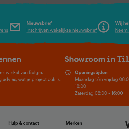
Nieuwsbrief
Wij he
vens
Inschrijven wekelijkse nieuwsbrief
Neem c
kennen
Showroom in Ti
erfwinkel van België.
Openingstijden
 advies, wat je project ook is.
Maandag t/m vrijdag 08:0
18:00
Zaterdag 08:00 - 16:00
Hulp & contact
Merken