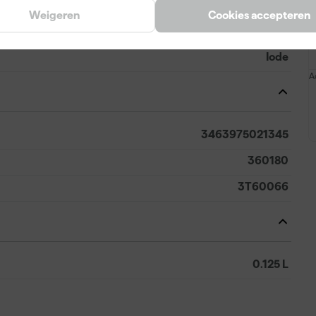
Weigeren
Cookies accepteren
Groen
Iode
A
3463975021345
360180
3T60066
0.125 L