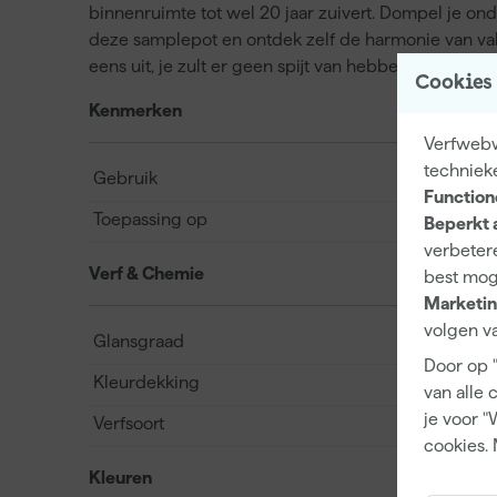
binnenruimte tot wel 20 jaar zuivert. Dompel je ond
deze samplepot en ontdek zelf de harmonie van va
eens uit, je zult er geen spijt van hebben!.
Cookies
Kenmerken
Verfwebw
techniek
Gebruik
Function
Toepassing op
Beperkt 
verbetere
Verf & Chemie
best mog
Marketin
volgen va
Glansgraad
Door op 
Kleurdekking
van alle 
je voor "
Verfsoort
cookies. 
Kleuren