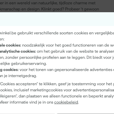
er in een wereld van natuurlijke, tijdloze charme met
kmanschap en design. Klinkt goed? Probeer 't gewoon
inkel.be gebruikt verschillende soorten cookies en vergelijkb
en:
Binnen, Buiten
ele cookies:
noodzakelijk voor het goed functioneren van de w
Hout, Muren
analytische cookies:
om het gebruik van de website te analyse
n, zonder persoonlijke profielen aan te leggen. Dit biedt voor 
elijke gebruikerservaring.
g cookies:
voor het tonen van gepersonaliseerde advertenties 
n je internetgedrag.
Mat
"Cookies accepteren" te klikken, geef je toestemming voor het
Dekkend
cookies, inclusief marketingcookies voor advertentiepersonalisat
Weigeren", dan plaatsen we alleen functionele en beperkt analy
Waterbasis (acryl)
Meer informatie vind je in ons
cookiebeleid
.