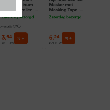
Antex Platinum
Masker met
Muurverfroller -
Masking Tape -
5cm (2st)
0,55 x 33m
Zaterdag bezorgd
Zaterdag bezorgd
dviesprijs
4,17
3
,
5
,
64
24
incl. BTW
incl. BTW