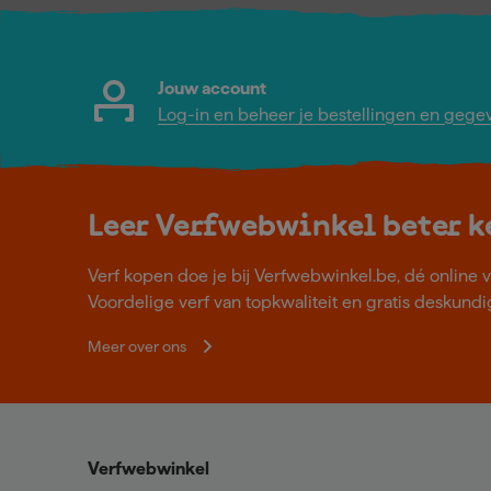
Jouw account
Log-in en beheer je bestellingen en gege
Leer Verfwebwinkel beter 
Verf kopen doe je bij Verfwebwinkel.be, dé online v
Voordelige verf van topkwaliteit en gratis deskundig
Meer over ons
Verfwebwinkel