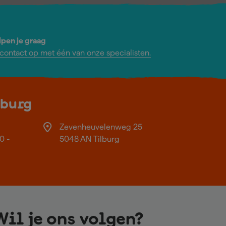
lpen je graag
ontact op met één van onze specialisten.
lburg
Zevenheuvelenweg 25
0 -
5048 AN Tilburg
Wil je ons volgen?