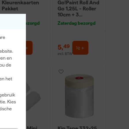
Kleurenkaarten
Go!Paint Roll And
Pakket
Go 1,25L - Roller
10cm + 3
Inzetbakken
Zaterdag bezorgd
Zaterdag bezorgd
are
1
,
5
,
00
49
ebsite.
incl. BTW
incl. BTW
ren en
jou de
en het
 gebruik
ie. Kies
tische
Anza PRO Mini
Kip Tape 332-25