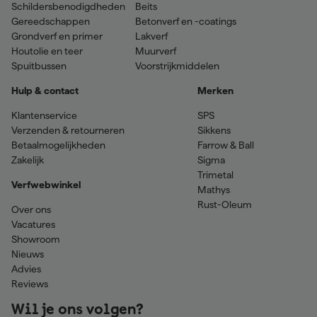
Schildersbenodigdheden
Beits
Gereedschappen
Betonverf en -coatings
Grondverf en primer
Lakverf
Houtolie en teer
Muurverf
Spuitbussen
Voorstrijkmiddelen
Hulp & contact
Merken
Klantenservice
SPS
Verzenden & retourneren
Sikkens
Betaalmogelijkheden
Farrow & Ball
Zakelijk
Sigma
Trimetal
Verfwebwinkel
Mathys
Rust-Oleum
Over ons
Vacatures
Showroom
Nieuws
Advies
Reviews
Wil je ons volgen?