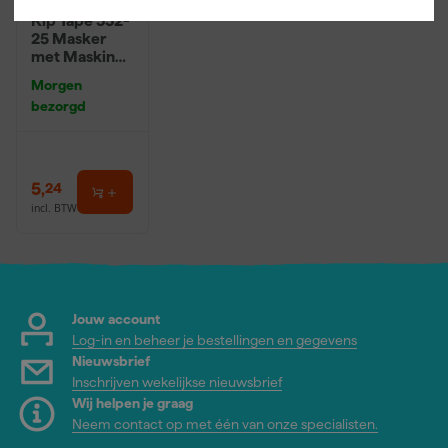
Kip Tape 332-
25 Masker
met Masking
Tape - 0,55 x
Morgen
33m
bezorgd
5
,
24
incl. BTW
Jouw account
Log-in en beheer je bestellingen en gegevens
Nieuwsbrief
Inschrijven wekelijkse nieuwsbrief
Wij helpen je graag
Neem contact op met één van onze specialisten.