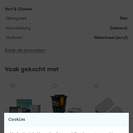
Verf & Chemie
Glansgraad
Mat
Kleurdekking
Dekkend
Verfsoort
Waterbasis (acryl)
Bekijk alle kenmerken
Vaak gekocht met
Cookies