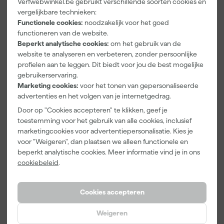
Verfwebwinkel.be gebruikt verschillende soorten cookies en
vergelijkbare technieken:
Kleurenkaarte
Go!Paint Roll
Anza PRO
Functionele cookies:
noodzakelijk voor het goed
n Pakket
And Go 1,25L
Mini Antex
functioneren van de website.
- Roller 10cm
Platinum
+ 3
Muurverfrolle
Beperkt analytische cookies:
om het gebruik van de
Morgen
Morgen
Morgen
Inzetbakken
r - 5cm (2st)
website te analyseren en verbeteren, zonder persoonlijke
bezorgd
bezorgd
bezorgd
profielen aan te leggen. Dit biedt voor jou de best mogelijke
gebruikerservaring.
Adviesprijs
4,17
Marketing cookies:
voor het tonen van gepersonaliseerde
advertenties en het volgen van je internetgedrag.
1
,
5
,
3
,
00
49
64
Door op "Cookies accepteren" te klikken, geef je
incl. BTW
incl. BTW
incl. BTW
toestemming voor het gebruik van alle cookies, inclusief
marketingcookies voor advertentiepersonalisatie. Kies je
voor "Weigeren", dan plaatsen we alleen functionele en
beperkt analytische cookies. Meer informatie vind je in ons
cookiebeleid
.
Cookies accepteren
Weigeren