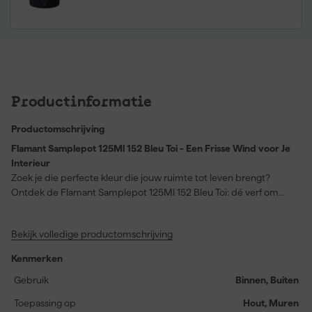
Productinformatie
Productomschrijving
Flamant Samplepot 125Ml 152 Bleu Toi - Een Frisse Wind voor Je
Interieur
Zoek je die perfecte kleur die jouw ruimte tot leven brengt?
Ontdek de Flamant Samplepot 125Ml 152 Bleu Toi: dé verf om
muren en hout om te toveren met een rijke, dekkende 'Bleu Toi'
tint. Of je nou een muur vernieuwt of houtwerk opfrist, deze verf
Bekijk volledige productomschrijving
heeft het allemaal. Met zijn kras- en slijtvastheid verzekert 'ie je
van een prachtige, duurzame afwerking. Bovendien zorgt de
Kenmerken
innovatieve Air Care technologie ervoor dat de lucht in je ruimte
continu gezuiverd wordt. Praktisch en esthetisch in één potje!
Gebruik
Binnen, Buiten
Breng eenvoudig aan met een kwast of roller, en ervaar de
Toepassing op
Hout, Muren
kwaliteit die écht jarenlang meegaat.