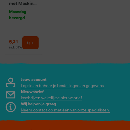
met Masking
Tape - 0,55 x
Maandag
33m
bezorgd
5
,
24
incl. BTW
Jouw account
Log-in en beheer je bestellingen en gegevens
Nieuwsbrief
Inschrijven wekelijkse nieuwsbrief
Wij helpen je graag
Neem contact op met één van onze specialisten.