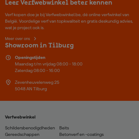
Leer Verfwebwinkel beter kennen
Verf kopen doe je bij Verfwebwinkel.be, dé online verfwinkel van
België. Voordelige verf van topkwaliteit en gratis deskundig advies,
wat je project ook is.
Meer over ons
Showroom in Tilburg
Openingstijden
Maandag t/m vrijdag 08:00 - 18:00
Zaterdag 08:00 - 16:00
Zevenheuvelenweg 25
5048 AN Tilburg
Verfwebwinkel
Schildersbenodigdheden
Beits
Gereedschappen
Betonverf en -coatings