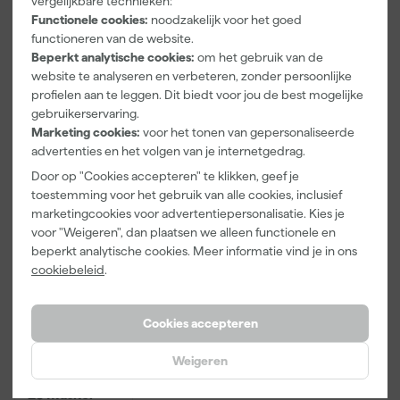
vergelijkbare technieken:
n Pakket
And Go 1,25L
Mini Antex
- Roller 10cm
Platinum
Functionele cookies:
noodzakelijk voor het goed
+ 3
Muurverfrolle
functioneren van de website.
Maandag
Maandag
Maandag
Inzetbakken
r - 5cm (2st)
Beperkt analytische cookies:
om het gebruik van de
bezorgd
bezorgd
bezorgd
website te analyseren en verbeteren, zonder persoonlijke
profielen aan te leggen. Dit biedt voor jou de best mogelijke
Adviesprijs
4,17
gebruikerservaring.
Marketing cookies:
voor het tonen van gepersonaliseerde
1
,
5
,
3
,
00
49
64
advertenties en het volgen van je internetgedrag.
incl. BTW
incl. BTW
incl. BTW
Door op "Cookies accepteren" te klikken, geef je
toestemming voor het gebruik van alle cookies, inclusief
marketingcookies voor advertentiepersonalisatie. Kies je
voor "Weigeren", dan plaatsen we alleen functionele en
beperkt analytische cookies. Meer informatie vind je in ons
cookiebeleid
.
Cookies accepteren
Weigeren
Kip Tape 332-
25 Masker