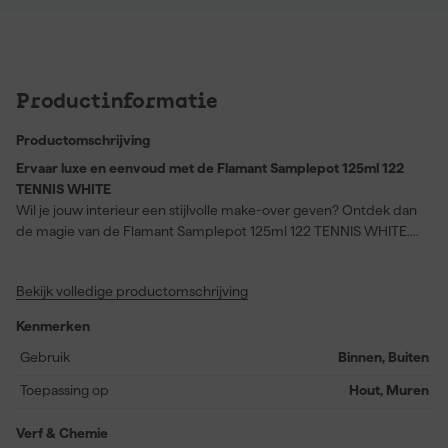
Productinformatie
Productomschrijving
Ervaar luxe en eenvoud met de Flamant Samplepot 125ml 122
TENNIS WHITE
Wil je jouw interieur een stijlvolle make-over geven? Ontdek dan
de magie van de Flamant Samplepot 125ml 122 TENNIS WHITE.
Deze fantastische verf is ontworpen voor zowel muren als hout en
biedt een rijke, dekkende kleur die elke ruimte van een vleugje
Bekijk volledige productomschrijving
elegantie voorziet. Tennis White is een warme, natuurlijke tint die
zorgt voor een serene sfeer en perfect is voor zowel
Kenmerken
accentmuren als het opfrissen van houten meubels. Met een
handige samplepot van 125ml kun je deze verf eerst uitproberen
Gebruik
Binnen, Buiten
voordat je aan een volledige make-over begint. De op waterbasis
Toepassing op
Hout, Muren
gemaakte verf heeft een matte glansgraad en blijft kleurecht en
duurzaam. Ideaal voor zowel binnen als buiten. Maak jouw
Verf & Chemie
volgende verfproject compleet met de betrouwbare kwaliteit