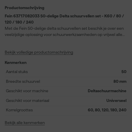
Productomschrijving
Fein 63717082033 50-delige Delta schuurvellen set - K60 / 80 /
120 / 180 / 240
Met de Fein 50-delige delta schuurvellen set beschik je over een
veelzijdige oplossing voor schuurwerkzaamheden op vrijwel alle
oppervlakken. De set bevat telkens 10 vellen in de korrels 60, 80,
120, 180 en 240, zodat je steeds de juiste fijnheid bij de hand
Bekijk volledige productomschrijving
hebt. Dankzij de korund-schuurkorrels en volledige
kunstharsbinding profiteer je van een hoge afnamecapaciteit en
Kenmerken
lange levensduur. Dankzij de klittenbandbevestiging verwissel je
het schuurpapier snel en eenvoudig. De schuurvellen zijn
Aantal stuks
50
ongeperforeerd uitgevoerd, ideaal voor delta schuurmachines.
Breedte schuurvel
80 mm
Deze set is onmisbaar voor wie wil schuren met precisie en een
gelijkmatig resultaat verwacht, ongeacht het materiaal waarop
Geschikt voor machine
Deltaschuurmachine
wordt gewerkt.
Geschikt voor materiaal
Universeel
Korrelgroottes
60, 80, 120, 180, 240
Bekijk alle kenmerken