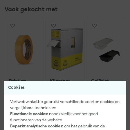
Vaak gekocht met
Paintura
Klingspor
Go!Paint
Lucamax
Schuurrol
Economy S
Cookies
Washi tape -
Foam -
Verfbak -
50mx24mm
115x140mm -
10cm Roller -
Morgen
Morgen
Morgen
P120
15 x 32 cm + 5
Verfwebwinkel.be gebruikt verschillende soorten cookies en
bezorgd
bezorgd
bezorgd
inzetbakken
vergelijkbare technieken:
Functionele cookies:
noodzakelijk voor het goed
functioneren van de website.
Beperkt analytische cookies:
om het gebruik van de
3
,
87
,
2
,
99
14
99