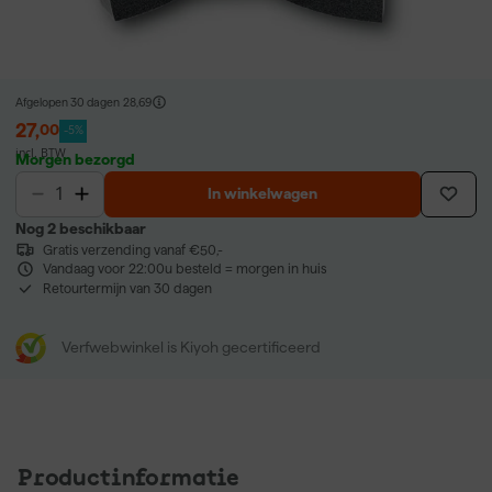
Afgelopen 30 dagen
28,69
27
,
00
-5%
incl. BTW
Morgen bezorgd
In winkelwagen
Nog 2 beschikbaar
Gratis verzending vanaf €50,-
Vandaag voor 22:00u besteld = morgen in huis
Retourtermijn van 30 dagen
Verfwebwinkel is Kiyoh gecertificeerd
Productinformatie