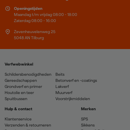
Openingstijden
Maandag t/m vrijdag 08:00 - 18:00
Zaterdag 08:00 - 16:00
Zevenheuvelenweg 25
5048 AN Tilburg
Verfwebwinkel
Schildersbenodigdheden
Beits
Gereedschappen
Betonverf en -coatings
Grondverf en primer
Lakverf
Houtolie en teer
Muurverf
Spuitbussen
Voorstrijkmiddelen
Hulp & contact
Merken
Klantenservice
SPS
Verzenden & retourneren
Sikkens