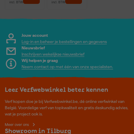
incl. BTW
incl. BTW
Jouw account
Log-in en beheer je bestellingen en gegevens
Nieuwsbrief
Inschrijven wekelijkse nieuwsbrief
Wij helpen je graag
Neem contact op met één van onze specialisten.
Leer Verfwebwinkel beter kennen
Verf kopen doe je bij Verfwebwinkel.be, dé online verfwinkel van
België. Voordelige verf van topkwaliteit en gratis deskundig advies,
wat je project ook is.
Meer over ons
Showroom in Tilburg