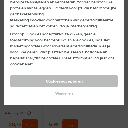
website te analyseren en verbeteren, zonder persoonlijke
incl. BTW
incl. BTW
incl. BTW
profielen aan te leggen. Dit biedt voor jou de best mogelijke
gebruikerservaring.
Onze Top 10
Marketing cookies:
voor het tonen van gepersonaliseerde
advertenties en het volgen van je internetgedrag.
Door op "Cookies accepteren" te klikken, geef je
toestemming voor het gebruik van alle cookies, inclusief
marketingcookies voor advertentiepersonalisatie. Kies je
voor "Weigeren", dan plaatsen we alleen functionele en
beperkt analytische cookies. Meer informatie vind je in ons
cookiebeleid
.
Anza PRO
Rilly Multi
Cookies accepteren
Muurverfset
Ontvetter en
MICMEX set
Verfreiniger –
6-delig
0,5L
Weigeren
Morgen
Morgen
bezorgd
bezorgd
Adviesprijs
31,89
20
,
6
,
73
99