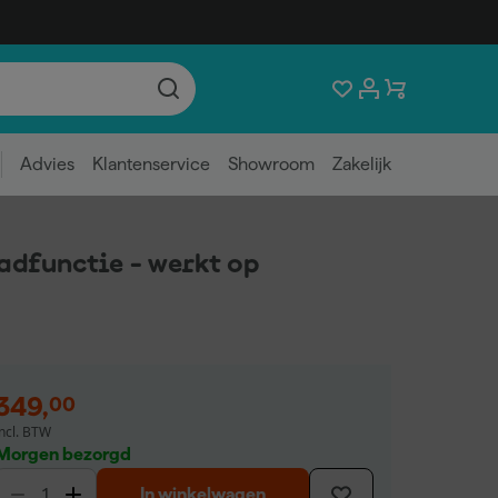
Advies
Klantenservice
Showroom
Zakelijk
dfunctie - werkt op
349
,
00
incl. BTW
Morgen bezorgd
In winkelwagen