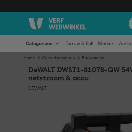
Categorieën
Farrow & Ball
Merken
Aanbi
Home
Gereedschappen
Bouwradio's
DeWALT DWST1-81078-QW 54V L
netstroom & accu
DEWALT