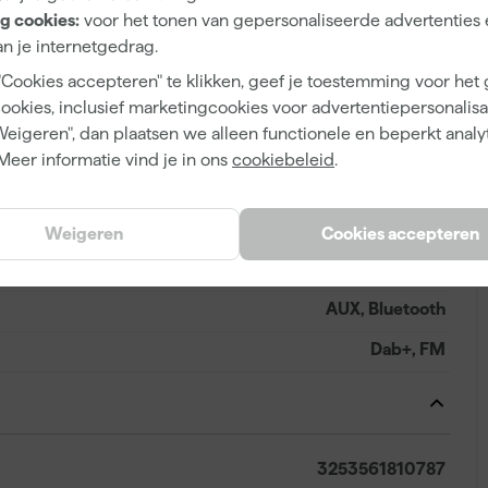
g cookies:
voor het tonen van gepersonaliseerde advertenties 
10.8
n je internetgedrag.
54 V
"Cookies accepteren" te klikken, geef je toestemming voor het
cookies, inclusief marketingcookies voor advertentiepersonalisat
Accu
Weigeren", dan plaatsen we alleen functionele en beperkt analy
Meer informatie vind je in ons
cookiebeleid
.
Ja
Weigeren
Cookies accepteren
IP54
AUX, Bluetooth
Dab+, FM
3253561810787