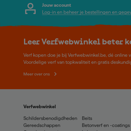
Jouw account
Log-in en beheer je bestellingen en gege
Leer Verfwebwinkel beter 
Verf kopen doe je bij Verfwebwinkel.be, dé online v
Voordelige verf van topkwaliteit en gratis deskundig
Meer over ons
Verfwebwinkel
Schildersbenodigdheden
Beits
Gereedschappen
Betonverf en -coatings