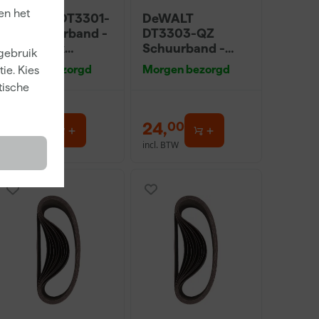
en het
DeWALT DT3301-
DeWALT
QZ Schuurband -
DT3303-QZ
K40 - 75 x
Schuurband -
 gebruik
533mm (10st)
K80 - 75 x
Morgen bezorgd
Morgen bezorgd
ie. Kies
533mm (10st)
tische
24
,
24
,
00
00
incl. BTW
incl. BTW