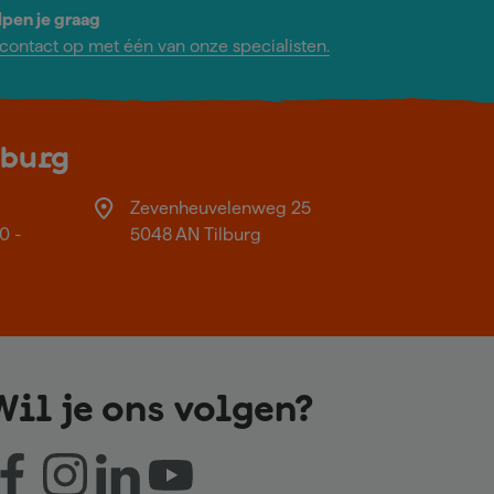
lpen je graag
ontact op met één van onze specialisten.
lburg
Zevenheuvelenweg 25
0 -
5048 AN Tilburg
Wil je ons volgen?