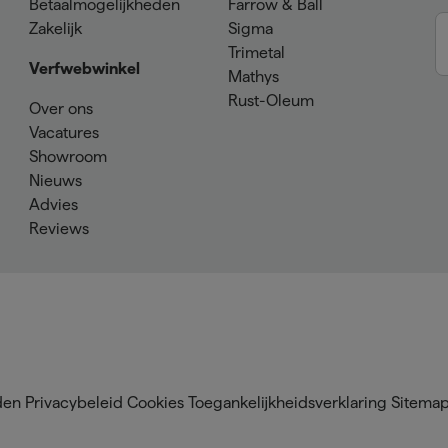
Betaalmogelijkheden
Farrow & Ball
Zakelijk
Sigma
Trimetal
Verfwebwinkel
Mathys
Rust-Oleum
Over ons
Vacatures
Showroom
Nieuws
Advies
Reviews
den
Privacybeleid
Cookies
Toegankelijkheidsverklaring
Sitema