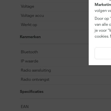
Marketin
Voltage
volgen va
Voltage accu
Door op 
van alle 
Werkt op
je voor "
cookies. 
Kenmerken
Bluetooth
IP waarde
Radio aansluiting
Radio ontvangst
Specificaties
EAN