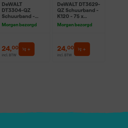
DeWALT
DeWALT DT3629-
DT3304-QZ
QZ Schuurband -
Schuurband -
K120 - 75 x
K100 - 75 x
533mm (10st)
Morgen bezorgd
Morgen bezorgd
533mm (10st)
24
,
24
,
00
00
incl. BTW
incl. BTW