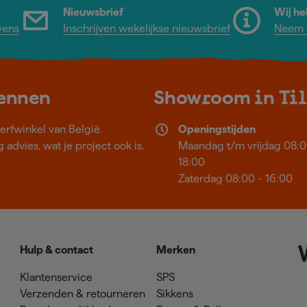
Nieuwsbrief
Wij he
vens
Inschrijven wekelijkse nieuwsbrief
Neem c
kennen
Showroom in Ti
erfwinkel van België.
Openingstijden
 advies, wat je project ook is.
Maandag t/m vrijdag 08:0
18:00
Zaterdag 08:00 - 16:00
Hulp & contact
Merken
Klantenservice
SPS
Verzenden & retourneren
Sikkens