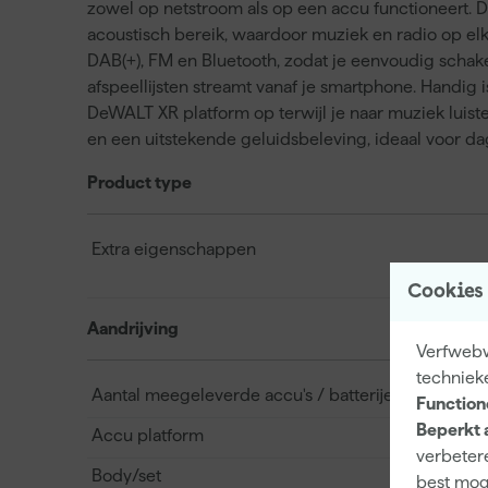
zowel op netstroom als op een accu functioneert. Da
acoustisch bereik, waardoor muziek en radio op elk
DAB(+), FM en Bluetooth, zodat je eenvoudig schakel
afspeellijsten streamt vanaf je smartphone. Handig i
DeWALT XR platform op terwijl je naar muziek luiste
en een uitstekende geluidsbeleving, ideaal voor da
Product type
Extra eigenschappen
Cookies
Aandrijving
Verfwebw
techniek
Aantal meegeleverde accu's / batterijen
Function
Beperkt 
Accu platform
verbetere
Body/set
best mog