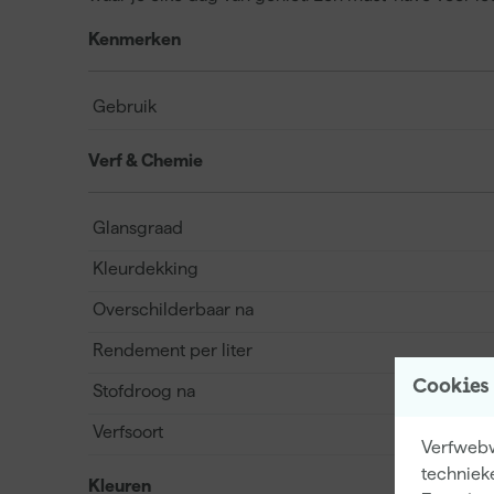
Kenmerken
Gebruik
Verf & Chemie
Glansgraad
Kleurdekking
Overschilderbaar na
Rendement per liter
Cookies
Stofdroog na
Verfsoort
Verfwebw
techniek
Kleuren