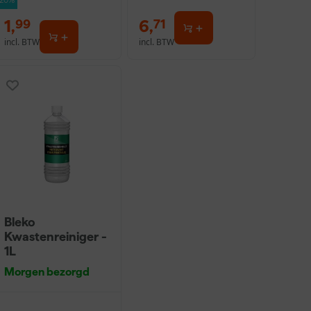
-20%
1
,
6
,
99
71
incl. BTW
incl. BTW
Bleko
Kwastenreiniger -
1L
Morgen bezorgd