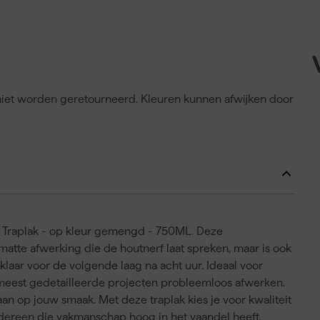
n niet worden geretourneerd. Kleuren kunnen afwijken door
er Traplak - op kleur gemengd - 750ML. Deze
matte afwerking die de houtnerf laat spreken, maar is ook
n klaar voor de volgende laag na acht uur. Ideaal voor
e meest gedetailleerde projecten probleemloos afwerken.
an op jouw smaak. Met deze traplak kies je voor kwaliteit
edereen die vakmanschap hoog in het vaandel heeft.