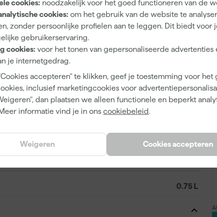
ele cookies:
noodzakelijk voor het goed functioneren van de w
analytische cookies:
om het gebruik van de website te analyse
n, zonder persoonlijke profielen aan te leggen. Dit biedt voor 
Mengverf
elijke gebruikerservaring.
Op kleur gemengd
g cookies:
voor het tonen van gepersonaliseerde advertenties 
n je internetgedrag.
"Cookies accepteren" te klikken, geef je toestemming voor het
cookies, inclusief marketingcookies voor advertentiepersonalisat
8711113337458
Weigeren", dan plaatsen we alleen functionele en beperkt analy
Meer informatie vind je in ons
cookiebeleid
.
370919
5684540
Weigeren
Cookies accepteren
0.75 L
A