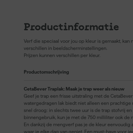
Productinformatie
Verf die speciaal voor jou op kleur is gemaakt, ka
verschillen in beeldscherminstellingen.
Prijzen kunnen verschillen per kleur.
Productomschrijving
CetaBever Traplak: Maak je trap weer als nieuw
Geef je trap een frisse uitstraling met de CetaBev
watergedragen lak biedt niet alleen een prachtige 
snel droog: in slechts twee uur is de trap stofvrij e
binnengebruik, kun je met de 750 milliliter ook d
En dankzij de mengverf pas je de kleur eenvoudig a
waar je elke dag van geniet. Een must-have voor i