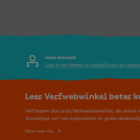
Jouw account
Log-in en beheer je bestellingen en gege
Leer Verfwebwinkel beter 
Verf kopen doe je bij Verfwebwinkel.be, dé online v
Voordelige verf van topkwaliteit en gratis deskundig
Meer over ons