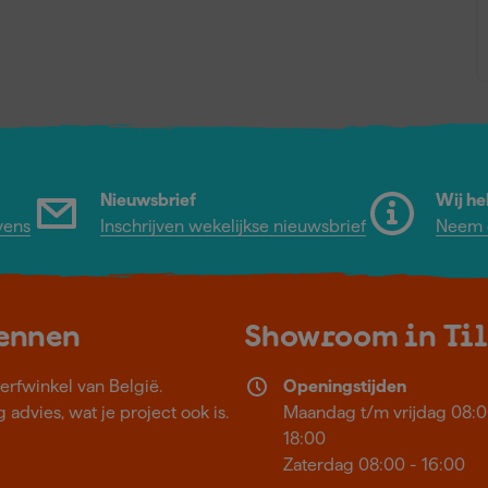
Nieuwsbrief
Wij he
vens
Inschrijven wekelijkse nieuwsbrief
Neem c
kennen
Showroom in Ti
erfwinkel van België.
Openingstijden
 advies, wat je project ook is.
Maandag t/m vrijdag 08:0
18:00
Zaterdag 08:00 - 16:00