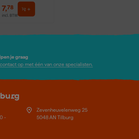
7
,
78
incl. BTW
lpen je graag
ontact op met één van onze specialisten.
lburg
Zevenheuvelenweg 25
0 -
5048 AN Tilburg