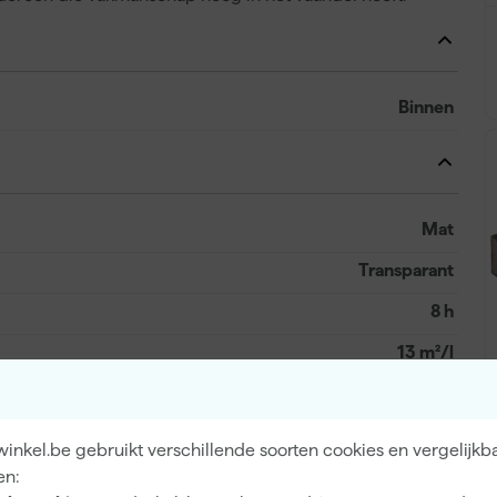
Binnen
Mat
Transparant
8 h
13 m²/l
2 h
Waterbasis (acryl)
inkel.be gebruikt verschillende soorten cookies en vergelijkb
en: