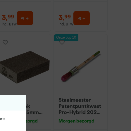
3
,
3
,
99
99
incl. BTW
incl. BTW
Onze Top 10
Klingspor
Staalmeester
Schuurblok
Patentpuntkwast
100X70X25mm
Pro-Hybrid 2020
Sk 500 P220
- 10 (2cm)
are
Morgen bezorgd
Morgen bezorgd