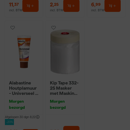
11
,
2
,
6
,
37
25
99
incl. BTW
incl. BTW
incl. BTW
Alabastine
Kip Tape 332-
Houtplamuur
25 Masker
- Universeel -
met Masking
250g
Tape - 0,55 x
Morgen
Morgen
33m
bezorgd
bezorgd
Afgelopen 30 dgn
8,22
-20%