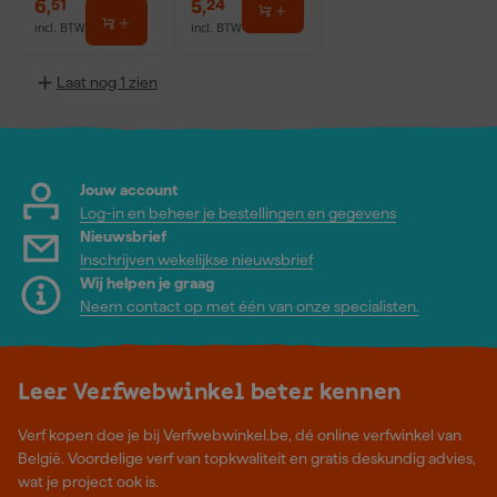
6
,
5
,
51
24
incl. BTW
incl. BTW
Laat nog 1 zien
Jouw account
Log-in en beheer je bestellingen en gegevens
Nieuwsbrief
Inschrijven wekelijkse nieuwsbrief
Wij helpen je graag
Neem contact op met één van onze specialisten.
Leer Verfwebwinkel beter kennen
Verf kopen doe je bij Verfwebwinkel.be, dé online verfwinkel van
België. Voordelige verf van topkwaliteit en gratis deskundig advies,
wat je project ook is.