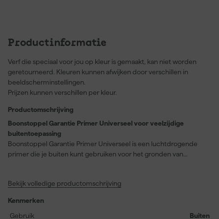
Productinformatie
Verf die speciaal voor jou op kleur is gemaakt, kan niet worden
geretourneerd. Kleuren kunnen afwijken door verschillen in
beeldscherminstellingen.
Prijzen kunnen verschillen per kleur.
Productomschrijving
Boonstoppel Garantie Primer Universeel voor veelzijdige
buitentoepassing
Boonstoppel Garantie Primer Universeel is een luchtdrogende
primer die je buiten kunt gebruiken voor het gronden van
uiteenlopende materialen. Dankzij de gemodificeerde
acrylaathars biedt deze primer uitstekende bescherming tegen
Bekijk volledige productomschrijving
corrosie, waardoor staal, verzinkt staal, non-ferro metalen en zelfs
diverse kunststoffen duurzaam beschermd blijven. Het product
Kenmerken
kan als één-pot-systeem worden toegepast, wat betekent dat je
het direct kunt gebruiken zonder aanvullende afwerkingslagen.
Gebruik
Buiten