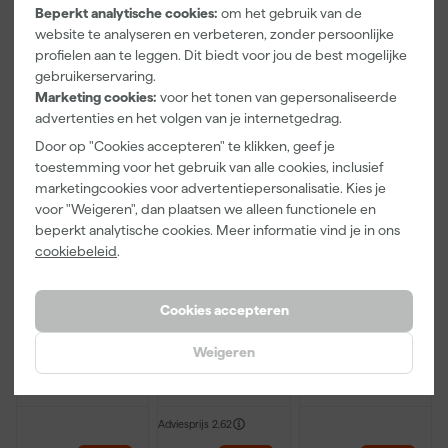
Beperkt analytische cookies:
om het gebruik van de
5
,
3
,
1
,
29
99
39
website te analyseren en verbeteren, zonder persoonlijke
incl. BTW
incl. BTW
incl. BTW
profielen aan te leggen. Dit biedt voor jou de best mogelijke
gebruikerservaring.
Onze Top 10
Onze Top 10
Marketing cookies:
voor het tonen van gepersonaliseerde
advertenties en het volgen van je internetgedrag.
Door op "Cookies accepteren" te klikken, geef je
toestemming voor het gebruik van alle cookies, inclusief
marketingcookies voor advertentiepersonalisatie. Kies je
voor "Weigeren", dan plaatsen we alleen functionele en
beperkt analytische cookies. Meer informatie vind je in ons
cookiebeleid
.
Staalmeester
Anza PRO
Rilly Multi
Cookies accepteren
Patentpuntkw
Mini Micmex
Ontvetter en
ast Pro-
muurverfrolle
Verfreiniger –
Hybrid 2020 -
r - 10cm
0,5L
Weigeren
Morgen
Morgen
Morgen
10 (2cm)
bezorgd
bezorgd
bezorgd
Adviesprijs
2,62