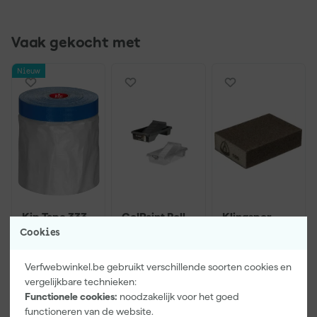
Vaak gekocht met
Nieuw
Kip Tape 333-
Go!Paint Roll
Klingspor
30 Masker
And Go
Schuurblok
Cookies
met
Verfbak -
100X70X25m
textieltape
12cm Roller -
m Sk 500
Morgen
Morgen
Morgen
Verfwebwinkel.be gebruikt verschillende soorten cookies en
Premium Plus
0,5L + 5
P220
bezorgd
bezorgd
bezorgd
- Blauw -
Inzetbakken
vergelijkbare technieken:
300mm x
Functionele cookies:
noodzakelijk voor het goed
20m
functioneren van de website.