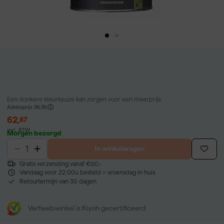
Een donkere kleurkeuze kan zorgen voor een meerprijs.
Adviesprijs
96,95
62
,
87
incl. BTW
Morgen bezorgd
In winkelwagen
Gratis verzending vanaf €50,-
Vandaag voor 22:00u besteld = woensdag in huis
Retourtermijn van 30 dagen
Verfwebwinkel is Kiyoh gecertificeerd