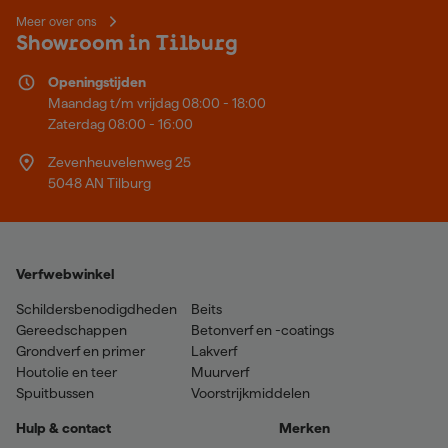
Meer over ons
Showroom in Tilburg
Openingstijden
Maandag t/m vrijdag 08:00 - 18:00
Zaterdag 08:00 - 16:00
Zevenheuvelenweg 25
5048 AN Tilburg
Verfwebwinkel
Schildersbenodigdheden
Beits
Gereedschappen
Betonverf en -coatings
Grondverf en primer
Lakverf
Houtolie en teer
Muurverf
Spuitbussen
Voorstrijkmiddelen
Hulp & contact
Merken