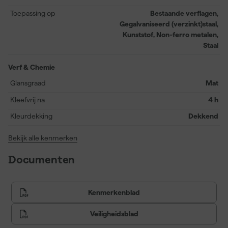
Door de goede vloei en eenvoudige verwerking bereik je snel een
Toepassing op
Bestaande verflagen,
strak en egaal resultaat. Bovendien is de primer in alle kleuren
Gegalvaniseerd (verzinkt)staal,
maakbaar, zodat je de grondlaag perfect kunt afstemmen op de
Kunststof, Non-ferro metalen,
gewenste uitstraling van het project.
Staal
Verf & Chemie
Glansgraad
Mat
Kleefvrij na
4 h
Kleurdekking
Dekkend
Bekijk alle kenmerken
Documenten
Kenmerkenblad
Veiligheidsblad