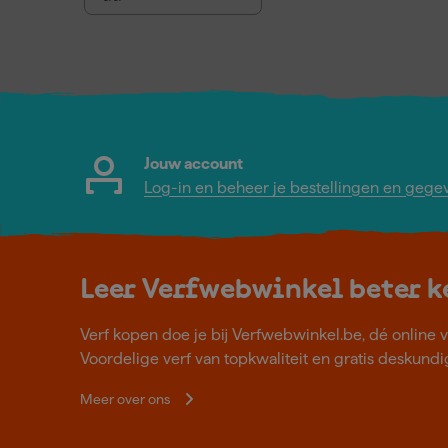
Jouw account
Log-in en beheer je bestellingen en gege
Leer Verfwebwinkel beter 
Verf kopen doe je bij Verfwebwinkel.be, dé online v
Voordelige verf van topkwaliteit en gratis deskundig
Meer over ons