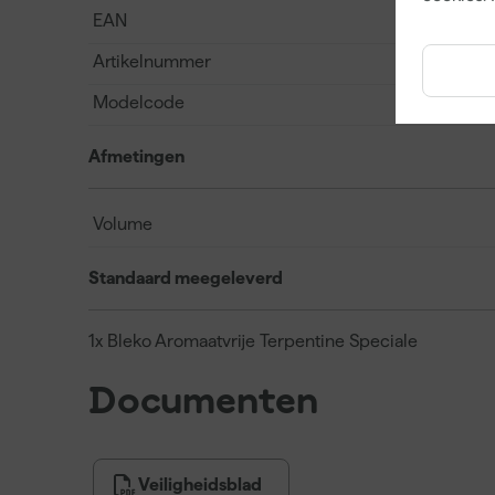
EAN
Artikelnummer
Modelcode
Afmetingen
Volume
Standaard meegeleverd
1x Bleko Aromaatvrije Terpentine Speciale
Documenten
Veiligheidsblad