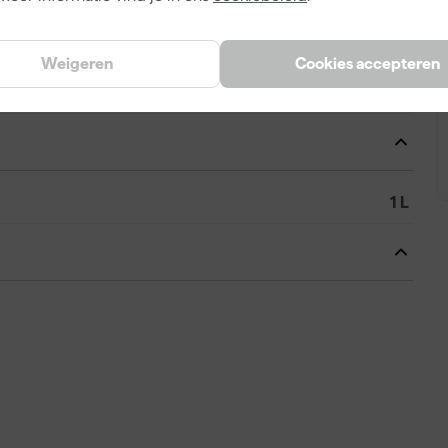
8712457010601
353492
Weigeren
Cookies accepteren
1010121210100-BCE
A
1 L