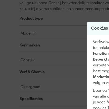
veilige uitkomst. Dankzij het vriendelijke karakter 
keuze bij diverse schilder- en schoonmaaktoepassi
Product type
Cookies
Modellijn
Verfwebw
Kenmerken
techniek
Function
Beperkt 
Gebruik
verbetere
best mog
Verf & Chemie
Marketin
volgen va
Glansgraad
Door op 
van alle 
Specificaties
je voor "
cookies. 