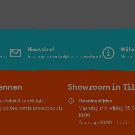
Nieuwsbrief
Wij he
vens
Inschrijven wekelijkse nieuwsbrief
Neem c
kennen
Showroom in Ti
erfwinkel van België.
Openingstijden
 advies, wat je project ook is.
Maandag t/m vrijdag 08:0
18:00
Zaterdag 08:00 - 16:00