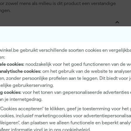
voor zowel mens als milieu is dit product een verstandige
ngen.
Terpentine Speciale
inkel.be gebruikt verschillende soorten cookies en vergelijkb
en:
ele cookies:
noodzakelijk voor het goed functioneren van de w
analytische cookies:
om het gebruik van de website te analyse
Binnen
n, zonder persoonlijke profielen aan te leggen. Dit biedt voor 
elijke gebruikerservaring.
g cookies:
voor het tonen van gepersonaliseerde advertenties 
n je internetgedrag.
Extra mat
"Cookies accepteren" te klikken, geef je toestemming voor het
cookies, inclusief marketingcookies voor advertentiepersonalisat
Weigeren", dan plaatsen we alleen functionele en beperkt analy
Meer informatie vind je in ons
cookiebeleid
.