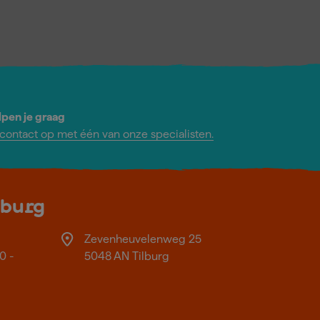
lpen je graag
ontact op met één van onze specialisten.
lburg
Zevenheuvelenweg 25
0 -
5048 AN Tilburg