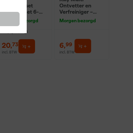
Muurverfset
Ontvetter en
MICMEX set 6-
Verfreiniger –
delig
0,5L
Morgen bezorgd
Morgen bezorgd
dviesprijs
31,89
20
,
6
,
73
99
incl. BTW
incl. BTW