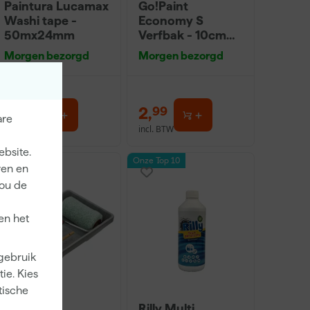
Paintura Lucamax
Go!Paint
Washi tape -
Economy S
50mx24mm
Verfbak - 10cm
Roller - 15 x 32 cm
Morgen bezorgd
Morgen bezorgd
+ 5 inzetbakken
3
,
2
,
99
99
are
incl. BTW
incl. BTW
ebsite.
Onze Top 10
ren en
jou de
en het
 gebruik
ie. Kies
tische
Anza PRO
Rilly Multi