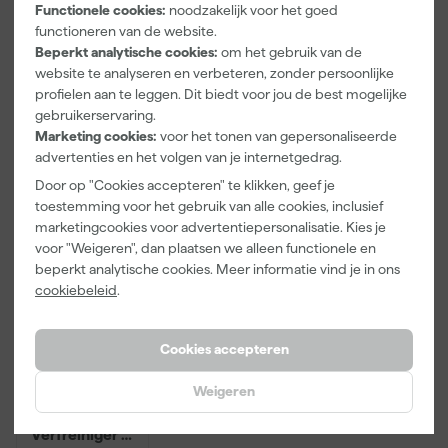
Functionele cookies:
noodzakelijk voor het goed
50mx24mm
10cm Roller -
6-delig
Morgen
Morgen
Morgen
functioneren van de website.
15 x 32 cm + 5
bezorgd
bezorgd
bezorgd
inzetbakken
Beperkt analytische cookies:
om het gebruik van de
website te analyseren en verbeteren, zonder persoonlijke
Adviesprijs
31,89
profielen aan te leggen. Dit biedt voor jou de best mogelijke
gebruikerservaring.
3
,
2
,
20
,
99
99
73
Marketing cookies:
voor het tonen van gepersonaliseerde
incl. BTW
incl. BTW
incl. BTW
advertenties en het volgen van je internetgedrag.
Door op "Cookies accepteren" te klikken, geef je
Onze Top 10
toestemming voor het gebruik van alle cookies, inclusief
marketingcookies voor advertentiepersonalisatie. Kies je
voor "Weigeren", dan plaatsen we alleen functionele en
beperkt analytische cookies. Meer informatie vind je in ons
cookiebeleid
.
Cookies accepteren
Weigeren
Rilly Multi
Ontvetter en
Verfreiniger –