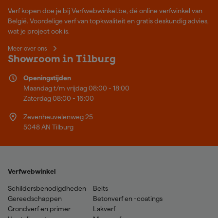
Verf kopen doe je bij Verfwebwinkel.be, dé online verfwinkel van
België. Voordelige verf van topkwaliteit en gratis deskundig advies,
wat je project ook is.
Meer over ons
Showroom in Tilburg
Openingstijden
Maandag t/m vrijdag 08:00 - 18:00
Zaterdag 08:00 - 16:00
Zevenheuvelenweg 25
5048 AN Tilburg
Verfwebwinkel
Schildersbenodigdheden
Beits
Gereedschappen
Betonverf en -coatings
Grondverf en primer
Lakverf