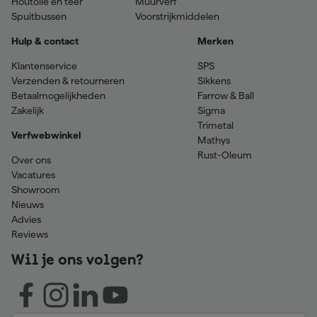
Houtolie en teer
Muurverf
Spuitbussen
Voorstrijkmiddelen
Hulp & contact
Merken
Klantenservice
SPS
Verzenden & retourneren
Sikkens
Betaalmogelijkheden
Farrow & Ball
Zakelijk
Sigma
Trimetal
Verfwebwinkel
Mathys
Rust-Oleum
Over ons
Vacatures
Showroom
Nieuws
Advies
Reviews
Wil je ons volgen?