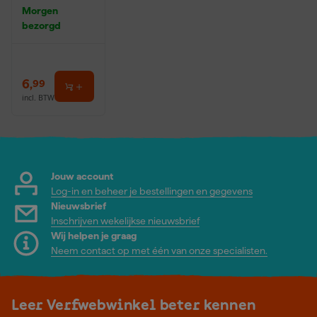
0,5L
Morgen
bezorgd
6
,
99
incl. BTW
Jouw account
Log-in en beheer je bestellingen en gegevens
Nieuwsbrief
Inschrijven wekelijkse nieuwsbrief
Wij helpen je graag
Neem contact op met één van onze specialisten.
Leer Verfwebwinkel beter kennen