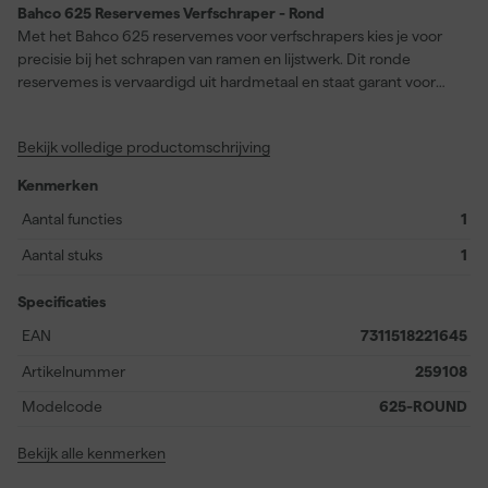
Bahco 625 Reservemes Verfschraper - Rond
Met het Bahco 625 reservemes voor verfschrapers kies je voor
precisie bij het schrapen van ramen en lijstwerk. Dit ronde
reservemes is vervaardigd uit hardmetaal en staat garant voor
langdurige scherpte en efficiëntie, zelfs bij intensief gebruik. Het
mes is speciaal ontworpen voor het verwijderen van verf en
Bekijk volledige productomschrijving
restanten op uiteenlopende materialen zoals hout, metaal of
beton. Dankzij het innovatieve ontwerp kan het mes 360° in de
Kenmerken
schraper worden gedraaid, waardoor je eenvoudig verschillende
hoeken kunt bereiken zonder steeds van gereedschap te
Aantal functies
1
wisselen. Met een buitendiameter van 17 mm (2/3") en meerdere
Aantal stuks
1
omgekeerde radii is dit reservemes ideaal voor het nauwkeurig
werken aan profielen en profielbladen van de schraper 625. Met
Specificaties
deze praktische oplossing kun je direct verder met je klus en blijf
je verzekerd van een glad en strak resultaat.
EAN
7311518221645
Artikelnummer
259108
Modelcode
625-ROUND
Bekijk alle kenmerken