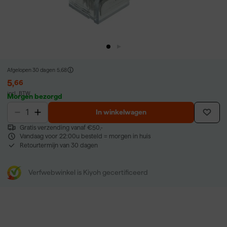
Afgelopen 30 dagen
5,68
5
,
66
incl. BTW
Morgen bezorgd
In winkelwagen
Gratis verzending vanaf €50,-
Vandaag voor 22:00u besteld = morgen in huis
Retourtermijn van 30 dagen
Verfwebwinkel is Kiyoh gecertificeerd