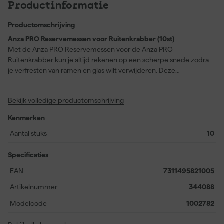
Productinformatie
Productomschrijving
Anza PRO Reservemessen voor Ruitenkrabber (10st)
Met de Anza PRO Reservemessen voor de Anza PRO
Ruitenkrabber kun je altijd rekenen op een scherpe snede zodra
je verfresten van ramen en glas wilt verwijderen. Deze
reservemessen zijn speciaal ontwikkeld om naadloos te passen in
je Anza PRO Ruitenkrabber, zodat je snel en efficiënt blijft werken
Bekijk volledige productomschrijving
zonder onderbrekingen. In de verpakking vind je tien stuks,
waardoor je voorlopig voldoende voorraad hebt voor diverse
Kenmerken
projecten. De messen zijn scherp en duurzaam, wat zorgt voor
een streeploos en grondig resultaat zonder het oppervlak te
Aantal stuks
10
beschadigen. Ideaal voor klussers en professionals die hechten
aan precieze afwerking en betrouwbare kwaliteit bij het
Specificaties
schoonmaken of voorbereiden van glas en ramen.
EAN
7311495821005
Artikelnummer
344088
Modelcode
1002782