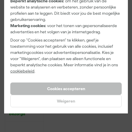
Beperkt analytische cookies:
om het gebruik van de
website te analyseren en verbeteren, zonder persoonlijke
3
,
2
,
20
,
99
99
73
profielen aan te leggen. Dit biedt voor jou de best mogelijke
incl. BTW
incl. BTW
incl. BTW
gebruikerservaring.
Marketing cookies:
voor het tonen van gepersonaliseerde
Onze Top 10
advertenties en het volgen van je internetgedrag.
Door op "Cookies accepteren" te klikken, geef je
toestemming voor het gebruik van alle cookies, inclusief
marketingcookies voor advertentiepersonalisatie. Kies je
voor "Weigeren", dan plaatsen we alleen functionele en
beperkt analytische cookies. Meer informatie vind je in ons
cookiebeleid
.
Cookies accepteren
Rilly Multi
Ontvetter en
Verfreiniger –
Weigeren
0,5L
Morgen
bezorgd