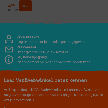
6
,
99
incl. BTW
Jouw account
Log-in en beheer je bestellingen en gegevens
Nieuwsbrief
Inschrijven wekelijkse nieuwsbrief
Wij helpen je graag
Neem contact op met één van onze specialisten.
Leer Verfwebwinkel beter kennen
Verf kopen doe je bij Verfwebwinkel.be, dé online verfwinkel van
België. Voordelige verf van topkwaliteit en gratis deskundig advies,
wat je project ook is.