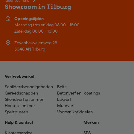
Meer over ons
Showroom in Tilburg
Openingstijden
Maandag t/m vrijdag 08:00 - 18:00
Zaterdag 08:00 - 16:00
Zevenheuvelenweg 25
5048 AN Tilburg
Verfwebwinkel
Schildersbenodigdheden
Beits
Gereedschappen
Betonverf en -coatings
Grondverf en primer
Lakverf
Houtolie en teer
Muurverf
Spuitbussen
Voorstrijkmiddelen
Hulp & contact
Merken
Klantenservice
SPS