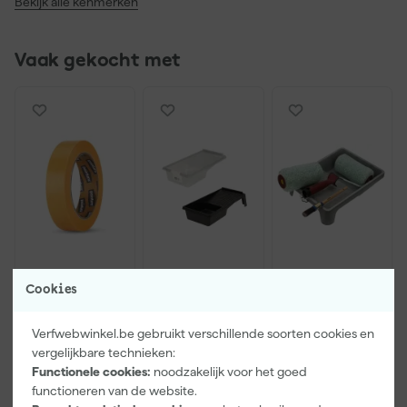
Bekijk alle kenmerken
Vaak gekocht met
Paintura
Go!Paint
Anza PRO
Cookies
Lucamax
Economy S
Muurverfset
Washi tape -
Verfbak -
MICMEX set
50mx24mm
10cm Roller -
6-delig
Verfwebwinkel.be gebruikt verschillende soorten cookies en
Morgen
Morgen
Morgen
15 x 32 cm + 5
vergelijkbare technieken:
bezorgd
bezorgd
bezorgd
inzetbakken
Functionele cookies:
noodzakelijk voor het goed
functioneren van de website.
Adviesprijs
31,89