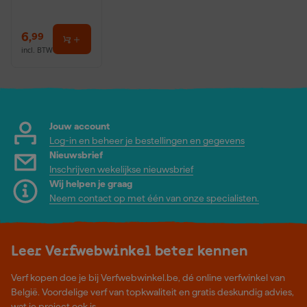
6
,
99
incl. BTW
Jouw account
Log-in en beheer je bestellingen en gegevens
Nieuwsbrief
Inschrijven wekelijkse nieuwsbrief
Wij helpen je graag
Neem contact op met één van onze specialisten.
Leer Verfwebwinkel beter kennen
Verf kopen doe je bij Verfwebwinkel.be, dé online verfwinkel van
België. Voordelige verf van topkwaliteit en gratis deskundig advies,
wat je project ook is.