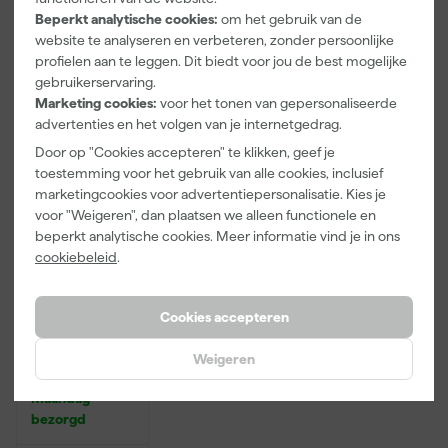
Beperkt analytische cookies:
om het gebruik van de
Adviesprijs
31,89
website te analyseren en verbeteren, zonder persoonlijke
profielen aan te leggen. Dit biedt voor jou de best mogelijke
3
,
2
,
20
,
99
99
73
gebruikerservaring.
incl. BTW
incl. BTW
incl. BTW
Marketing cookies:
voor het tonen van gepersonaliseerde
advertenties en het volgen van je internetgedrag.
Onze Top 10
Door op "Cookies accepteren" te klikken, geef je
toestemming voor het gebruik van alle cookies, inclusief
marketingcookies voor advertentiepersonalisatie. Kies je
voor "Weigeren", dan plaatsen we alleen functionele en
beperkt analytische cookies. Meer informatie vind je in ons
cookiebeleid
.
Cookies accepteren
Rilly Multi
Ontvetter en
Weigeren
Verfreiniger –
0,5L
Maandag
bezorgd