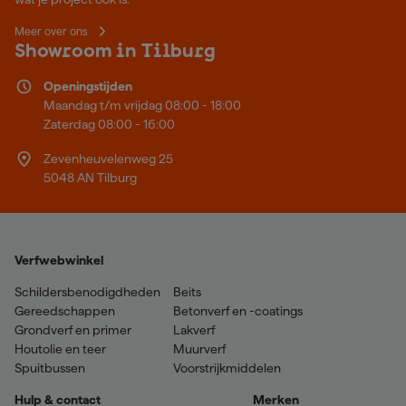
Meer over ons
Showroom in Tilburg
Openingstijden
Maandag t/m vrijdag 08:00 - 18:00
Zaterdag 08:00 - 16:00
Zevenheuvelenweg 25
5048 AN Tilburg
Verfwebwinkel
Schildersbenodigdheden
Beits
Gereedschappen
Betonverf en -coatings
Grondverf en primer
Lakverf
Houtolie en teer
Muurverf
Spuitbussen
Voorstrijkmiddelen
Hulp & contact
Merken