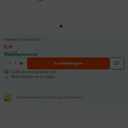
Afgelopen 30 dagen
6,18
6
,
16
incl. BTW
Maandag bezorgd
In winkelwagen
Gratis verzending vanaf €50,-
Retourtermijn van 30 dagen
Verfwebwinkel is Kiyoh gecertificeerd