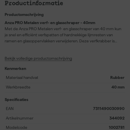
Productinformatie
Productomschrijving
Anza PRO Metalen verf- en glasschraper - 40mm
Met de Anza PRO Metalen verf- en glasschraper van 40 mm kun
je snel en efficiënt verfspatten of hardnekkige lijmresten van
ramen en glasoppervlakken verwijderen. Deze verfkrabber is
uitgerust met een sterk metalen blad, waarmee je gemakkelijk
hardnekkige materialen losmaakt zonder het oppervlak te
Bekijk volledige productomschrijving
beschadigen. Het softgrip handvat ligt comfortabel in de hand en
biedt extra controle tijdens het gebruik, waardoor nauwkeurig
Kenmerken
werken mogelijk is, zelfs in de hoeken. Ook het afscheuren van
tape in lastige hoekjes gaat moeiteloos. Geschikt voor diverse
Materiaal handvat
Rubber
klussen binnen de categorieën verfkrabbers en glasschrapers, is
Werkbreedte
40 mm
dit gereedschap ideaal voor zowel kleine als grotere
schoonmaak- en herstelwerkzaamheden. Te verkrijgen per doos
Specificaties
van 10 stuks, hiermee ben je direct voorzien van een duurzame
oplossing voor al je schraapwerkzaamheden.
EAN
7311490030990
Artikelnummer
344092
Modelcode
1002781