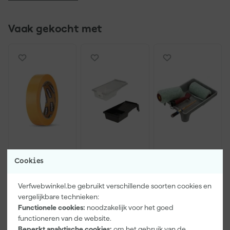
Vaak gekocht met
Paintura
Go!Paint
Anza PRO
Cookies
Lucamax
Economy S
Muurverfset
Washi tape -
Verfbak -
MICMEX set
50mx24mm
10cm Roller -
6-delig
Verfwebwinkel.be gebruikt verschillende soorten cookies en
Zaterdag
Zaterdag
Zaterdag
15 x 32 cm + 5
vergelijkbare technieken:
bezorgd
bezorgd
bezorgd
inzetbakken
Functionele cookies:
noodzakelijk voor het goed
functioneren van de website.
Adviesprijs
31,89
Beperkt analytische cookies:
om het gebruik van de