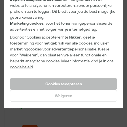
website te analyseren en verbeteren, zonder persoonlijke
3
,
2
,
20
,
99
99
73
profielen aan te leggen. Dit biedt voor jou de best mogelijke
incl. BTW
incl. BTW
incl. BTW
gebruikerservaring.
Marketing cookies:
voor het tonen van gepersonaliseerde
Onze Top 10
advertenties en het volgen van je internetgedrag.
Door op "Cookies accepteren" te klikken, geef je
toestemming voor het gebruik van alle cookies, inclusief
marketingcookies voor advertentiepersonalisatie. Kies je
voor "Weigeren", dan plaatsen we alleen functionele en
beperkt analytische cookies. Meer informatie vind je in ons
cookiebeleid
.
Rilly Multi
Cookies accepteren
Ontvetter en
Verfreiniger –
Weigeren
0,5L
Zaterdag
bezorgd