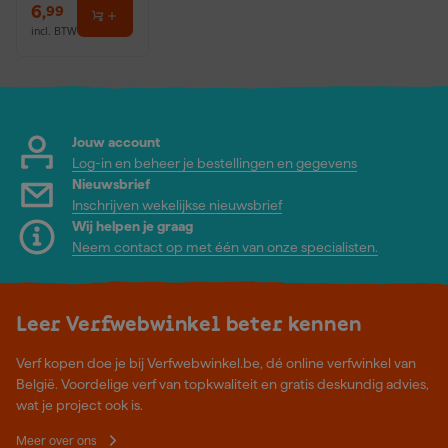
6
,
99
incl. BTW
Jouw account
Log-in en beheer je bestellingen en gegevens
Nieuwsbrief
Inschrijven wekelijkse nieuwsbrief
Wij helpen je graag
Neem contact op met één van onze specialisten.
Leer Verfwebwinkel beter kennen
Verf kopen doe je bij Verfwebwinkel.be, dé online verfwinkel van
België. Voordelige verf van topkwaliteit en gratis deskundig advies,
wat je project ook is.
Meer over ons