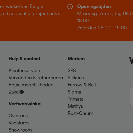
erfwinkel van België.
Openingstijden
 advies, wat je project ook is.
Maandag t/m vrijdag 08:0
18:00
Zaterdag 08:00 - 16:00
Hulp & contact
Merken
Klantenservice
SPS
Verzenden & retourneren
Sikkens
Betaalmogelijkheden
Farrow & Ball
Zakelijk
Sigma
Trimetal
Verfwebwinkel
Mathys
Rust-Oleum
Over ons
Vacatures
Showroom