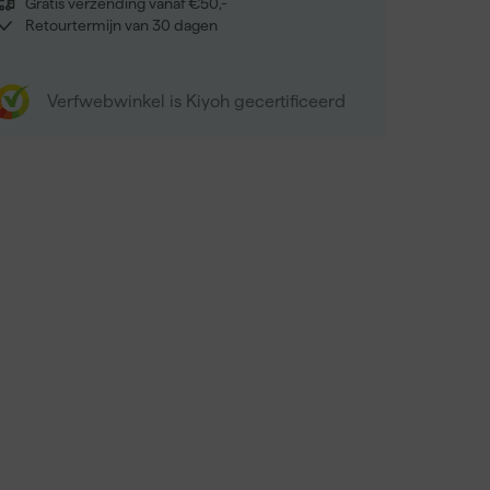
Gratis verzending vanaf €50,-
Retourtermijn van 30 dagen
Verfwebwinkel is Kiyoh gecertificeerd