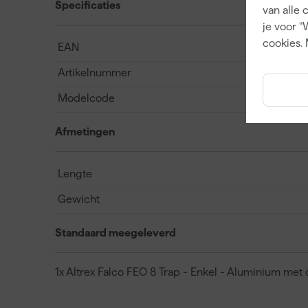
Specificaties
van alle 
je voor "
cookies. 
EAN
Artikelnummer
Modelcode
Afmetingen
Lengte
Gewicht
Standaard meegeleverd
1x Altrex Falco FEO 8 Trap - Enkel - Aluminium met