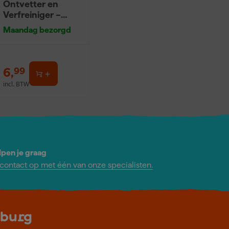
Ontvetter en
Verfreiniger –
0,5L
Maandag bezorgd
6
,
99
incl. BTW
lpen je graag
ontact op met één van onze specialisten.
lburg