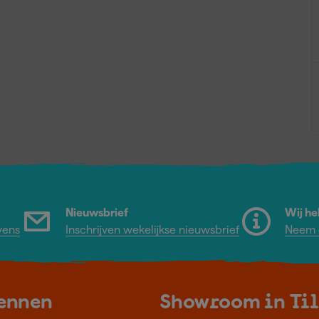
Nieuwsbrief
Wij he
vens
Inschrijven wekelijkse nieuwsbrief
Neem c
kennen
Showroom in Ti