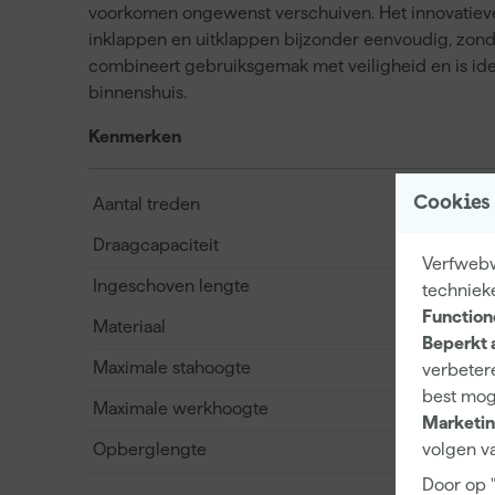
voorkomen ongewenst verschuiven. Het innovatieve
inklappen en uitklappen bijzonder eenvoudig, zonde
combineert gebruiksgemak met veiligheid en is ide
binnenshuis.
Kenmerken
Cookies
Aantal treden
Draagcapaciteit
Verfwebw
Ingeschoven lengte
techniek
Function
Materiaal
Beperkt 
Maximale stahoogte
verbetere
best mog
Maximale werkhoogte
Marketin
Opberglengte
volgen va
Door op 