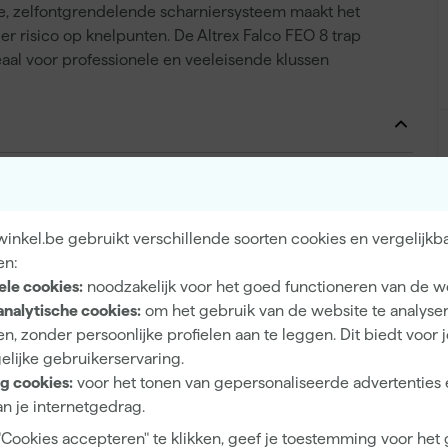
, zelfontgrendelende scharniersysteem maakt het
r risico op knelpunten. De Altrex Falco FEO 8 trap
aal voor professionele en veeleisende klussen
8
150 kg
inkel.be gebruikt verschillende soorten cookies en vergelijkb
2.7 m
en:
ele cookies:
noodzakelijk voor het goed functioneren van de w
Aluminium
analytische cookies:
om het gebruik van de website te analyse
1.9 m
n, zonder persoonlijke profielen aan te leggen. Dit biedt voor 
elijke gebruikerservaring.
3.9 m
g cookies:
voor het tonen van gepersonaliseerde advertenties 
2.7 m
n je internetgedrag.
"Cookies accepteren" te klikken, geef je toestemming voor het