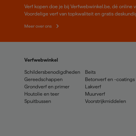
Verf kopen doe je bij Verfwebwinkel.be, dé online v
Voordelige verf van topkwaliteit en gratis deskundig
Meer over ons
Verfwebwinkel
Schildersbenodigdheden
Beits
Gereedschappen
Betonverf en -coatings
Grondverf en primer
Lakverf
Houtolie en teer
Muurverf
Spuitbussen
Voorstrijkmiddelen