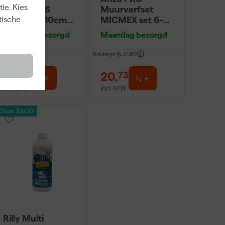
ie. Kies
Economy S
Muurverfset
Verfbak - 10cm
MICMEX set 6-
tische
Roller - 15 x 32 cm
delig
Maandag bezorgd
Maandag bezorgd
+ 5 inzetbakken
Adviesprijs
31,89
2
,
20
,
99
73
incl. BTW
incl. BTW
Onze Top 10
Rilly Multi