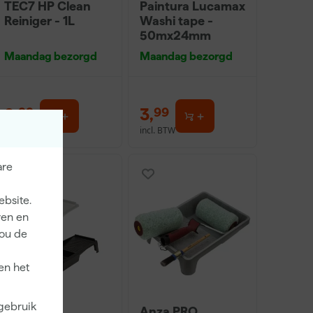
TEC7 HP Clean
Paintura Lucamax
Reiniger - 1L
Washi tape -
50mx24mm
Maandag bezorgd
Maandag bezorgd
8
,
3
,
99
99
incl. BTW
incl. BTW
are
ebsite.
ren en
jou de
en het
 gebruik
Go!Paint
Anza PRO