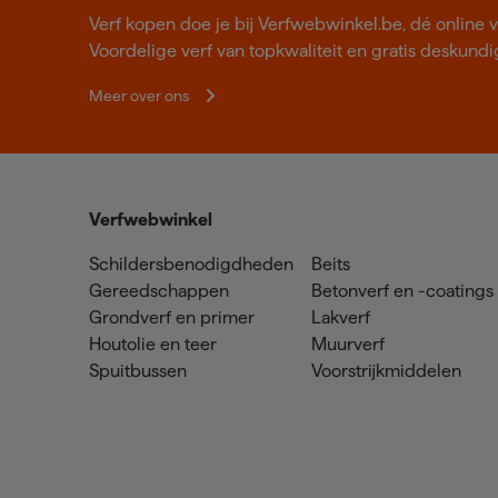
Verf kopen doe je bij Verfwebwinkel.be, dé online v
Voordelige verf van topkwaliteit en gratis deskundig
Meer over ons
Verfwebwinkel
Schildersbenodigdheden
Beits
Gereedschappen
Betonverf en -coatings
Grondverf en primer
Lakverf
Houtolie en teer
Muurverf
Spuitbussen
Voorstrijkmiddelen