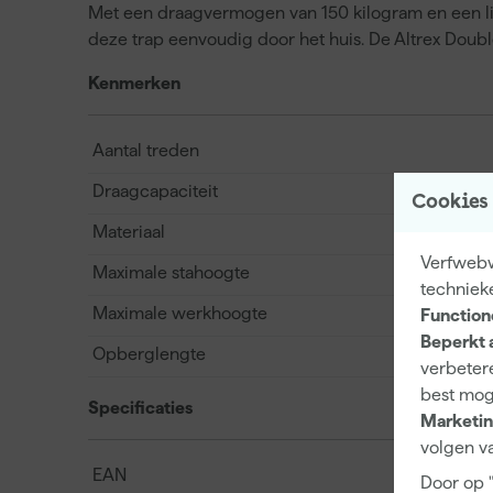
Met een draagvermogen van 150 kilogram en een lic
deze trap eenvoudig door het huis. De Altrex Double D
Kenmerken
Aantal treden
Draagcapaciteit
Cookies
Materiaal
Verfwebw
Maximale stahoogte
techniek
Maximale werkhoogte
Function
Beperkt 
Opberglengte
verbetere
best mog
Specificaties
Marketin
volgen va
EAN
Door op 