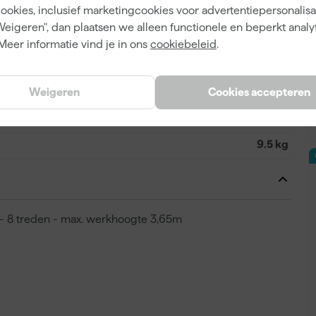
cookies, inclusief marketingcookies voor advertentiepersonalisat
221348
Weigeren", dan plaatsen we alleen functionele en beperkt analy
501108
Meer informatie vind je in ons
cookiebeleid
.
Weigeren
Cookies accepteren
2.52 m
9.5 kg
 - 8 treden - max. werkhoogte 3,65m