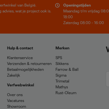
erfwinkel van België.
Openingstijden
 advies, wat je project ook is.
Maandag t/m vrijdag 08:0
18:00
Zaterdag 08:00 - 16:00
Hulp & contact
Merken
Klantenservice
SPS
Verzenden & retourneren
Sikkens
Betaalmogelijkheden
Farrow & Ball
Zakelijk
Sigma
Trimetal
Verfwebwinkel
Mathys
Rust-Oleum
Over ons
Vacatures
Showroom