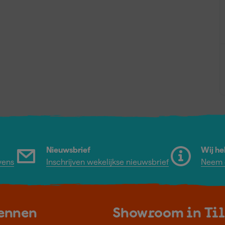
Nieuwsbrief
Wij he
vens
Inschrijven wekelijkse nieuwsbrief
Neem c
kennen
Showroom in Ti