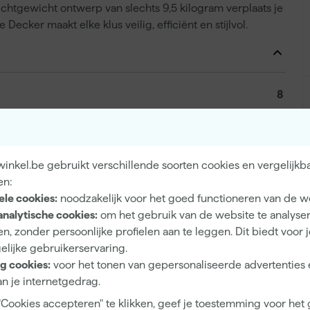
htgewicht ontwerp van slechts 9,5 kilogram verplaats je
ecker maakt elke klus veilig, efficiënt en stijlvol.
8
150 kg
Aluminium
inkel.be gebruikt verschillende soorten cookies en vergelijkb
1.65 m
en:
3.65 m
ele cookies:
noodzakelijk voor het goed functioneren van de w
analytische cookies:
om het gebruik van de website te analyse
2.6 m
n, zonder persoonlijke profielen aan te leggen. Dit biedt voor 
elijke gebruikerservaring.
g cookies:
voor het tonen van gepersonaliseerde advertenties 
n je internetgedrag.
8711563133020
"Cookies accepteren" te klikken, geef je toestemming voor het