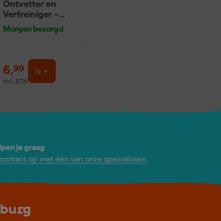
Ontvetter en
Verfreiniger –
0,5L
Morgen bezorgd
6
,
99
incl. BTW
lpen je graag
ontact op met één van onze specialisten.
lburg