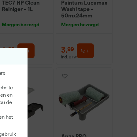
TEC7 HP Clean
Paintura Lucamax
Reiniger - 1L
Washi tape -
50mx24mm
Morgen bezorgd
Morgen bezorgd
8
,
3
,
99
99
incl. BTW
incl. BTW
are
ebsite.
ren en
jou de
en het
 gebruik
Go!Paint
Anza PRO