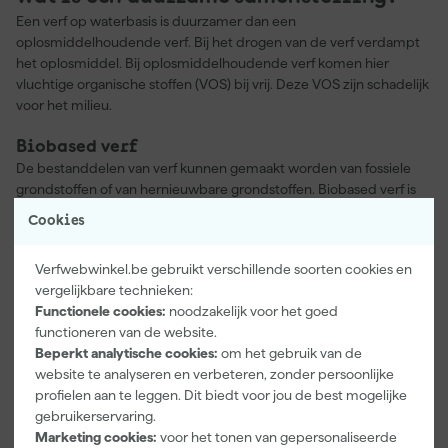
Een verf op waterbasis is duurzamer dan een
oplosmiddelhoudende verf. Bij het drogen van de verf verdampt
het oplosmiddel. Bij oplosmiddelhoudende verf komen hier
vluchtige organische stoffen (VOS) bij vrij. Deze VOS zijn schadelijk
voor het milieu.
Biobased verf
De bestanddelen van verf kunnen gemaakt worden van fossiele
grondstoffen of van hernieuwbare grondstoffen. Biobased verf is
gemaakt met hernieuwbare grondstoffen. Sigma S2U Allure Gloss
Cookies
is bijvoorbeeld 51% biobased.
Verfwebwinkel.be gebruikt verschillende soorten cookies en
Microplastics in verf
vergelijkbare technieken:
In verf kunnen ook microplastics voorkomen. Tegenwoordig zijn
Functionele cookies:
noodzakelijk voor het goed
steeds meer verfmerken bewust bezig om dit te verminderen.
functioneren van de website.
Daarnaast zorgt een kwalitatieve verf ervoor dat deze
Beperkt analytische cookies:
om het gebruik van de
microplastics zo min mogelijk vrijkomen uit de verf.
website te analyseren en verbeteren, zonder persoonlijke
profielen aan te leggen. Dit biedt voor jou de best mogelijke
gebruikerservaring.
Marketing cookies:
voor het tonen van gepersonaliseerde