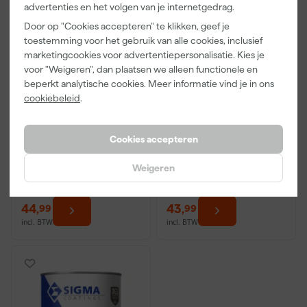
advertenties en het volgen van je internetgedrag.
Door op "Cookies accepteren" te klikken, geef je
toestemming voor het gebruik van alle cookies, inclusief
marketingcookies voor advertentiepersonalisatie. Kies je
voor "Weigeren", dan plaatsen we alleen functionele en
beperkt analytische cookies. Meer informatie vind je in ons
cookiebeleid
.
Sigma S2U Allure Gloss -
Sigma S2U Allure Satin -
op kleur gemengd -
op kleur gemengd -
0,5L - lak
0,5L - lak
Cookies accepteren
Morgen bezorgd
Morgen bezorgd
Weigeren
Afgelopen 30 dgn
46,85
Afgelopen 30 dgn
45,65
44
,
43
,
99
99
incl. BTW
incl. BTW