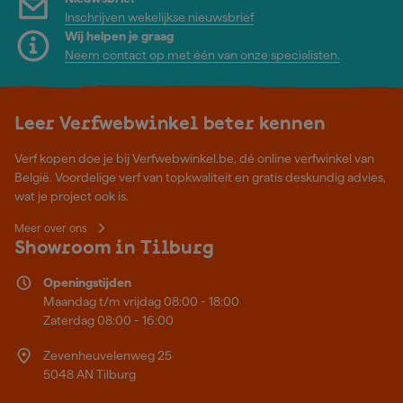
Inschrijven wekelijkse nieuwsbrief
Wij helpen je graag
Neem contact op met één van onze specialisten.
Leer Verfwebwinkel beter kennen
Verf kopen doe je bij Verfwebwinkel.be, dé online verfwinkel van
België. Voordelige verf van topkwaliteit en gratis deskundig advies,
wat je project ook is.
Meer over ons
Showroom in Tilburg
Openingstijden
Maandag t/m vrijdag 08:00 - 18:00
Zaterdag 08:00 - 16:00
Zevenheuvelenweg 25
5048 AN Tilburg