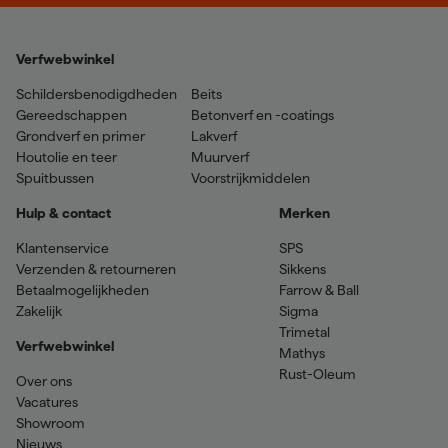
Verfwebwinkel
Schildersbenodigdheden
Beits
Gereedschappen
Betonverf en -coatings
Grondverf en primer
Lakverf
Houtolie en teer
Muurverf
Spuitbussen
Voorstrijkmiddelen
Hulp & contact
Merken
Klantenservice
SPS
Verzenden & retourneren
Sikkens
Betaalmogelijkheden
Farrow & Ball
Zakelijk
Sigma
Trimetal
Verfwebwinkel
Mathys
Rust-Oleum
Over ons
Vacatures
Showroom
Nieuws