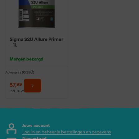
Sigma S2U Allure Primer
- 1L
Morgen bezorgd
Adviesprijs
95,95
57
,
99
incl. BTW
Jouw account
Log-in en beheer je bestellingen en gegevens
Nieuwsbrief