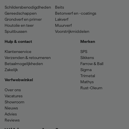
Schildersbenodigdheden
Beits
Gereedschappen
Betonverf en -coatings
Grondverf en primer
Lakverf
Houtolie en teer
Muurverf
Spuitbussen
Voorstrijkmiddelen
Hulp & contact
Merken
Klantenservice
SPS
Verzenden & retourneren
Sikkens
Betaalmogelijkheden
Farrow & Ball
Zakelijk
Sigma
Trimetal
Verfwebwinkel
Mathys
Rust-Oleum
Over ons
Vacatures
Showroom
Nieuws
Advies
Reviews