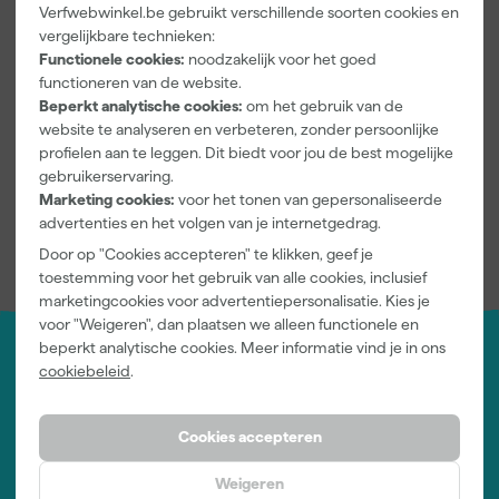
Verfwebwinkel.be gebruikt verschillende soorten cookies en
voldoende volgen. En zijn gevoelig voor vocht waardoor het
vergelijkbare technieken:
vulmiddel niet goed hecht en dus eruit valt na verloop van tijd.
Functionele cookies:
noodzakelijk voor het goed
functioneren van de website.
Levensduur buitenschilderwerk
Beperkt analytische cookies:
om het gebruik van de
Professionele kwaliteitsverven
betalen zich altijd terug. Een
website te analyseren en verbeteren, zonder persoonlijke
professionele verf gaat, mits goed aangebracht, zeker 5 tot 6
profielen aan te leggen. Dit biedt voor jou de best mogelijke
jaar mee.De levensduur van het buitenschilderwerk op ramen
gebruikerservaring.
en kozijnen is ook afhankelijk van de conditie van het
Marketing cookies:
voor het tonen van gepersonaliseerde
binnenschilderwerk. Als dat niet in orde is, kan condensvocht
advertenties en het volgen van je internetgedrag.
via de ruit in het hout komen. Met alle nadelige gevolgen van
Door op "Cookies accepteren" te klikken, geef je
dien.
toestemming voor het gebruik van alle cookies, inclusief
marketingcookies voor advertentiepersonalisatie. Kies je
voor "Weigeren", dan plaatsen we alleen functionele en
beperkt analytische cookies. Meer informatie vind je in ons
cookiebeleid
.
Jouw account
Log-in en beheer je bestellingen en gegevens
Nieuwsbrief
Cookies accepteren
Inschrijven wekelijkse nieuwsbrief
Wij helpen je graag
Weigeren
Neem contact op met één van onze specialisten.