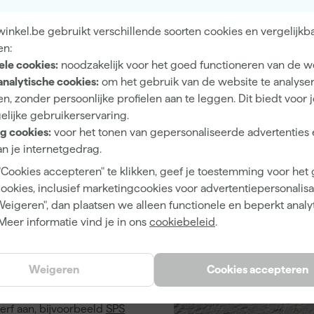
chtbaar dan bij de fijnere verven. Wil je een subtiel
inkel.be gebruikt verschillende soorten cookies en vergelijkb
dan is dit de juiste keuze.
en:
ele cookies:
noodzakelijk voor het goed functioneren van de w
analytische cookies:
om het gebruik van de website te analyse
n, zonder persoonlijke profielen aan te leggen. Dit biedt voor 
elijke gebruikerservaring.
g cookies:
voor het tonen van gepersonaliseerde advertenties 
n je internetgedrag.
A
"Cookies accepteren" te klikken, geef je toestemming voor het
cookies, inclusief marketingcookies voor advertentiepersonalisat
Weigeren", dan plaatsen we alleen functionele en beperkt analy
Meer informatie vind je in ons
cookiebeleid
.
buitenmuren
Weigeren
Cookies accepteren
 en snel bij
erf aan, bijvoorbeeld
SPS