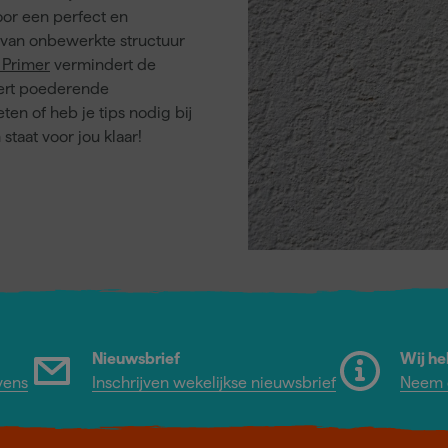
oor een perfect en
l van onbewerkte structuur
 Primer
vermindert de
eert poederende
en of heb je tips nodig bij
staat voor jou klaar!
Nieuwsbrief
Wij he
vens
Inschrijven wekelijkse nieuwsbrief
Neem c