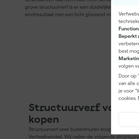
grove structuurverf is er een duidelijkere patroon zi
Verfwebw
eindresultaat met een licht glooiend muurlandschap 
techniek
Function
Beperkt 
verbetere
best mog
Marketin
volgen va
Door op 
van alle 
je voor "
cookies. 
Structuurverf voor 
kopen
Structuurverf voor buitenmuren koop je eenvoudig
Verfwebwinkel. Wij raden de volgende structuurv