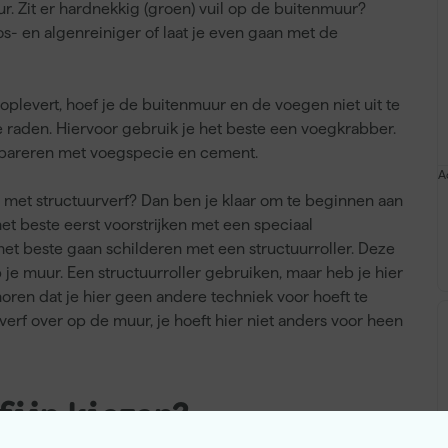
ur. Zit er hardnekkig (groen) vuil op de buitenmuur?
- en algenreiniger of laat je even gaan met de
 oplevert, hoef je de buitenmuur en de voegen niet uit te
te raden. Hiervoor gebruik je het beste een voegkrabber.
repareren met voegspecie en cement.
A
met structuurverf? Dan ben je klaar om te beginnen aan
t beste eerst voorstrijken met een speciaal
het beste gaan schilderen met een structuurroller. Deze
op je muur. Een structuurroller gebruiken, maar heb je hier
horen dat je hier geen andere techniek voor hoeft te
 verf over op de muur, je hoeft hier niet anders voor heen
fijn kiezen?
muur, je kunt kiezen uit grove en fijne structuurverf. Bij