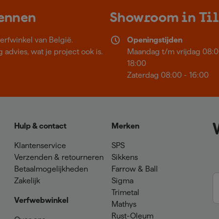
kennen
Showroom in Ti
erfwinkel van België.
Openingstijden
 advies, wat je project ook is.
Maandag t/m vrijdag 08:0
18:00
Zaterdag 08:00 - 16:00
Hulp & contact
Merken
Klantenservice
SPS
Verzenden & retourneren
Sikkens
Betaalmogelijkheden
Farrow & Ball
Zakelijk
Sigma
Trimetal
Verfwebwinkel
Mathys
Rust-Oleum