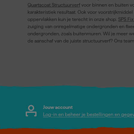
Quartscoat Structuurverf
voor binnen en buiten v
karakteristiek resultaat. Ook voor voorstrijkmidde
oppervlakken kun je terecht in onze shop.
SPS Fix
zuiging van onregelmatige ondergronden en fix
ondergronden, zoals buitenmuren. Wil je meer wet
de aanschaf van de juiste structuurverf? Ons team 
Jouw account
Log-in en beheer je bestellingen en gege