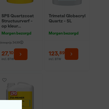
SPS Quartzcoat
Trimetal Globacryl
Structuurverf -
Quartz - 5L
op kleur
gemengd - 4L
Morgen bezorgd
Morgen bezorgd
dviesprijs
34,99
27
,
123
,
10
89
incl. BTW
incl. BTW