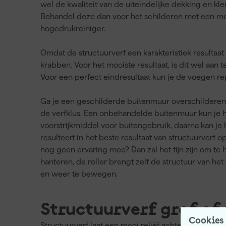
wel de kwaliteit van de uiteindelijke dekking en kle
Behandel deze dan voor het schilderen met een mos
hogedrukreiniger.
Omdat de structuurverf een karakteristiek resultaat
krabben. Voor het mooiste resultaat, is dit wel aan 
Voor een perfect eindresultaat kun je de voegen 
Ga je een geschilderde buitenmuur overschilderen 
de verfklus. Een onbehandelde buitenmuur kun je he
voorstrijkmiddel voor buitengebruik, daarna kan je 
resulteert in het beste resultaat van structuurverf 
nog geen ervaring mee? Dan zal het fijn zijn om te 
hanteren, de roller brengt zelf de structuur van het
en weer te bewegen.
Structuurverf grof of 
Cookies
Structuurverf laat een mooi reliëf achter op je buiten