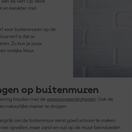
d aan de verf. Op deze
t en karakter met
erf voor buitenmuren op de
uurverf is dat je
ren. Zo kun je jouw
n vrolijke kleur.
ngen op buitenmuren
rekening houden met de
weersomstandigheden
. Ook de
n natuurlijke manier te drogen.
elangrijk om de buitenmuur eerst goed schoon te maken.
 niet opvallen, maar zand en vuil op de muur beïnvloeden