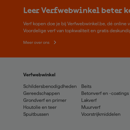
Leer Verfwebwinkel beter 
Verf kopen doe je bij Verfwebwinkel.be, dé online v
Voordelige verf van topkwaliteit en gratis deskundig
Meer over ons
Verfwebwinkel
Schildersbenodigdheden
Beits
Gereedschappen
Betonverf en -coatings
Grondverf en primer
Lakverf
Houtolie en teer
Muurverf
Spuitbussen
Voorstrijkmiddelen