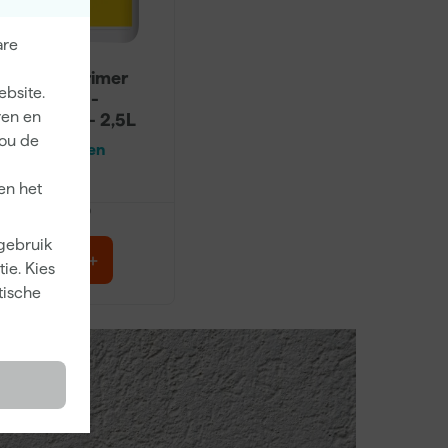
are
SPS Fix-Primer
ebsite.
Voorstrijk -
ren en
Kleurloos - 2,5L
jou de
Over 4 dagen
bezorgd
en het
dviesprijs
25,17
 gebruik
18
,
15
ie. Kies
incl. BTW
tische