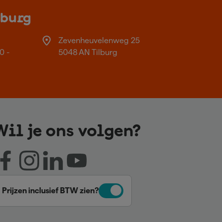
lburg
Zevenheuvelenweg 25
0 -
5048 AN Tilburg
Wil je ons volgen?
Prijzen inclusief BTW zien?