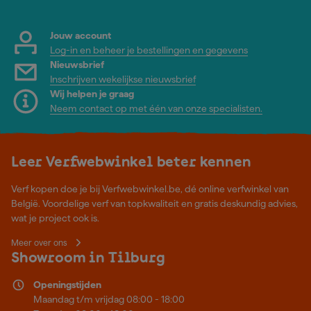
Jouw account
Log-in en beheer je bestellingen en gegevens
Nieuwsbrief
Inschrijven wekelijkse nieuwsbrief
Wij helpen je graag
Neem contact op met één van onze specialisten.
Leer Verfwebwinkel beter kennen
Verf kopen doe je bij Verfwebwinkel.be, dé online verfwinkel van
België. Voordelige verf van topkwaliteit en gratis deskundig advies,
wat je project ook is.
Meer over ons
Showroom in Tilburg
Openingstijden
Maandag t/m vrijdag 08:00 - 18:00