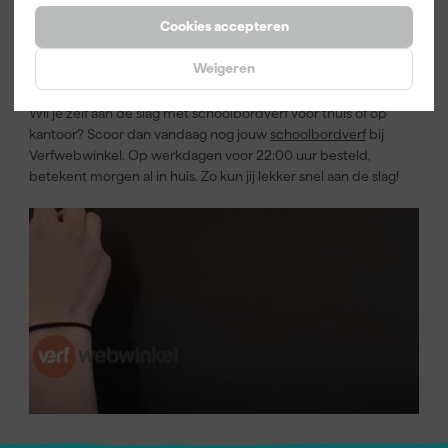
maximale tijd om echt goed te drogen en houdt het zijn
Cookies accepteren
schrobklasse, zodat je de muur onbeperkt kunt afwassen.
Weigeren
Schoolbordverf online kopen
Wil je zelf aan de slag met schoolbordverf voor thuis of op
kantoor? Scoor dan vandaag nog jouw
schoolbordverf
bij
Verfwebwinkel. Op werkdagen voor 22:00 uur besteld,
betekent morgen al in huis. Zo kun jij lekker snel aan de slag!