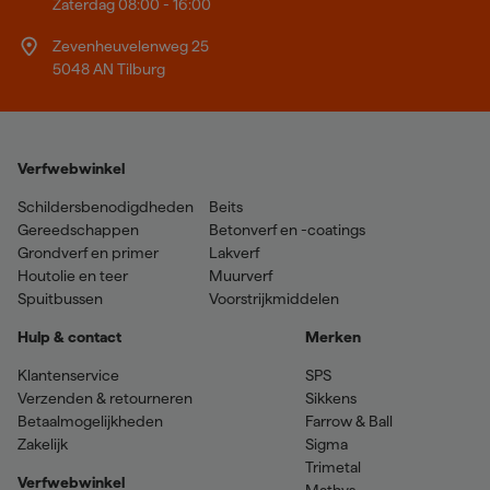
Zaterdag 08:00 - 16:00
Zevenheuvelenweg 25
5048 AN Tilburg
Verfwebwinkel
Schildersbenodigdheden
Beits
Gereedschappen
Betonverf en -coatings
Grondverf en primer
Lakverf
Houtolie en teer
Muurverf
Spuitbussen
Voorstrijkmiddelen
Hulp & contact
Merken
Klantenservice
SPS
Verzenden & retourneren
Sikkens
Betaalmogelijkheden
Farrow & Ball
Zakelijk
Sigma
Trimetal
Verfwebwinkel