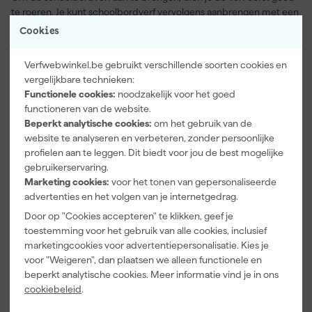
te roeren. Je kunt schoolbordverf vervolgens aanbrengen met een
verfroller of verfkwast. Na het aanbrengen van de eerste laag, laat
Cookies
je de verf ongeveer 6 uur drogen. Na de eerste laag kun je het
bewerkte oppervlak licht opschuren en stofvrij maken. Tot slot
Verfwebwinkel.be gebruikt verschillende soorten cookies en
breng je de tweede laag aan.
vergelijkbare technieken:
Functionele cookies:
noodzakelijk voor het goed
Extra tips om schoolbordverf te gebruiken
functioneren van de website.
Onze verfspecialisten adviseren om een kleine verfroller te
Beperkt analytische cookies:
om het gebruik van de
gebruiken. Breng de verf in stroken aan in alle richtingen. Van links
website te analyseren en verbeteren, zonder persoonlijke
naar rechts en van boven naar onder. Zo dekt de schoolbordverf in
profielen aan te leggen. Dit biedt voor jou de best mogelijke
één keer goed. Werk vervolgens het oppervlak af door nog een
gebruikerservaring.
keer rechte banen van boven naar beneden te maken. Schilder
Marketing cookies:
voor het tonen van gepersonaliseerde
niet te lang, want dan vloeit de verf niet meer mooi strak. Dit komt
advertenties en het volgen van je internetgedrag.
door de korte droogtijd van schoolbordverf.
Door op "Cookies accepteren" te klikken, geef je
1. Verf eerst in alle richtingen voor een goede dekking.
toestemming voor het gebruik van alle cookies, inclusief
marketingcookies voor advertentiepersonalisatie. Kies je
2. Werk af door het gehele oppervlak in mooie rechte banen te
voor "Weigeren", dan plaatsen we alleen functionele en
schilderen.
beperkt analytische cookies. Meer informatie vind je in ons
Schoolbordverf heeft een korte droogtijd van slechts een paar uur.
cookiebeleid
.
Wel is het aan te raden om minimaal 48 tot 72 uur te wachten,
voordat je gaat krijten op de muur. Zo heeft de schoolbordverf een