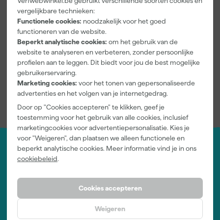
Verfwebwinkel.be gebruikt verschillende soorten cookies en
Brush Cleaner. Dit is een speciale kwastenreiniger voor alkyd-
vergelijkbare technieken:
en acrylverf. Die kun je gewoon door elkaar gebruiken, hoe
Functionele cookies:
noodzakelijk voor het goed
makkelijk is dat!
functioneren van de website.
Beperkt analytische cookies:
om het gebruik van de
Aan de blauwe ring zit een speciale rand waar je je kwasten
website te analyseren en verbeteren, zonder persoonlijke
aan af kunt strijken. Je kunt er ook kwastenclips aan klikken,
profielen aan te leggen. Dit biedt voor jou de best mogelijke
zodat je jouw kwast in de Brush Cleaner kunt hangen om te
gebruikerservaring.
laten weken.
Marketing cookies:
voor het tonen van gepersonaliseerde
Let op! Doe dit niet langer dan een paar uur. Daarna moet je
advertenties en het volgen van je internetgedrag.
actief je kwast gaan schoonmaken in de Go!paint Clean and
Door op "Cookies accepteren" te klikken, geef je
Go.
toestemming voor het gebruik van alle cookies, inclusief
marketingcookies voor advertentiepersonalisatie. Kies je
voor "Weigeren", dan plaatsen we alleen functionele en
beperkt analytische cookies. Meer informatie vind je in ons
Jouw account
cookiebeleid
.
Log-in en beheer je bestellingen en gegevens
Nieuwsbrief
Inschrijven wekelijkse nieuwsbrief
Cookies accepteren
Wij helpen je graag
Neem contact op met één van onze specialisten.
Weigeren