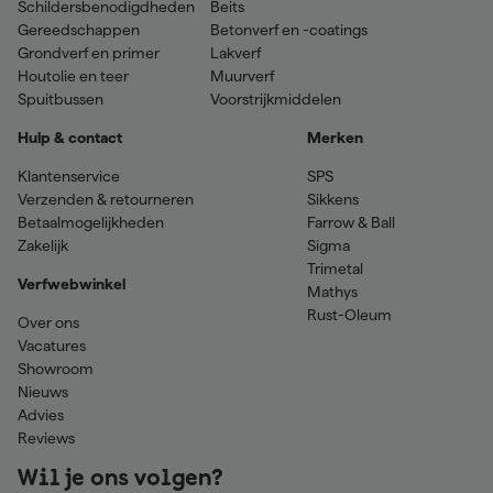
Schildersbenodigdheden
Beits
Gereedschappen
Betonverf en -coatings
Grondverf en primer
Lakverf
Houtolie en teer
Muurverf
Spuitbussen
Voorstrijkmiddelen
Hulp & contact
Merken
Klantenservice
SPS
Verzenden & retourneren
Sikkens
Betaalmogelijkheden
Farrow & Ball
Zakelijk
Sigma
Trimetal
Verfwebwinkel
Mathys
Rust-Oleum
Over ons
Vacatures
Showroom
Nieuws
Advies
Reviews
Wil je ons volgen?