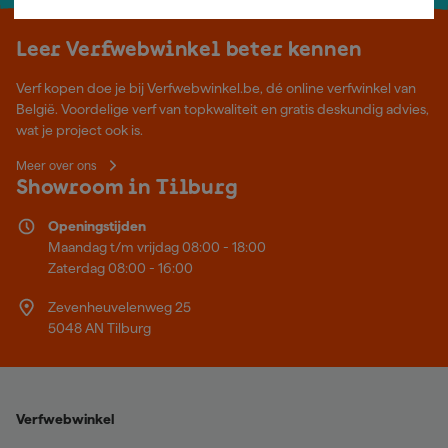
Leer Verfwebwinkel beter kennen
Verf kopen doe je bij Verfwebwinkel.be, dé online verfwinkel van
België. Voordelige verf van topkwaliteit en gratis deskundig advies,
wat je project ook is.
Meer over ons
Showroom in Tilburg
Openingstijden
Maandag t/m vrijdag 08:00 - 18:00
Zaterdag 08:00 - 16:00
Zevenheuvelenweg 25
5048 AN Tilburg
Verfwebwinkel