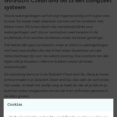
Go!Paint Clean and Go is een compleet
systeem
Vooral watergedragen verf droogt tegenwoordig echt super snel,
te snel. De kwast raakt daardoor vol met verf en schildert niet
lekker meer. Dit is een klacht die wereldwijd klinkt over
watergedragen verf, dus er verdwijnen veel kwasten in de
prullenbak of ze worden eindeloos onder de kraan gereinigd.
Dat laatste lijkt geen probleem, maar er zitten in watergedragen
verf heel veel stoffen die niet in het water thuishoren en niet
detecteerbaar zijn voor de waterzuivering. Dus voorkom ten alle
tijden dat je kwasten, rollers en bakken onder de kraan
schoonmaakt.
De oplossing hiervoor is de Go!paint Clean and Go. Als je je kwast
schoonmaakt in je Go!paint Clean and Go, dan zakt de verf onder
het zeefje. Je haalt het zeefje weg, je haalt de zak uit je blik en je
kunt het water wegspoelen en de zak met verfresten gewoon in
de kliko gooien.
Cookies
Acryl- en alkydverf schoonmaken
In de Go!paint Clean and Go kun je kwasten schoonmaken met