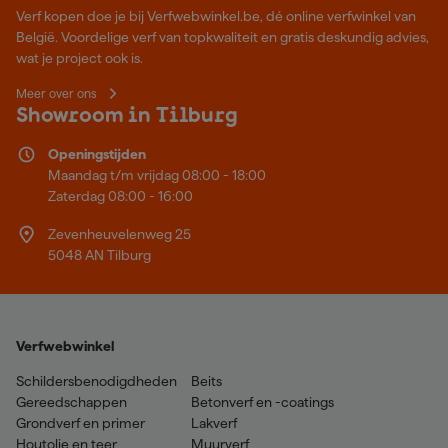
Verf kopen doe je bij Verfwebwinkel.be, dé online verfwinkel van
België. Voordelige verf van topkwaliteit en gratis deskundig advies,
wat je project ook is.
Meer over ons
Showroom in Tilburg
Openingstijden
Maandag t/m vrijdag 08:00 - 18:00
Zaterdag 08:00 - 16:00
Zevenheuvelenweg 25
5048 AN Tilburg
Verfwebwinkel
Schildersbenodigdheden
Beits
Gereedschappen
Betonverf en -coatings
Grondverf en primer
Lakverf
Houtolie en teer
Muurverf