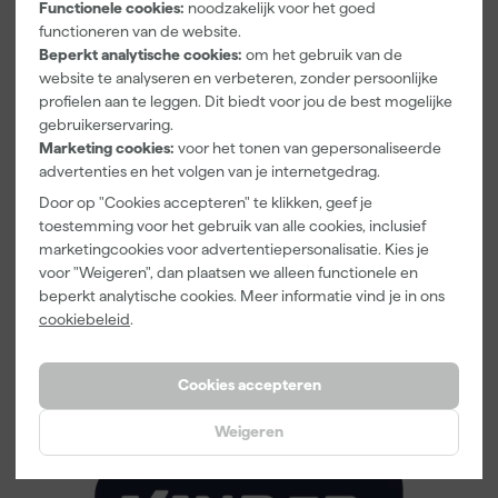
Functionele cookies:
noodzakelijk voor het goed
Samen kleur geven aan de toekomst
functioneren van de website.
Beperkt analytische cookies:
om het gebruik van de
Flexa en Kinderhulp hebben één doel: 1.000 kinderkamers
website te analyseren en verbeteren, zonder persoonlijke
opknappen en de kinderen die er wonen een betere start
profielen aan te leggen. Dit biedt voor jou de best mogelijke
geven. Help jij mee? Bekijk ons assortiment gekleurde
gebruikerservaring.
muurverf en kies jouw favoriet. Zo werk je mee aan een actie
Marketing cookies:
voor het tonen van gepersonaliseerde
die écht een verschil maakt.
advertenties en het volgen van je internetgedrag.
Bekijk onze
Flexa gekleurde muurverf
en steun deze
Door op "Cookies accepteren" te klikken, geef je
geweldige actie. Heb je vragen of wil je inspiratie opdoen voor
toestemming voor het gebruik van alle cookies, inclusief
jouw project? Neem dan een kijkje op onze
blogpagina
of
marketingcookies voor advertentiepersonalisatie. Kies je
neem contact op met ons team. Samen maken we het
voor "Weigeren", dan plaatsen we alleen functionele en
verschil!
beperkt analytische cookies. Meer informatie vind je in ons
Met jouw aankoop geef je kleur aan je eigen huis én aan de
cookiebeleid
.
toekomst van een kind. Laten we samen knallen voor een
kleurrijk nieuw jaar!
Cookies accepteren
Naar Flexa muurverf
Weigeren