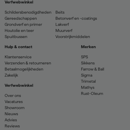
Verfwebwinkel
Schildersbenodigdheden
Beits
Gereedschappen
Betonverf en -coatings
Grondverf en primer
Lakverf
Houtolie en teer
Muurverf
Spuitbussen
Voorstrijkmiddelen
Hulp & contact
Merken
Klantenservice
SPS
Verzenden & retourneren
Sikkens
Betaalmogelijkheden
Farrow & Ball
Zakelijk
Sigma
Trimetal
Verfwebwinkel
Mathys
Rust-Oleum
Over ons
Vacatures
Showroom
Nieuws
Advies
Reviews