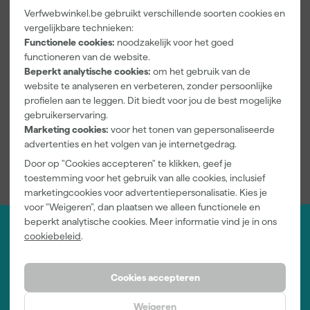
Verfwebwinkel.be gebruikt verschillende soorten cookies en
vergelijkbare technieken:
Flamant 268 Dakar
Functionele cookies:
noodzakelijk voor het goed
functioneren van de website.
De 4e en tevens laatste kleur die we in dit blog voorbij laten
Beperkt analytische cookies:
om het gebruik van de
komen is 268 Dakar. Het is een perfecte combinatie van oud oker
website te analyseren en verbeteren, zonder persoonlijke
en camel ardent - hiermee roept Dakar de sfeer van de Sahara op,
profielen aan te leggen. Dit biedt voor jou de best mogelijke
met haar betoverende luchtspiegelingen. Dakar is een hiermee
gebruikerservaring.
een mooie zonnetint die warmte en gelukzaligheid uitstraalt.
Marketing cookies:
voor het tonen van gepersonaliseerde
advertenties en het volgen van je internetgedrag.
Dit waren de top 4 nieuwe kleuren van Flamant al weer. Mocht
er niets na wens tussen zitten? Dan heeft u nog altijd de
Door op "Cookies accepteren" te klikken, geef je
mogelijkheid om alle kleuren van Flamant
hier
te bekijken.
toestemming voor het gebruik van alle cookies, inclusief
marketingcookies voor advertentiepersonalisatie. Kies je
voor "Weigeren", dan plaatsen we alleen functionele en
beperkt analytische cookies. Meer informatie vind je in ons
cookiebeleid
.
Jouw account
Log-in en beheer je bestellingen en gegevens
Nieuwsbrief
Cookies accepteren
Inschrijven wekelijkse nieuwsbrief
Wij helpen je graag
Weigeren