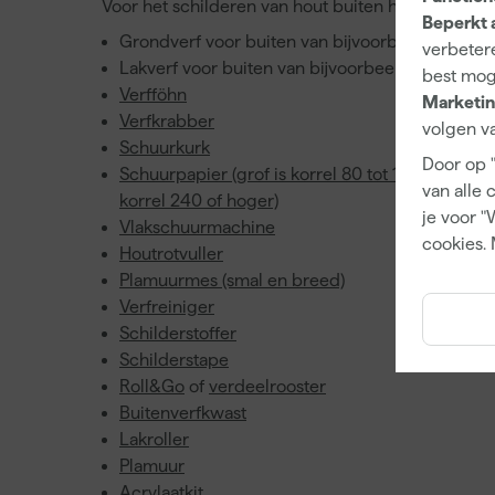
Voor het schilderen van hout buiten heb je dus no
Beperkt 
Grondverf voor buiten van bijvoorbeeld
Farrow 
verbetere
Lakverf voor buiten van bijvoorbeeld
Farrow & 
best mog
Verfföhn
Marketin
Verfkrabber
volgen va
Schuurkurk
Door op 
Schuurpapier (grof is korrel 80 tot 120, middel is
van alle 
korrel 240 of hoger)
je voor "
Vlakschuurmachine
cookies. 
Houtrotvuller
Plamuurmes (smal en breed)
Verfreiniger
Schilderstoffer
Schilderstape
Roll&Go
of
verdeelrooster
Buitenverfkwast
Lakroller
Plamuur
Acrylaatkit