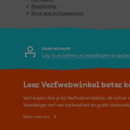
Kleefdoekje
Store and go kwastenpot
Jouw account
Log-in en beheer je bestellingen en gege
Leer Verfwebwinkel beter 
Verf kopen doe je bij Verfwebwinkel.be, dé online v
Voordelige verf van topkwaliteit en gratis deskundig
Meer over ons