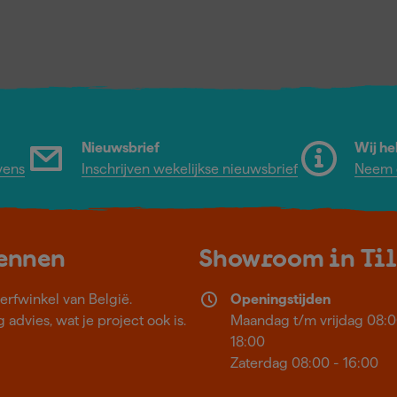
Nieuwsbrief
Wij he
vens
Inschrijven wekelijkse nieuwsbrief
Neem c
kennen
Showroom in Ti
erfwinkel van België.
Openingstijden
 advies, wat je project ook is.
Maandag t/m vrijdag 08:0
18:00
Zaterdag 08:00 - 16:00