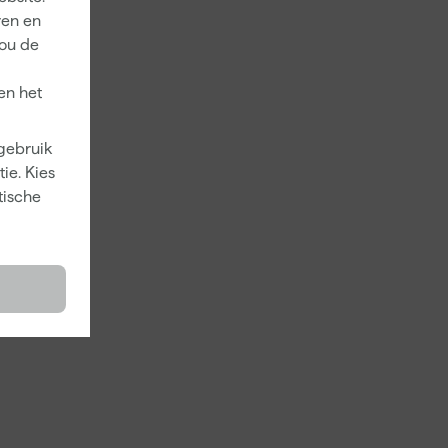
ren en
jou de
en het
 gebruik
ie. Kies
tische