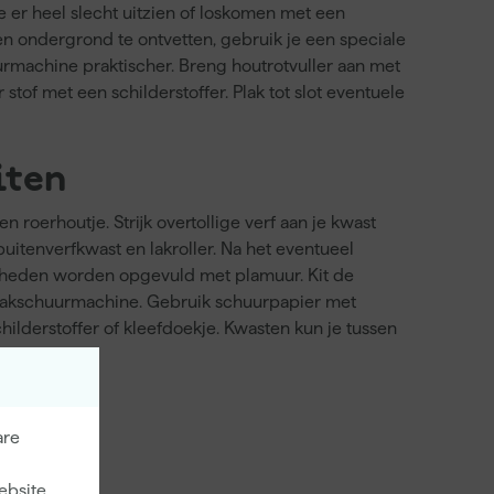
e er heel slecht uitzien of loskomen met een
en ondergrond te ontvetten, gebruik je een speciale
urmachine praktischer. Breng houtrotvuller aan met
of met een schilderstoffer. Plak tot slot eventuele
iten
 roerhoutje. Strijk overtollige verf aan je kwast
uitenverfkwast en lakroller. Na het eventueel
fenheden worden opgevuld met plamuur. Kit de
 vlakschuurmachine. Gebruik schuurpapier met
ilderstoffer of kleefdoekje. Kwasten kun je tussen
are
ebsite.