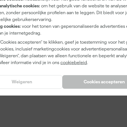
dig:
analytische cookies:
om het gebruik van de website te analyse
& Ball
,
Sigma
of Sikkens.
n, zonder persoonlijke profielen aan te leggen. Dit biedt voor 
Ball
, Sigma of Sikkens.
elijke gebruikerservaring.
g cookies:
voor het tonen van gepersonaliseerde advertenties 
n je internetgedrag.
"Cookies accepteren" te klikken, geef je toestemming voor het
 korrel 150 tot 220 en fijn is
cookies, inclusief marketingcookies voor advertentiepersonalisat
Weigeren", dan plaatsen we alleen functionele en beperkt analy
Meer informatie vind je in ons
cookiebeleid
.
Weigeren
Cookies accepteren