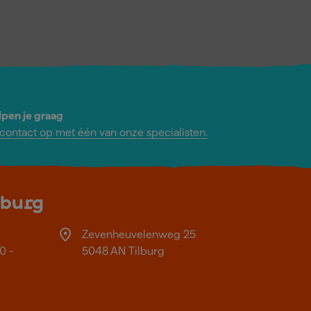
lpen je graag
ontact op met één van onze specialisten.
lburg
Zevenheuvelenweg 25
0 -
5048 AN Tilburg