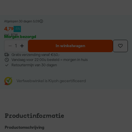
Afgelopen 30 dagen
5,09
4
,
79
-5%
incl. BTW
Morgen bezorgd
In winkelwagen
Gratis verzending vanaf €50,-
Vandaag voor 22:00u besteld = morgen in huis
Retourtermijn van 30 dagen
Verfwebwinkel is Kiyoh gecertificeerd
Productinformatie
Productomschrijving