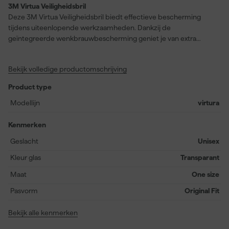
3M Virtua Veiligheidsbril
Deze 3M Virtua Veiligheidsbril biedt effectieve bescherming
tijdens uiteenlopende werkzaamheden. Dankzij de
geïntegreerde wenkbrauwbescherming geniet je van extra
dekking aan de bovenzijde en voorkom je eenvoudig het
binnendringen van vuil of stof. De veiligheidsbril is ontworpen
Bekijk volledige productomschrijving
voor duurzaamheid en is daardoor geschikt voor veelvuldig
gebruik in zowel professionele als particuliere omgevingen. De
Product type
gladde, stevige brillenveren zijn aan de binnenkant zo gevormd
dat de bril stevig blijft zitten, zelfs bij intensieve bewegingen.
Modellijn
virtura
Reinigen gaat moeiteloos, zodat je altijd helder zicht hebt. Kies
voor deze voordelige veiligheidsbril om je ogen betrouwbaar te
Kenmerken
beschermen. Ideaal voor toepassingen waarbij oogveiligheid
Geslacht
Unisex
voorop staat.
Kleur glas
Transparant
Maat
One size
Pasvorm
Original Fit
Bekijk alle kenmerken