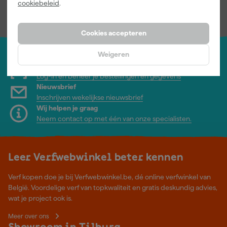
cookiebeleid
.
incl. BTW
incl. BTW
Cookies accepteren
Weigeren
Jouw account
Log-in en beheer je bestellingen en gegevens
Nieuwsbrief
Inschrijven wekelijkse nieuwsbrief
Wij helpen je graag
Neem contact op met één van onze specialisten.
Leer Verfwebwinkel beter kennen
Verf kopen doe je bij Verfwebwinkel.be, dé online verfwinkel van
België. Voordelige verf van topkwaliteit en gratis deskundig advies,
wat je project ook is.
Meer over ons