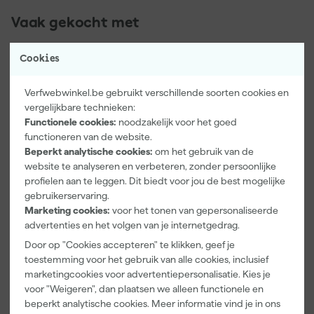
Vaak gekocht met
Onze Top 10
Cookies
Verfwebwinkel.be gebruikt verschillende soorten cookies en
vergelijkbare technieken:
Functionele cookies:
noodzakelijk voor het goed
functioneren van de website.
Beperkt analytische cookies:
om het gebruik van de
website te analyseren en verbeteren, zonder persoonlijke
profielen aan te leggen. Dit biedt voor jou de best mogelijke
Paintura
Rilly Multi
gebruikerservaring.
Lucamax
Ontvetter en
Marketing cookies:
voor het tonen van gepersonaliseerde
Washi tape -
Verfreiniger –
advertenties en het volgen van je internetgedrag.
50mx24mm
0,5L
Morgen
Morgen
Door op "Cookies accepteren" te klikken, geef je
bezorgd
bezorgd
toestemming voor het gebruik van alle cookies, inclusief
marketingcookies voor advertentiepersonalisatie. Kies je
voor "Weigeren", dan plaatsen we alleen functionele en
beperkt analytische cookies. Meer informatie vind je in ons
3
,
6
,
99
99