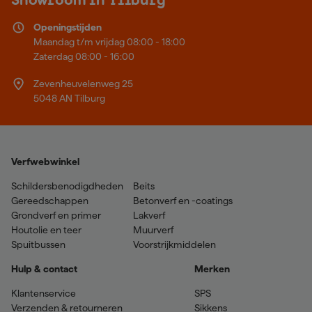
Showroom in Tilburg
Openingstijden
Maandag t/m vrijdag 08:00 - 18:00
Zaterdag 08:00 - 16:00
Zevenheuvelenweg 25
5048 AN Tilburg
Verfwebwinkel
Schildersbenodigdheden
Beits
Gereedschappen
Betonverf en -coatings
Grondverf en primer
Lakverf
Houtolie en teer
Muurverf
Spuitbussen
Voorstrijkmiddelen
Hulp & contact
Merken
Klantenservice
SPS
Verzenden & retourneren
Sikkens