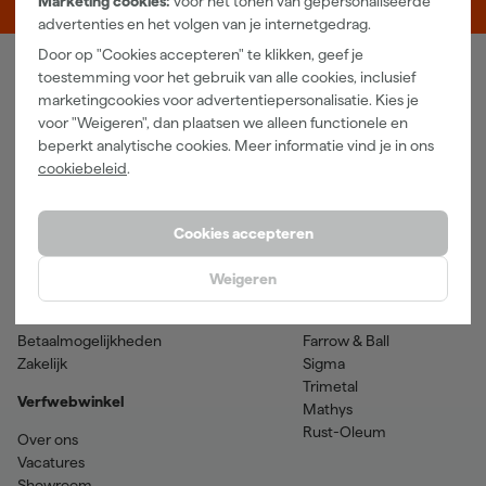
Marketing cookies:
voor het tonen van gepersonaliseerde
advertenties en het volgen van je internetgedrag.
Door op "Cookies accepteren" te klikken, geef je
toestemming voor het gebruik van alle cookies, inclusief
Verfwebwinkel
marketingcookies voor advertentiepersonalisatie. Kies je
voor "Weigeren", dan plaatsen we alleen functionele en
Schildersbenodigdheden
Beits
beperkt analytische cookies. Meer informatie vind je in ons
Gereedschappen
Betonverf en -coatings
cookiebeleid
.
Grondverf en primer
Lakverf
Houtolie en teer
Muurverf
Spuitbussen
Voorstrijkmiddelen
Cookies accepteren
Hulp & contact
Merken
Weigeren
Klantenservice
SPS
Verzenden & retourneren
Sikkens
Betaalmogelijkheden
Farrow & Ball
Zakelijk
Sigma
Trimetal
Verfwebwinkel
Mathys
Rust-Oleum
Over ons
Vacatures
Showroom