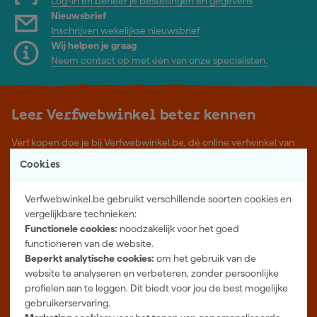
Log-in en beheer je bestellingen en gegevens
Nieuwsbrief
Inschrijven wekelijkse nieuwsbrief
Wij helpen je graag
Neem contact op met één van onze specialisten.
Leer Verfwebwinkel beter kennen
Verf kopen doe je bij Verfwebwinkel.be, dé online verfwinkel van
België. Voordelige verf van topkwaliteit en gratis deskundig advies,
Cookies
wat je project ook is.
Meer over ons
Verfwebwinkel.be gebruikt verschillende soorten cookies en
Showroom in Tilburg
vergelijkbare technieken:
Functionele cookies:
noodzakelijk voor het goed
Openingstijden
functioneren van de website.
Maandag t/m vrijdag 08:00 - 18:00
Beperkt analytische cookies:
om het gebruik van de
Zaterdag 08:00 - 16:00
website te analyseren en verbeteren, zonder persoonlijke
profielen aan te leggen. Dit biedt voor jou de best mogelijke
Zevenheuvelenweg 25
gebruikerservaring.
5048 AN Tilburg